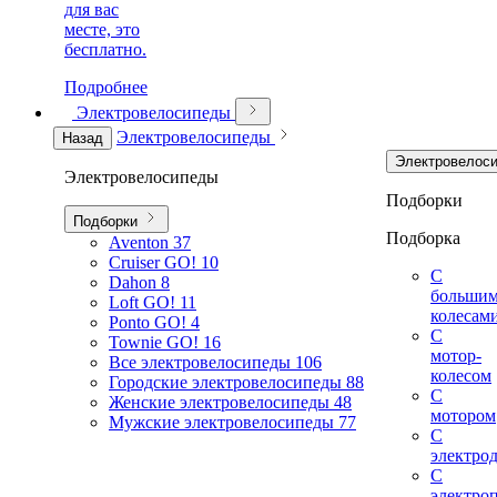
для вас
месте, это
бесплатно.
Подробнее
Электровелосипеды
Электровелосипеды
Назад
Электровелос
Электровелосипеды
Подборки
Подборки
Подборка
Aventon
37
Cruiser GO!
10
С
Dahon
8
больши
Loft GO!
11
колесам
Ponto GO!
4
С
Townie GO!
16
мотор-
Все электровелосипеды
106
колесом
Городские электровелосипеды
88
С
Женские электровелосипеды
48
мотором
Мужские электровелосипеды
77
С
электро
С
электро