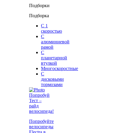
Подборки
Подборка
С 1
скоростью
С
алюминиевой
рамой
С
планетарной
втулкой
Многоскоростные
С
дисковыми
тормозами
Попробуй
Тест –
райд
велосипеда!
Попробуйте
велосипеды
Electra в