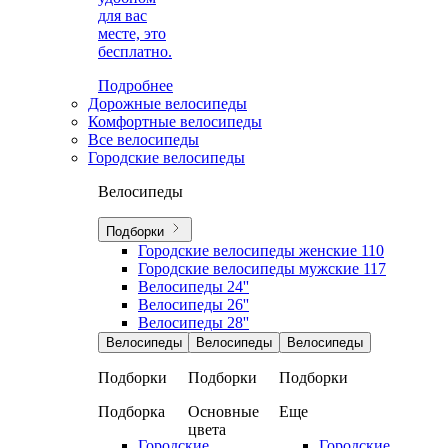
для вас
месте, это
бесплатно.
Подробнее
Дорожные велосипеды
Комфортные велосипеды
Все велосипеды
Городские велосипеды
Велосипеды
Подборки
Городские велосипеды женские
110
Городские велосипеды мужские
117
Велосипеды 24''
Велосипеды 26''
Велосипеды 28''
Велосипеды
Велосипеды
Велосипеды
Подборки
Подборки
Подборки
Подборка
Основные
Еще
цвета
Городские
Городские