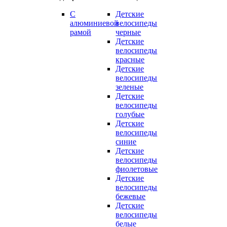
С
Детские
алюминиевой
велосипеды
рамой
черные
Детские
велосипеды
красные
Детские
велосипеды
зеленые
Детские
велосипеды
голубые
Детские
велосипеды
синие
Детские
велосипеды
фиолетовые
Детские
велосипеды
бежевые
Детские
велосипеды
белые