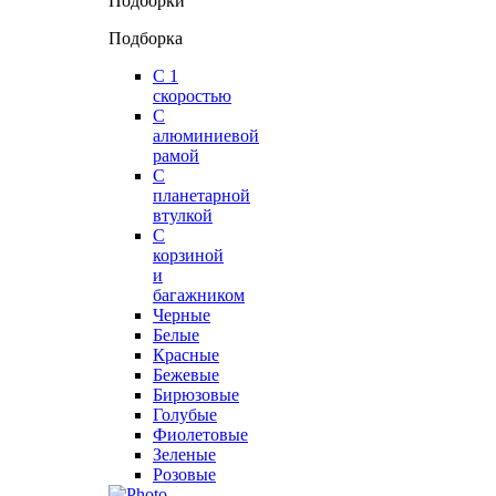
Подборки
Подборка
С 1
скоростью
С
алюминиевой
рамой
С
планетарной
втулкой
С
корзиной
и
багажником
Черные
Белые
Красные
Бежевые
Бирюзовые
Голубые
Фиолетовые
Зеленые
Розовые