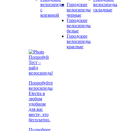
велосипеды
Городские
велосипеды
с
велосипеды
складные
корзиной
черные
Городские
велосипеды
белые
Городские
велосипеды
красные
Попробуй
Тест –
райд
велосипеда!
Попробуйте
велосипеды
Electra в
любом
удобном
для вас
месте, это
бесплатно.
Подробнее