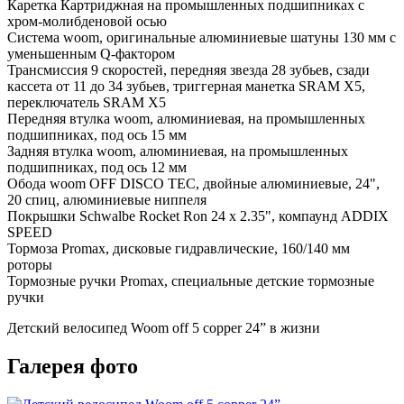
Каретка
Картриджная на промышленных подшипниках с
хром-молибденовой осью
Система
woom, оригинальные алюминиевые шатуны 130 мм с
уменьшенным Q-фактором
Трансмиссия
9 скоростей, передняя звезда 28 зубьев, сзади
кассета от 11 до 34 зубьев, триггерная манетка SRAM X5,
переключатель SRAM X5
Передняя втулка
woom, алюминиевая, на промышленных
подшипниках, под ось 15 мм
Задняя втулка
woom, алюминиевая, на промышленных
подшипниках, под ось 12 мм
Обода
woom OFF DISCO TEC, двойные алюминиевые, 24",
20 спиц, алюминиевые ниппеля
Покрышки
Schwalbe Rocket Ron 24 x 2.35", компаунд ADDIX
SPEED
Тормоза
Promax, дисковые гидравлические, 160/140 мм
роторы
Тормозные ручки
Promax, специальные детские тормозные
ручки
Детский велосипед Woom off 5 copper 24” в жизни
Галерея фото