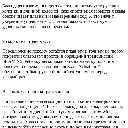
Благодаря низкому центру тяжести, пологому углу рулевой
колонки и длинной колёсной базе спортивная геометрия рамы
обеспечивает плавный и манёвренный ход. А это значит —
уверенное управление, отличный баланс и максимум
удовольствия для вашего ребёнка.
9‑скоростная трансмиссия.
Переключение передач остаётся плавным и точным на любом
покрытии благодаря простой в обращении трансмиссии
SRAM X5. Ребёнку легко нажимать на манетку большим
пальцем, а надёжная технология Exact Actuation™
обеспечивает быструю и безошибочную смену передач
каждый раз.
Высококачественная трансмиссия
Оптимальная передача мощности и плавное педалирование
без слетающей цепи? Легко — благодаря лёгким, специально
разработанным для детей шатунам и звезде narrow-wide,
которая надёжно удерживает цепь даже на самом неровном
покрытии. А кассета с широким диапазоном передач помогает
вашему ребёнку уверенно ехать и по ровным участкам, и в