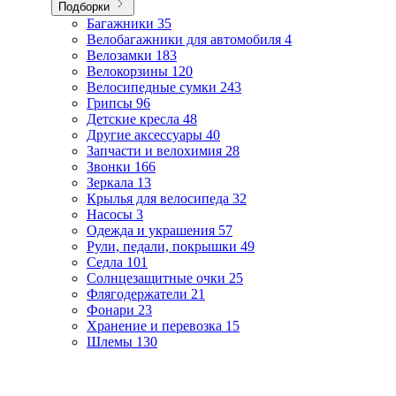
Подборки
Багажники
35
Велобагажники для автомобиля
4
Велозамки
183
Велокорзины
120
Велосипедные сумки
243
Грипсы
96
Детские кресла
48
Другие аксессуары
40
Запчасти и велохимия
28
Звонки
166
Зеркала
13
Крылья для велосипеда
32
Насосы
3
Одежда и украшения
57
Рули, педали, покрышки
49
Седла
101
Солнцезащитные очки
25
Флягодержатели
21
Фонари
23
Хранение и перевозка
15
Шлемы
130