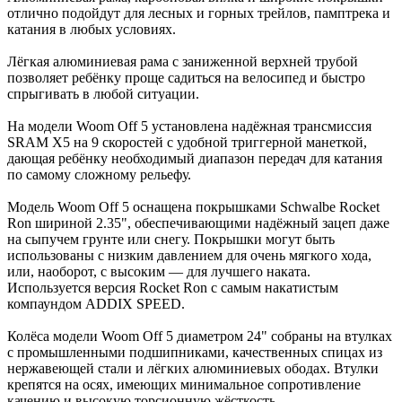
отлично подойдут для лесных и горных трейлов, памптрека и
катания в любых условиях.
Лёгкая алюминиевая рама с заниженной верхней трубой
позволяет ребёнку проще садиться на велосипед и быстро
спрыгивать в любой ситуации.
На модели Woom Off 5 установлена надёжная трансмиссия
SRAM X5 на 9 скоростей с удобной триггерной манеткой,
дающая ребёнку необходимый диапазон передач для катания
по самому сложному рельефу.
Модель Woom Off 5 оснащена покрышками Schwalbe Rocket
Ron шириной 2.35", обеспечивающими надёжный зацеп даже
на сыпучем грунте или снегу. Покрышки могут быть
использованы с низким давлением для очень мягкого хода,
или, наоборот, с высоким — для лучшего наката.
Используется версия Rocket Ron с самым накатистым
компаундом ADDIX SPEED.
Колёса модели Woom Off 5 диаметром 24" собраны на втулках
с промышленными подшипниками, качественных спицах из
нержавеющей стали и лёгких алюминиевых ободах. Втулки
крепятся на осях, имеющих минимальное сопротивление
качению и высокую торсионную жёсткость.