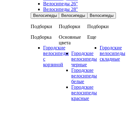
Велосипеды 26''
Велосипеды 28''
Велосипеды
Велосипеды
Велосипеды
Подборки
Подборки
Подборки
Подборка
Основные
Еще
цвета
Городские
Городские
велосипеды
Городские
велосипеды
с
велосипеды
складные
корзиной
черные
Городские
велосипеды
белые
Городские
велосипеды
красные