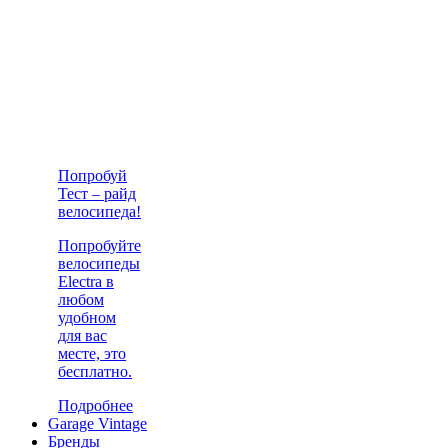
Попробуй
Тест – райд
велосипеда!
Попробуйте
велосипеды
Electra в
любом
удобном
для вас
месте, это
бесплатно.
Подробнее
Garage Vintage
Бренды