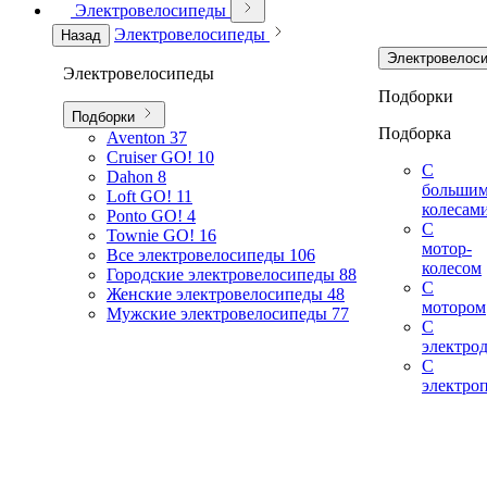
Электровелосипеды
Электровелосипеды
Назад
Электровелос
Электровелосипеды
Подборки
Подборки
Подборка
Aventon
37
Cruiser GO!
10
С
Dahon
8
больши
Loft GO!
11
колесам
Ponto GO!
4
С
Townie GO!
16
мотор-
Все электровелосипеды
106
колесом
Городские электровелосипеды
88
С
Женские электровелосипеды
48
мотором
Мужские электровелосипеды
77
С
электро
С
электро