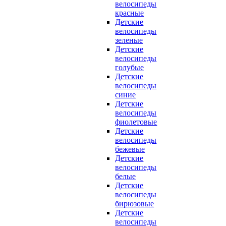
велосипеды
красные
Детские
велосипеды
зеленые
Детские
велосипеды
голубые
Детские
велосипеды
синие
Детские
велосипеды
фиолетовые
Детские
велосипеды
бежевые
Детские
велосипеды
белые
Детские
велосипеды
бирюзовые
Детские
велосипеды