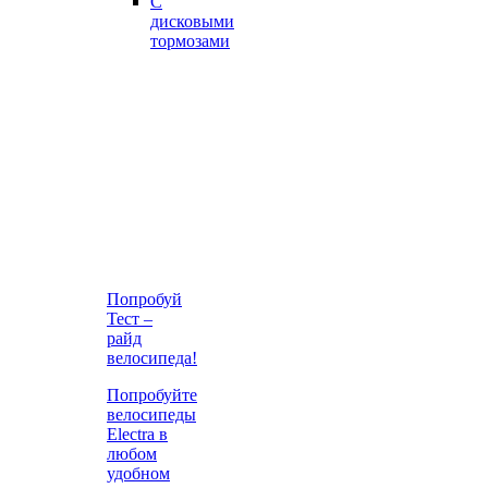
С
дисковыми
тормозами
Попробуй
Тест –
райд
велосипеда!
Попробуйте
велосипеды
Electra в
любом
удобном