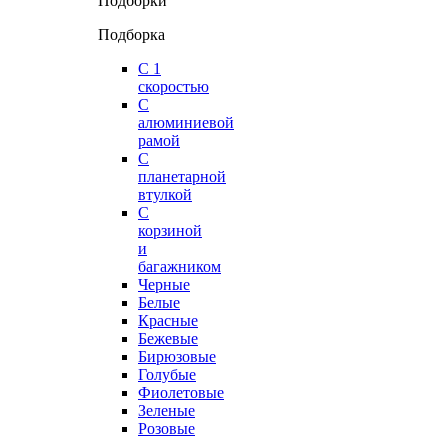
Подборки
Подборка
С 1
скоростью
С
алюминиевой
рамой
С
планетарной
втулкой
С
корзиной
и
багажником
Черные
Белые
Красные
Бежевые
Бирюзовые
Голубые
Фиолетовые
Зеленые
Розовые