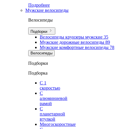
Подробнее
Мужские велосипеды
Велосипеды
Подборки
Велосипеды круизеры мужские
35
Мужские дорожные велосипеды
89
Мужские комфортные велосипеды
78
Велосипеды
Подборки
Подборка
С 1
скоростью
С
алюминиевой
рамой
С
планетарной
втулкой
Многоскоростные