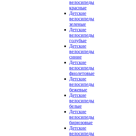
велосипеды
красные
Детские
велосипеды
зеленые
Детские
велосипеды
голубые
Детские
велосипеды
синие
Детские
велосипеды
фиолетовые
Детские
велосипеды
бежевые
Детские
велосипеды
белые
Детские
велосипеды
бирюзовые
Детские
велосипеды