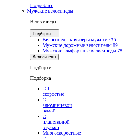
Подробнее
Мужские велосипеды
Велосипеды
Подборки
Велосипеды круизеры мужские
35
Мужские дорожные велосипеды
89
Мужские комфортные велосипеды
78
Велосипеды
Подборки
Подборка
С 1
скоростью
С
алюминиевой
рамой
С
планетарной
втулкой
Многоскоростные