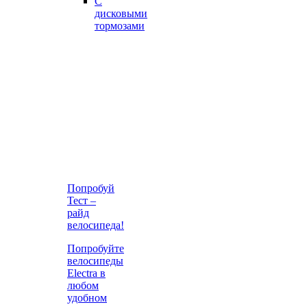
С
дисковыми
тормозами
Попробуй
Тест –
райд
велосипеда!
Попробуйте
велосипеды
Electra в
любом
удобном