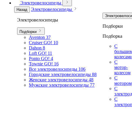
Электровелосипеды
Электровелосипеды
Назад
Электровелос
Электровелосипеды
Подборки
Подборки
Подборка
Aventon
37
Cruiser GO!
10
С
Dahon
8
больши
Loft GO!
11
колесам
Ponto GO!
4
С
Townie GO!
16
мотор-
Все электровелосипеды
106
колесом
Городские электровелосипеды
88
С
Женские электровелосипеды
48
мотором
Мужские электровелосипеды
77
С
электро
С
электро