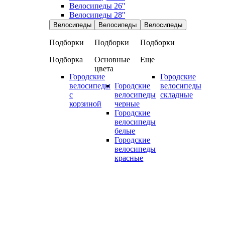
Велосипеды 26''
Велосипеды 28''
Велосипеды
Велосипеды
Велосипеды
Подборки
Подборки
Подборки
Подборка
Основные
Еще
цвета
Городские
Городские
велосипеды
Городские
велосипеды
с
велосипеды
складные
корзиной
черные
Городские
велосипеды
белые
Городские
велосипеды
красные