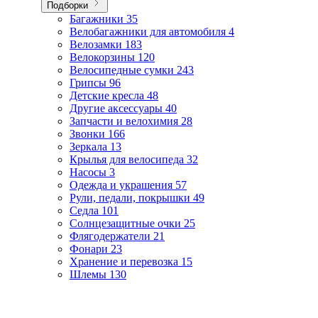
Подборки
Багажники
35
Велобагажники для автомобиля
4
Велозамки
183
Велокорзины
120
Велосипедные сумки
243
Грипсы
96
Детские кресла
48
Другие аксессуары
40
Запчасти и велохимия
28
Звонки
166
Зеркала
13
Крылья для велосипеда
32
Насосы
3
Одежда и украшения
57
Рули, педали, покрышки
49
Седла
101
Солнцезащитные очки
25
Флягодержатели
21
Фонари
23
Хранение и перевозка
15
Шлемы
130