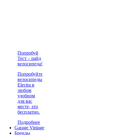
Попробуй
Тест – райд
велосипеда!
Попробуйте
велосипеды
Electra в
любом
удобном
для вас
месте, это
бесплатно.
Подробнее
Garage Vintage
Бренды