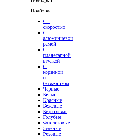
Подборки
Подборка
С 1
скоростью
С
алюминиевой
рамой
С
планетарной
втулкой
С
корзиной
и
багажником
Черные
Белые
Красные
Бежевые
Бирюзовые
Голубые
Фиолетовые
Зеленые
Розовые