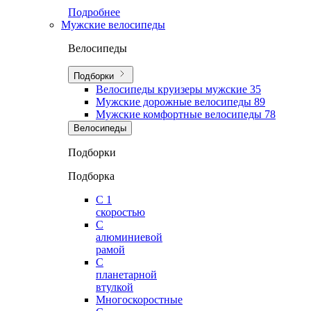
Подробнее
Мужские велосипеды
Велосипеды
Подборки
Велосипеды круизеры мужские
35
Мужские дорожные велосипеды
89
Мужские комфортные велосипеды
78
Велосипеды
Подборки
Подборка
С 1
скоростью
С
алюминиевой
рамой
С
планетарной
втулкой
Многоскоростные