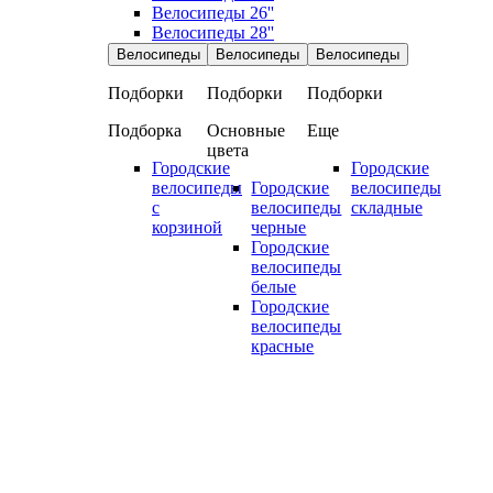
Велосипеды 26''
Велосипеды 28''
Велосипеды
Велосипеды
Велосипеды
Подборки
Подборки
Подборки
Подборка
Основные
Еще
цвета
Городские
Городские
велосипеды
Городские
велосипеды
с
велосипеды
складные
корзиной
черные
Городские
велосипеды
белые
Городские
велосипеды
красные