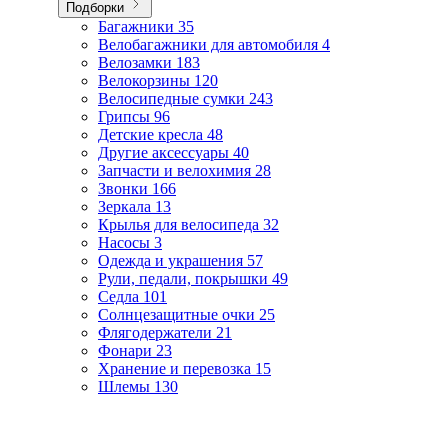
Подборки
Багажники
35
Велобагажники для автомобиля
4
Велозамки
183
Велокорзины
120
Велосипедные сумки
243
Грипсы
96
Детские кресла
48
Другие аксессуары
40
Запчасти и велохимия
28
Звонки
166
Зеркала
13
Крылья для велосипеда
32
Насосы
3
Одежда и украшения
57
Рули, педали, покрышки
49
Седла
101
Солнцезащитные очки
25
Флягодержатели
21
Фонари
23
Хранение и перевозка
15
Шлемы
130