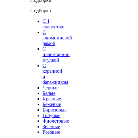
Подборки
Подборка
С 1
скоростью
С
алюминиевой
рамой
С
планетарной
втулкой
С
корзиной
и
багажником
Черные
Белые
Красные
Бежевые
Бирюзовые
Голубые
Фиолетовые
Зеленые
Розовые