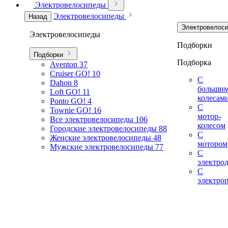
Электровелосипеды
Электровелосипеды
Назад
Электровелос
Электровелосипеды
Подборки
Подборки
Подборка
Aventon
37
Cruiser GO!
10
С
Dahon
8
больши
Loft GO!
11
колесам
Ponto GO!
4
С
Townie GO!
16
мотор-
Все электровелосипеды
106
колесом
Городские электровелосипеды
88
С
Женские электровелосипеды
48
мотором
Мужские электровелосипеды
77
С
электро
С
электро