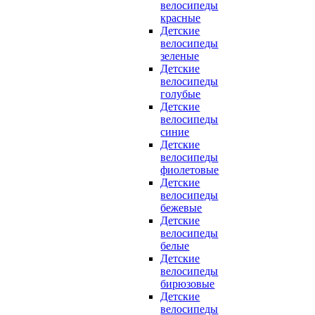
велосипеды
красные
Детские
велосипеды
зеленые
Детские
велосипеды
голубые
Детские
велосипеды
синие
Детские
велосипеды
фиолетовые
Детские
велосипеды
бежевые
Детские
велосипеды
белые
Детские
велосипеды
бирюзовые
Детские
велосипеды