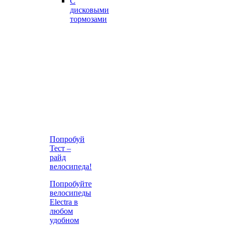
С
дисковыми
тормозами
Попробуй
Тест –
райд
велосипеда!
Попробуйте
велосипеды
Electra в
любом
удобном