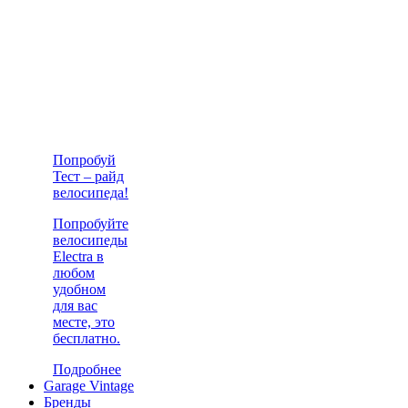
Попробуй
Тест – райд
велосипеда!
Попробуйте
велосипеды
Electra в
любом
удобном
для вас
месте, это
бесплатно.
Подробнее
Garage Vintage
Бренды