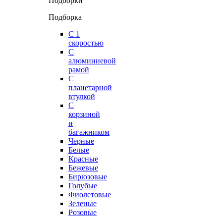
Подборки
Подборка
С 1
скоростью
С
алюминиевой
рамой
С
планетарной
втулкой
С
корзиной
и
багажником
Черные
Белые
Красные
Бежевые
Бирюзовые
Голубые
Фиолетовые
Зеленые
Розовые