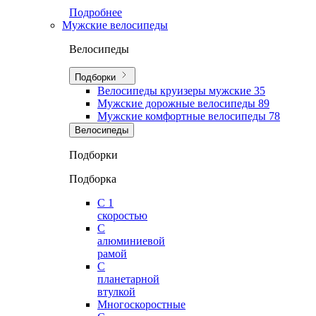
Подробнее
Мужские велосипеды
Велосипеды
Подборки
Велосипеды круизеры мужские
35
Мужские дорожные велосипеды
89
Мужские комфортные велосипеды
78
Велосипеды
Подборки
Подборка
С 1
скоростью
С
алюминиевой
рамой
С
планетарной
втулкой
Многоскоростные