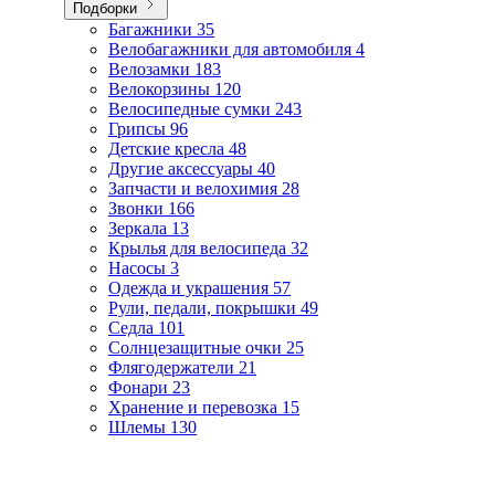
Подборки
Багажники
35
Велобагажники для автомобиля
4
Велозамки
183
Велокорзины
120
Велосипедные сумки
243
Грипсы
96
Детские кресла
48
Другие аксессуары
40
Запчасти и велохимия
28
Звонки
166
Зеркала
13
Крылья для велосипеда
32
Насосы
3
Одежда и украшения
57
Рули, педали, покрышки
49
Седла
101
Солнцезащитные очки
25
Флягодержатели
21
Фонари
23
Хранение и перевозка
15
Шлемы
130