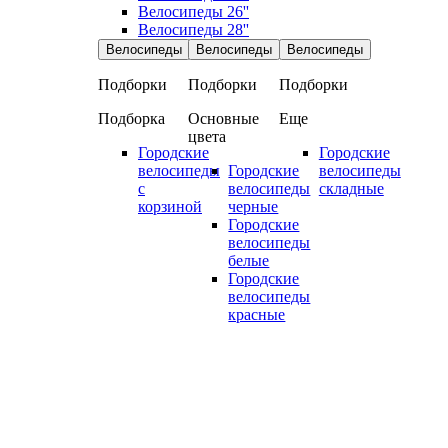
Велосипеды 26''
Велосипеды 28''
Велосипеды
Велосипеды
Велосипеды
Подборки
Подборки
Подборки
Подборка
Основные
Еще
цвета
Городские
Городские
велосипеды
Городские
велосипеды
с
велосипеды
складные
корзиной
черные
Городские
велосипеды
белые
Городские
велосипеды
красные