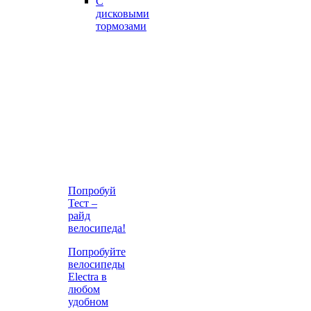
С
дисковыми
тормозами
Попробуй
Тест –
райд
велосипеда!
Попробуйте
велосипеды
Electra в
любом
удобном