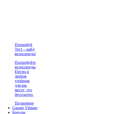
Попробуй
Тест – райд
велосипеда!
Попробуйте
велосипеды
Electra в
любом
удобном
для вас
месте, это
бесплатно.
Подробнее
Garage Vintage
Бренды