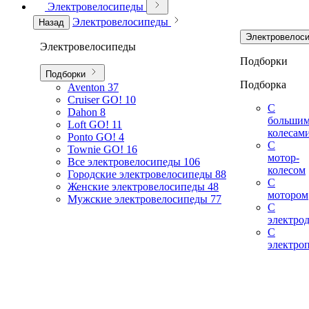
Электровелосипеды
Электровелосипеды
Назад
Электровелос
Электровелосипеды
Подборки
Подборки
Подборка
Aventon
37
Cruiser GO!
10
С
Dahon
8
больши
Loft GO!
11
колесам
Ponto GO!
4
С
Townie GO!
16
мотор-
Все электровелосипеды
106
колесом
Городские электровелосипеды
88
С
Женские электровелосипеды
48
мотором
Мужские электровелосипеды
77
С
электро
С
электро