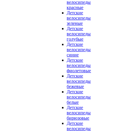
велосипеды
красные
Детские
велосипеды
зеленые
Детские
велосипеды
голубые
Детские
велосипеды
синие
Детские
велосипеды
фиолетовые
Детские
велосипеды
бежевые
Детские
велосипеды
белые
Детские
велосипеды
бирюзовые
Детские
велосипеды