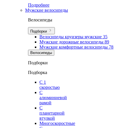
Подробнее
Мужские велосипеды
Велосипеды
Подборки
Велосипеды круизеры мужские
35
Мужские дорожные велосипеды
89
Мужские комфортные велосипеды
78
Велосипеды
Подборки
Подборка
С 1
скоростью
С
алюминиевой
рамой
С
планетарной
втулкой
Многоскоростные