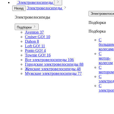
Электровелосипеды
Электровелосипеды
Назад
Электровелос
Электровелосипеды
Подборки
Подборки
Подборка
Aventon
37
Cruiser GO!
10
С
Dahon
8
больши
Loft GO!
11
колесам
Ponto GO!
4
С
Townie GO!
16
мотор-
Все электровелосипеды
106
колесом
Городские электровелосипеды
88
С
Женские электровелосипеды
48
мотором
Мужские электровелосипеды
77
С
электро
С
электро