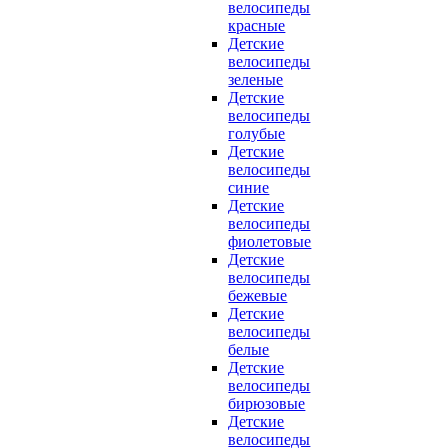
велосипеды
красные
Детские
велосипеды
зеленые
Детские
велосипеды
голубые
Детские
велосипеды
синие
Детские
велосипеды
фиолетовые
Детские
велосипеды
бежевые
Детские
велосипеды
белые
Детские
велосипеды
бирюзовые
Детские
велосипеды