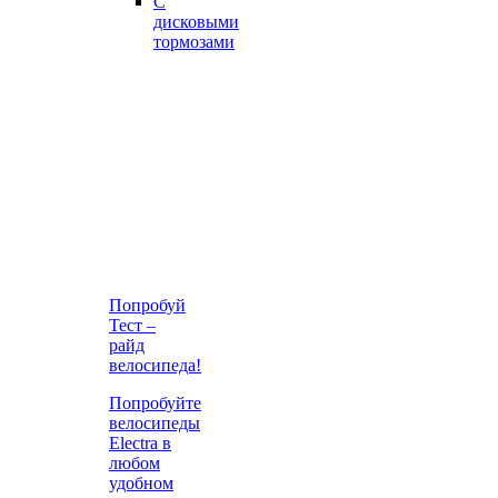
С
дисковыми
тормозами
Попробуй
Тест –
райд
велосипеда!
Попробуйте
велосипеды
Electra в
любом
удобном