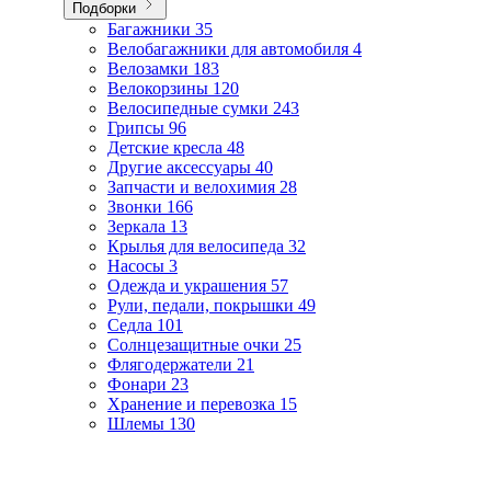
Подборки
Багажники
35
Велобагажники для автомобиля
4
Велозамки
183
Велокорзины
120
Велосипедные сумки
243
Грипсы
96
Детские кресла
48
Другие аксессуары
40
Запчасти и велохимия
28
Звонки
166
Зеркала
13
Крылья для велосипеда
32
Насосы
3
Одежда и украшения
57
Рули, педали, покрышки
49
Седла
101
Солнцезащитные очки
25
Флягодержатели
21
Фонари
23
Хранение и перевозка
15
Шлемы
130