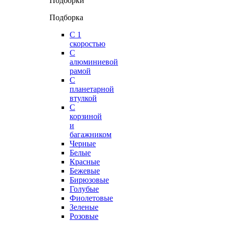
Подборки
Подборка
С 1
скоростью
С
алюминиевой
рамой
С
планетарной
втулкой
С
корзиной
и
багажником
Черные
Белые
Красные
Бежевые
Бирюзовые
Голубые
Фиолетовые
Зеленые
Розовые