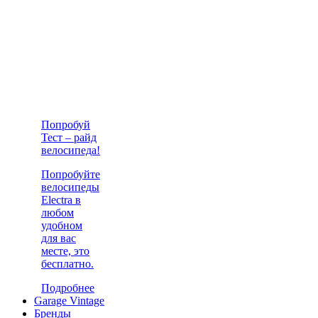
Попробуй
Тест – райд
велосипеда!
Попробуйте
велосипеды
Electra в
любом
удобном
для вас
месте, это
бесплатно.
Подробнее
Garage Vintage
Бренды