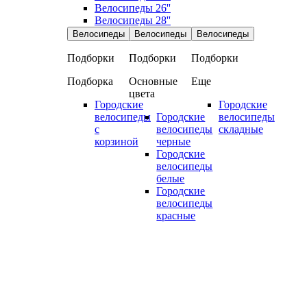
Велосипеды 26''
Велосипеды 28''
Велосипеды
Велосипеды
Велосипеды
Подборки
Подборки
Подборки
Подборка
Основные
Еще
цвета
Городские
Городские
велосипеды
Городские
велосипеды
с
велосипеды
складные
корзиной
черные
Городские
велосипеды
белые
Городские
велосипеды
красные