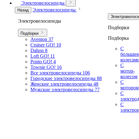
Электровелосипеды
Электровелосипеды
Назад
Электровелос
Электровелосипеды
Подборки
Подборки
Подборка
Aventon
37
Cruiser GO!
10
С
Dahon
8
больши
Loft GO!
11
колесам
Ponto GO!
4
С
Townie GO!
16
мотор-
Все электровелосипеды
106
колесом
Городские электровелосипеды
88
С
Женские электровелосипеды
48
мотором
Мужские электровелосипеды
77
С
электро
С
электро