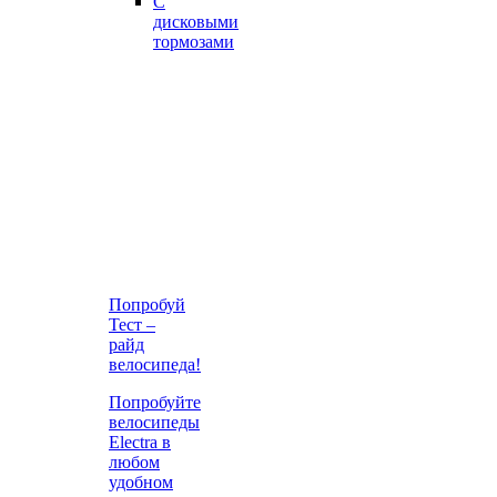
С
дисковыми
тормозами
Попробуй
Тест –
райд
велосипеда!
Попробуйте
велосипеды
Electra в
любом
удобном