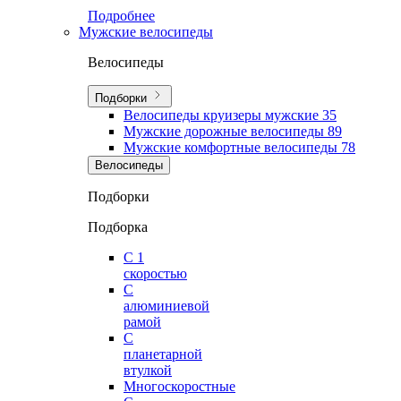
Подробнее
Мужские велосипеды
Велосипеды
Подборки
Велосипеды круизеры мужские
35
Мужские дорожные велосипеды
89
Мужские комфортные велосипеды
78
Велосипеды
Подборки
Подборка
С 1
скоростью
С
алюминиевой
рамой
С
планетарной
втулкой
Многоскоростные