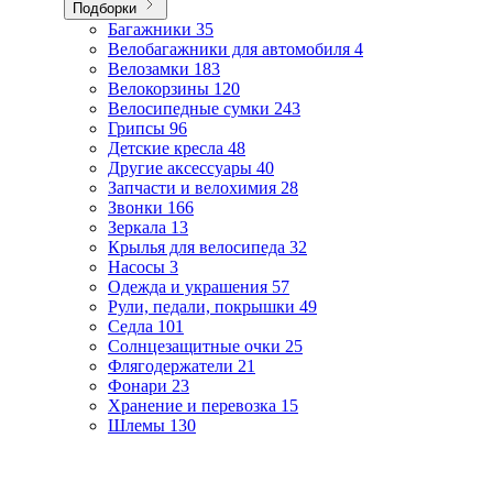
Подборки
Багажники
35
Велобагажники для автомобиля
4
Велозамки
183
Велокорзины
120
Велосипедные сумки
243
Грипсы
96
Детские кресла
48
Другие аксессуары
40
Запчасти и велохимия
28
Звонки
166
Зеркала
13
Крылья для велосипеда
32
Насосы
3
Одежда и украшения
57
Рули, педали, покрышки
49
Седла
101
Солнцезащитные очки
25
Флягодержатели
21
Фонари
23
Хранение и перевозка
15
Шлемы
130