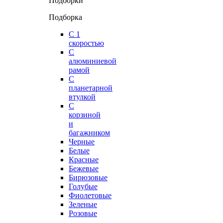
Подборки
Подборка
С 1
скоростью
С
алюминиевой
рамой
С
планетарной
втулкой
С
корзиной
и
багажником
Черные
Белые
Красные
Бежевые
Бирюзовые
Голубые
Фиолетовые
Зеленые
Розовые