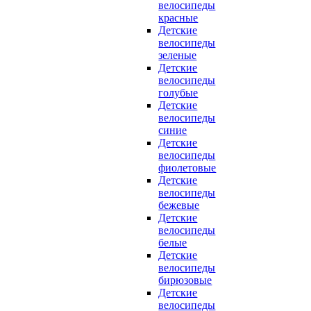
велосипеды
красные
Детские
велосипеды
зеленые
Детские
велосипеды
голубые
Детские
велосипеды
синие
Детские
велосипеды
фиолетовые
Детские
велосипеды
бежевые
Детские
велосипеды
белые
Детские
велосипеды
бирюзовые
Детские
велосипеды