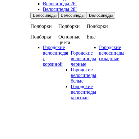
Велосипеды 26''
Велосипеды 28''
Велосипеды
Велосипеды
Велосипеды
Подборки
Подборки
Подборки
Подборка
Основные
Еще
цвета
Городские
Городские
велосипеды
Городские
велосипеды
с
велосипеды
складные
корзиной
черные
Городские
велосипеды
белые
Городские
велосипеды
красные