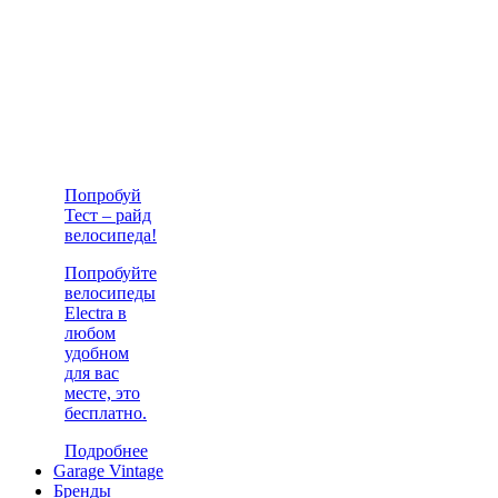
Попробуй
Тест – райд
велосипеда!
Попробуйте
велосипеды
Electra в
любом
удобном
для вас
месте, это
бесплатно.
Подробнее
Garage Vintage
Бренды