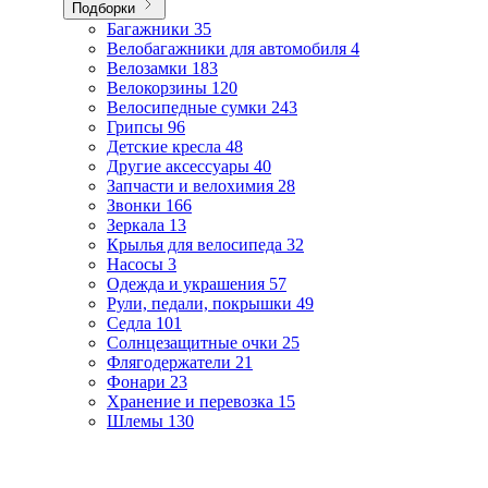
Подборки
Багажники
35
Велобагажники для автомобиля
4
Велозамки
183
Велокорзины
120
Велосипедные сумки
243
Грипсы
96
Детские кресла
48
Другие аксессуары
40
Запчасти и велохимия
28
Звонки
166
Зеркала
13
Крылья для велосипеда
32
Насосы
3
Одежда и украшения
57
Рули, педали, покрышки
49
Седла
101
Солнцезащитные очки
25
Флягодержатели
21
Фонари
23
Хранение и перевозка
15
Шлемы
130