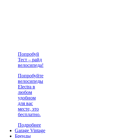
Попробуй
Тест – райд
велосипеда!
Попробуйте
велосипеды
Electra в
любом
удобном
для вас
месте, это
бесплатно.
Подробнее
Garage Vintage
Бренды