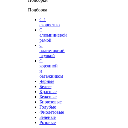
Подборки
Подборка
С 1
скоростью
С
алюминиевой
рамой
С
планетарной
втулкой
С
корзиной
и
багажником
Черные
Белые
Красные
Бежевые
Бирюзовые
Голубые
Фиолетовые
Зеленые
Розовые