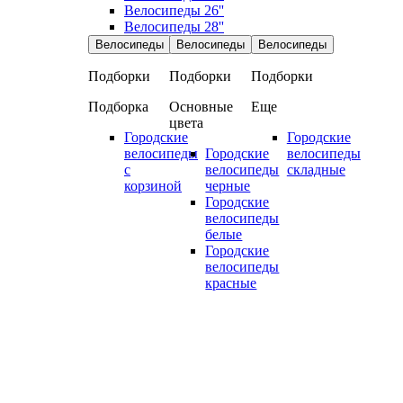
Велосипеды 26''
Велосипеды 28''
Велосипеды
Велосипеды
Велосипеды
Подборки
Подборки
Подборки
Подборка
Основные
Еще
цвета
Городские
Городские
велосипеды
Городские
велосипеды
с
велосипеды
складные
корзиной
черные
Городские
велосипеды
белые
Городские
велосипеды
красные