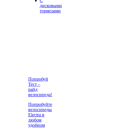
С
дисковыми
тормозами
Попробуй
Тест –
райд
велосипеда!
Попробуйте
велосипеды
Electra в
любом
удобном