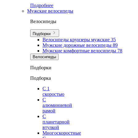
Подробнее
Мужские велосипеды
Велосипеды
Подборки
Велосипеды круизеры мужские
35
Мужские дорожные велосипеды
89
Мужские комфортные велосипеды
78
Велосипеды
Подборки
Подборка
С 1
скоростью
С
алюминиевой
рамой
С
планетарной
втулкой
Многоскоростные