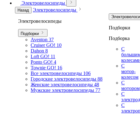
Электровелосипеды
Электровелосипеды
Назад
Электровелос
Электровелосипеды
Подборки
Подборки
Подборка
Aventon
37
Cruiser GO!
10
С
Dahon
8
больши
Loft GO!
11
колесам
Ponto GO!
4
С
Townie GO!
16
мотор-
Все электровелосипеды
106
колесом
Городские электровелосипеды
88
С
Женские электровелосипеды
48
мотором
Мужские электровелосипеды
77
С
электро
С
электро