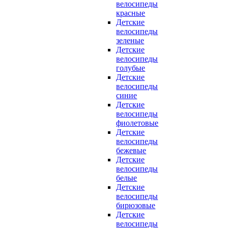
велосипеды
красные
Детские
велосипеды
зеленые
Детские
велосипеды
голубые
Детские
велосипеды
синие
Детские
велосипеды
фиолетовые
Детские
велосипеды
бежевые
Детские
велосипеды
белые
Детские
велосипеды
бирюзовые
Детские
велосипеды