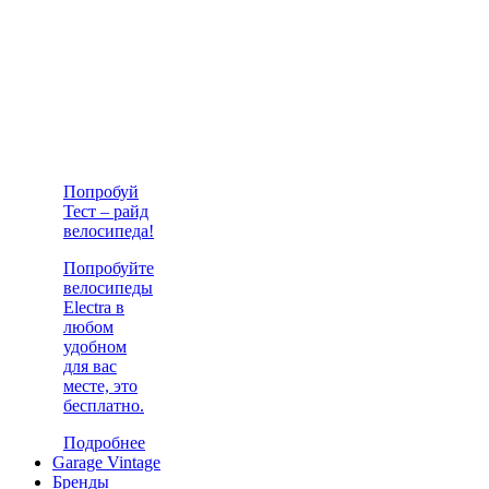
Попробуй
Тест – райд
велосипеда!
Попробуйте
велосипеды
Electra в
любом
удобном
для вас
месте, это
бесплатно.
Подробнее
Garage Vintage
Бренды