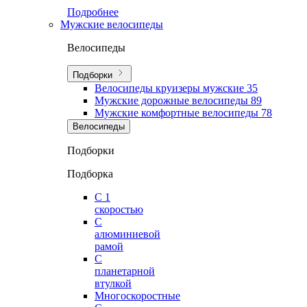
Подробнее
Мужские велосипеды
Велосипеды
Подборки
Велосипеды круизеры мужские
35
Мужские дорожные велосипеды
89
Мужские комфортные велосипеды
78
Велосипеды
Подборки
Подборка
С 1
скоростью
С
алюминиевой
рамой
С
планетарной
втулкой
Многоскоростные