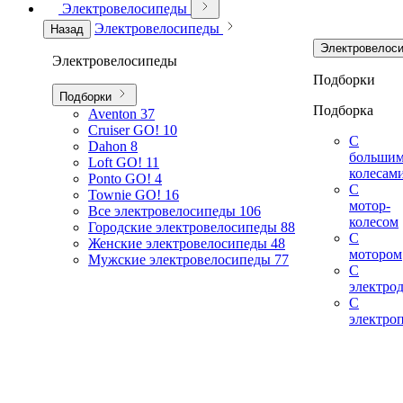
Электровелосипеды
Электровелосипеды
Назад
Электровелос
Электровелосипеды
Подборки
Подборки
Подборка
Aventon
37
Cruiser GO!
10
С
Dahon
8
больши
Loft GO!
11
колесам
Ponto GO!
4
С
Townie GO!
16
мотор-
Все электровелосипеды
106
колесом
Городские электровелосипеды
88
С
Женские электровелосипеды
48
мотором
Мужские электровелосипеды
77
С
электро
С
электро