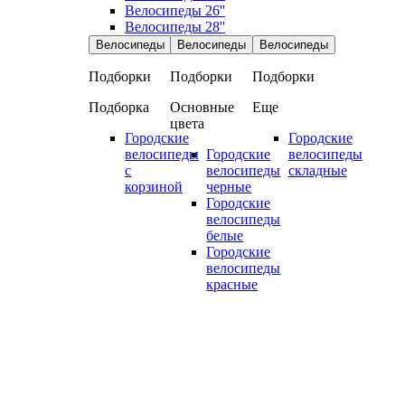
Велосипеды 26''
Велосипеды 28''
Велосипеды
Велосипеды
Велосипеды
Подборки
Подборки
Подборки
Подборка
Основные
Еще
цвета
Городские
Городские
велосипеды
Городские
велосипеды
с
велосипеды
складные
корзиной
черные
Городские
велосипеды
белые
Городские
велосипеды
красные