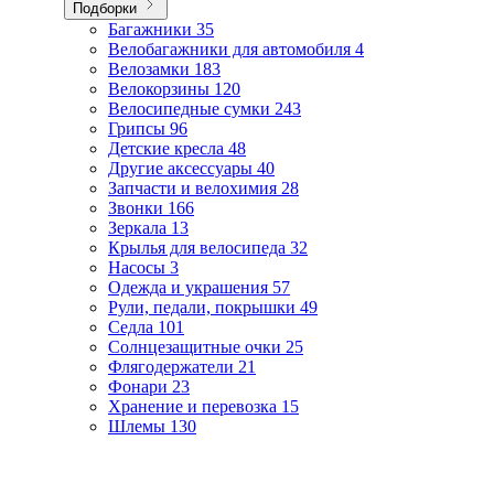
Подборки
Багажники
35
Велобагажники для автомобиля
4
Велозамки
183
Велокорзины
120
Велосипедные сумки
243
Грипсы
96
Детские кресла
48
Другие аксессуары
40
Запчасти и велохимия
28
Звонки
166
Зеркала
13
Крылья для велосипеда
32
Насосы
3
Одежда и украшения
57
Рули, педали, покрышки
49
Седла
101
Солнцезащитные очки
25
Флягодержатели
21
Фонари
23
Хранение и перевозка
15
Шлемы
130