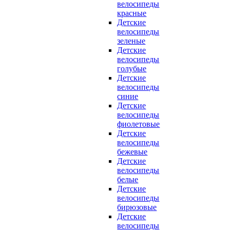
велосипеды
красные
Детские
велосипеды
зеленые
Детские
велосипеды
голубые
Детские
велосипеды
синие
Детские
велосипеды
фиолетовые
Детские
велосипеды
бежевые
Детские
велосипеды
белые
Детские
велосипеды
бирюзовые
Детские
велосипеды