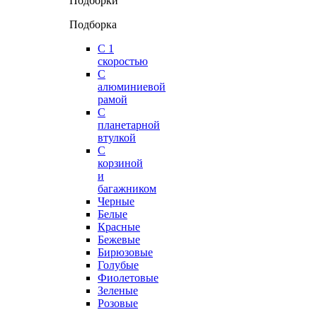
Подборки
Подборка
С 1
скоростью
С
алюминиевой
рамой
С
планетарной
втулкой
С
корзиной
и
багажником
Черные
Белые
Красные
Бежевые
Бирюзовые
Голубые
Фиолетовые
Зеленые
Розовые