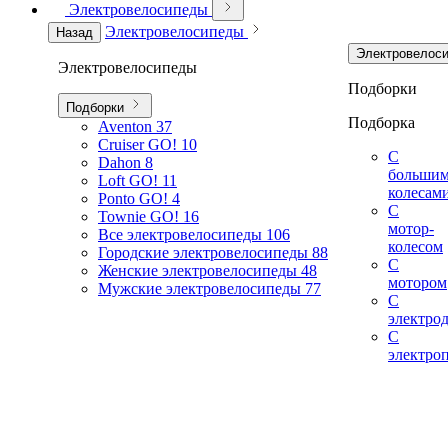
Электровелосипеды
Электровелосипеды
Назад
Электровелос
Электровелосипеды
Подборки
Подборки
Подборка
Aventon
37
Cruiser GO!
10
С
Dahon
8
больши
Loft GO!
11
колесам
Ponto GO!
4
С
Townie GO!
16
мотор-
Все электровелосипеды
106
колесом
Городские электровелосипеды
88
С
Женские электровелосипеды
48
мотором
Мужские электровелосипеды
77
С
электро
С
электро