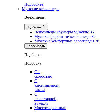
Подробнее
Мужские велосипеды
Велосипеды
Подборки
Велосипеды круизеры мужские
35
Мужские дорожные велосипеды
89
Мужские комфортные велосипеды
78
Велосипеды
Подборки
Подборка
С 1
скоростью
С
алюминиевой
рамой
С
планетарной
втулкой
Многоскоростные