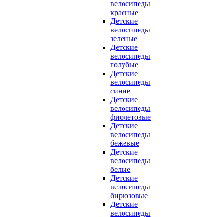
велосипеды
красные
Детские
велосипеды
зеленые
Детские
велосипеды
голубые
Детские
велосипеды
синие
Детские
велосипеды
фиолетовые
Детские
велосипеды
бежевые
Детские
велосипеды
белые
Детские
велосипеды
бирюзовые
Детские
велосипеды