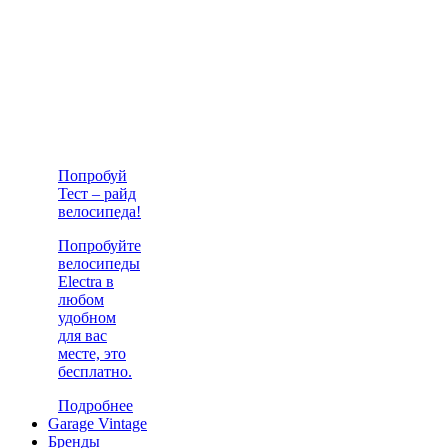
Попробуй
Тест – райд
велосипеда!
Попробуйте
велосипеды
Electra в
любом
удобном
для вас
месте, это
бесплатно.
Подробнее
Garage Vintage
Бренды