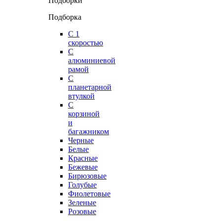
Подборки
Подборка
С 1
скоростью
С
алюминиевой
рамой
С
планетарной
втулкой
С
корзиной
и
багажником
Черные
Белые
Красные
Бежевые
Бирюзовые
Голубые
Фиолетовые
Зеленые
Розовые