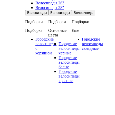
Велосипеды 26''
Велосипеды 28''
Велосипеды
Велосипеды
Велосипеды
Подборки
Подборки
Подборки
Подборка
Основные
Еще
цвета
Городские
Городские
велосипеды
Городские
велосипеды
с
велосипеды
складные
корзиной
черные
Городские
велосипеды
белые
Городские
велосипеды
красные