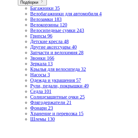
Подборки
Багажники
35
Велобагажники для автомобиля
4
Велозамки
183
Велокорзины
120
Велосипедные сумки
243
Грипсы
96
Детские кресла
48
Другие аксессуары
40
Запчасти и велохимия
28
Звонки
166
Зеркала
13
Крылья для велосипеда
32
Насосы
3
Одежда и украшения
57
Рули, педали, покрышки
49
Седла
101
Солнцезащитные очки
25
Флягодержатели
21
Фонари
23
Хранение и перевозка
15
Шлемы
130