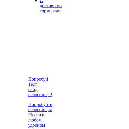
С
дисковыми
тормозами
Попробуй
Тест –
райд
велосипеда!
Попробуйте
велосипеды
Electra в
любом
удобном