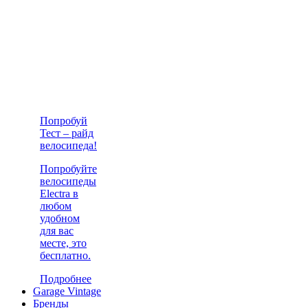
Попробуй
Тест – райд
велосипеда!
Попробуйте
велосипеды
Electra в
любом
удобном
для вас
месте, это
бесплатно.
Подробнее
Garage Vintage
Бренды