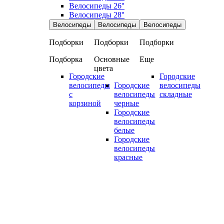
Велосипеды 26''
Велосипеды 28''
Велосипеды
Велосипеды
Велосипеды
Подборки
Подборки
Подборки
Подборка
Основные
Еще
цвета
Городские
Городские
велосипеды
Городские
велосипеды
с
велосипеды
складные
корзиной
черные
Городские
велосипеды
белые
Городские
велосипеды
красные