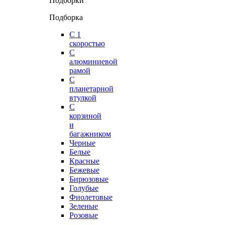
Подборки
Подборка
С 1
скоростью
С
алюминиевой
рамой
С
планетарной
втулкой
С
корзиной
и
багажником
Черные
Белые
Красные
Бежевые
Бирюзовые
Голубые
Фиолетовые
Зеленые
Розовые