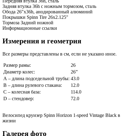
Передняя втулка
36h, сталь
Задняя втулка
36h с ножным тормозом, сталь
Обода
26"x36h, анодированный алюминий
Покрышки
Spinn Tire 26x2.125"
Тормоза
Задний ножной
Информационные ссылки
Измерения и геометрия
Все размеры представлены в см, если не указано иное.
Размер рамы:
26
Диаметр колес:
26”
А – длина подседельной трубы:
43.0
В – длина рулевого стакана:
12.0
C – колесная база:
114.0
D – стендовер:
72.0
Велосипед круизер Spinn Horizon 1-speed Vintage Black в
жизни
Галерея фото