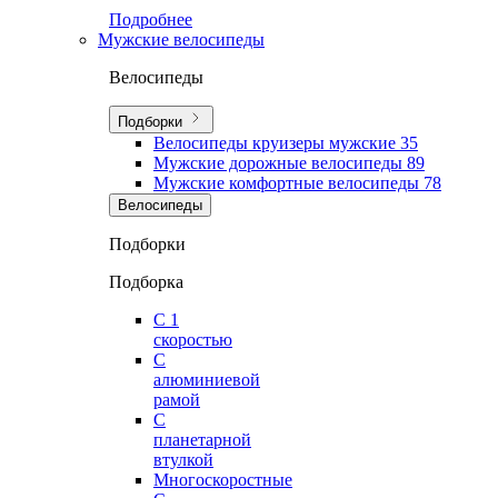
Подробнее
Мужские велосипеды
Велосипеды
Подборки
Велосипеды круизеры мужские
35
Мужские дорожные велосипеды
89
Мужские комфортные велосипеды
78
Велосипеды
Подборки
Подборка
С 1
скоростью
С
алюминиевой
рамой
С
планетарной
втулкой
Многоскоростные