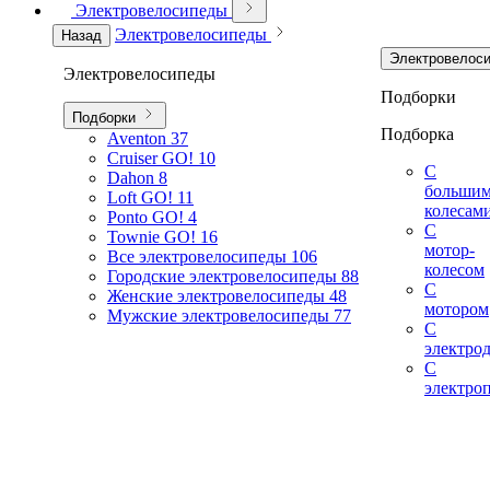
Электровелосипеды
Электровелосипеды
Назад
Электровелос
Электровелосипеды
Подборки
Подборки
Подборка
Aventon
37
Cruiser GO!
10
С
Dahon
8
больши
Loft GO!
11
колесам
Ponto GO!
4
С
Townie GO!
16
мотор-
Все электровелосипеды
106
колесом
Городские электровелосипеды
88
С
Женские электровелосипеды
48
мотором
Мужские электровелосипеды
77
С
электро
С
электро