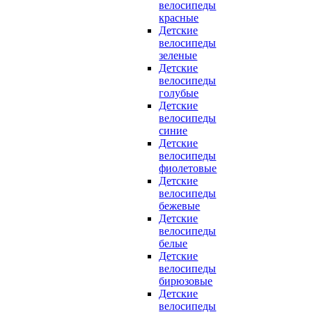
велосипеды
красные
Детские
велосипеды
зеленые
Детские
велосипеды
голубые
Детские
велосипеды
синие
Детские
велосипеды
фиолетовые
Детские
велосипеды
бежевые
Детские
велосипеды
белые
Детские
велосипеды
бирюзовые
Детские
велосипеды