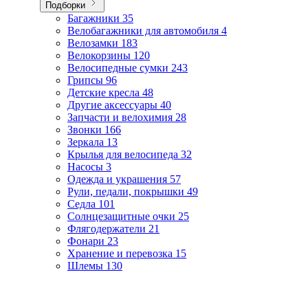
Подборки
Багажники
35
Велобагажники для автомобиля
4
Велозамки
183
Велокорзины
120
Велосипедные сумки
243
Грипсы
96
Детские кресла
48
Другие аксессуары
40
Запчасти и велохимия
28
Звонки
166
Зеркала
13
Крылья для велосипеда
32
Насосы
3
Одежда и украшения
57
Рули, педали, покрышки
49
Седла
101
Солнцезащитные очки
25
Флягодержатели
21
Фонари
23
Хранение и перевозка
15
Шлемы
130