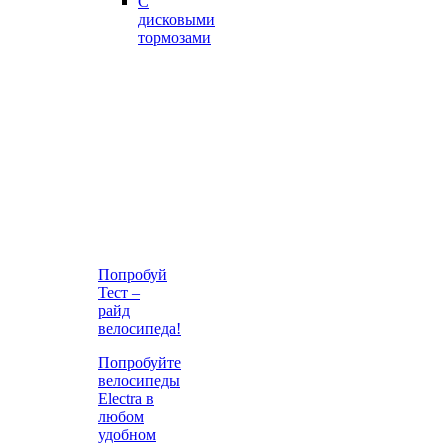
С
дисковыми
тормозами
Попробуй
Тест –
райд
велосипеда!
Попробуйте
велосипеды
Electra в
любом
удобном