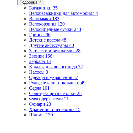
Подборки
Багажники
35
Велобагажники для автомобиля
4
Велозамки
183
Велокорзины
120
Велосипедные сумки
243
Грипсы
96
Детские кресла
48
Другие аксессуары
40
Запчасти и велохимия
28
Звонки
166
Зеркала
13
Крылья для велосипеда
32
Насосы
3
Одежда и украшения
57
Рули, педали, покрышки
49
Седла
101
Солнцезащитные очки
25
Флягодержатели
21
Фонари
23
Хранение и перевозка
15
Шлемы
130