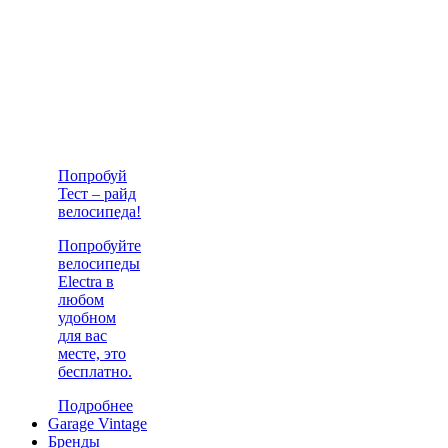
Попробуй
Тест – райд
велосипеда!
Попробуйте
велосипеды
Electra в
любом
удобном
для вас
месте, это
бесплатно.
Подробнее
Garage Vintage
Бренды