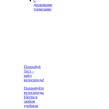
С
дисковыми
тормозами
Попробуй
Тест –
райд
велосипеда!
Попробуйте
велосипеды
Electra в
любом
удобном