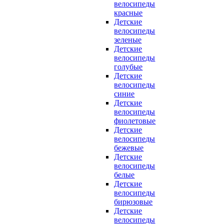
велосипеды
красные
Детские
велосипеды
зеленые
Детские
велосипеды
голубые
Детские
велосипеды
синие
Детские
велосипеды
фиолетовые
Детские
велосипеды
бежевые
Детские
велосипеды
белые
Детские
велосипеды
бирюзовые
Детские
велосипеды