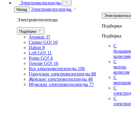
Электровелосипеды
Электровелосипеды
Назад
Электровелос
Электровелосипеды
Подборки
Подборки
Подборка
Aventon
37
Cruiser GO!
10
С
Dahon
8
больши
Loft GO!
11
колесам
Ponto GO!
4
С
Townie GO!
16
мотор-
Все электровелосипеды
106
колесом
Городские электровелосипеды
88
С
Женские электровелосипеды
48
мотором
Мужские электровелосипеды
77
С
электро
С
электро