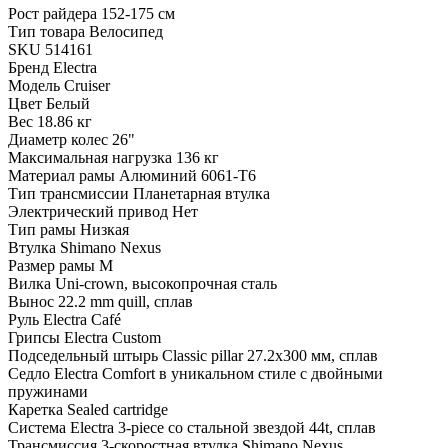
Рост райдера
152-175 см
Тип товара
Велосипед
SKU
514161
Бренд
Electra
Модель
Cruiser
Цвет
Белый
Вес
18.86 кг
Диаметр колес
26"
Максимальная нагрузка
136 кг
Материал рамы
Алюминий 6061-T6
Тип трансмиссии
Планетарная втулка
Электрический привод
Нет
Тип рамы
Низкая
Втулка
Shimano Nexus
Размер рамы
M
Вилка
Uni-crown, высокопрочная сталь
Вынос
22.2 mm quill, сплав
Руль
Electra Café
Грипсы
Electra Custom
Подседельный штырь
Classic pillar 27.2х300 мм, сплав
Седло
Electra Comfort в уникальном стиле с двойными
пружинами
Каретка
Sealed cartridge
Система
Electra 3-piece со стальной звездой 44t, сплав
Трансмиссия
3-скоростная втулка Shimano Nexus