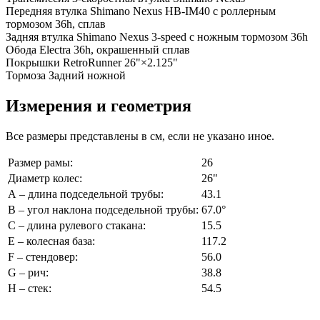
Передняя втулка
Shimano Nexus HB-IM40 с роллерным
тормозом 36h, сплав
Задняя втулка
Shimano Nexus 3-speed с ножным тормозом 36h
Обода
Electra 36h, окрашенный сплав
Покрышки
RetroRunner 26"×2.125"
Тормоза
Задний ножной
Измерения и геометрия
Все размеры представлены в см, если не указано иное.
Размер рамы:
26
Диаметр колес:
26"
А – длина подседельной трубы:
43.1
В – угол наклона подседельной трубы:
67.0°
С – длина рулевого стакана:
15.5
Е – колесная база:
117.2
F – стендовер:
56.0
G – рич:
38.8
H – стек:
54.5