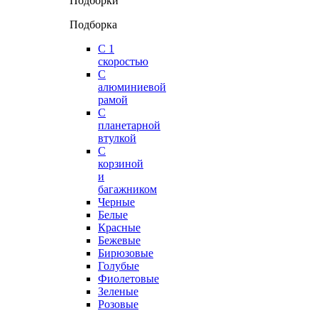
Подборки
Подборка
С 1
скоростью
С
алюминиевой
рамой
С
планетарной
втулкой
С
корзиной
и
багажником
Черные
Белые
Красные
Бежевые
Бирюзовые
Голубые
Фиолетовые
Зеленые
Розовые