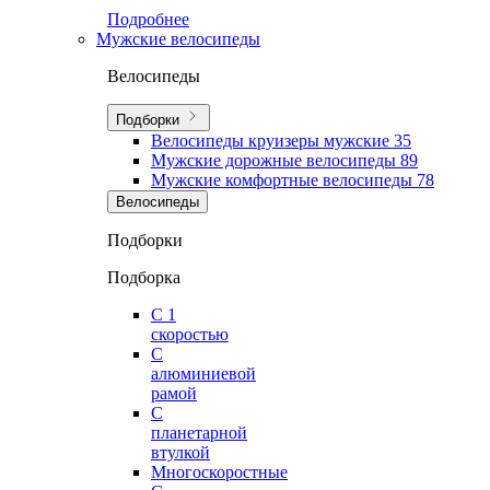
Подробнее
Мужские велосипеды
Велосипеды
Подборки
Велосипеды круизеры мужские
35
Мужские дорожные велосипеды
89
Мужские комфортные велосипеды
78
Велосипеды
Подборки
Подборка
С 1
скоростью
С
алюминиевой
рамой
С
планетарной
втулкой
Многоскоростные