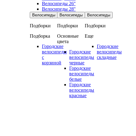
Велосипеды 26''
Велосипеды 28''
Велосипеды
Велосипеды
Велосипеды
Подборки
Подборки
Подборки
Подборка
Основные
Еще
цвета
Городские
Городские
велосипеды
Городские
велосипеды
с
велосипеды
складные
корзиной
черные
Городские
велосипеды
белые
Городские
велосипеды
красные