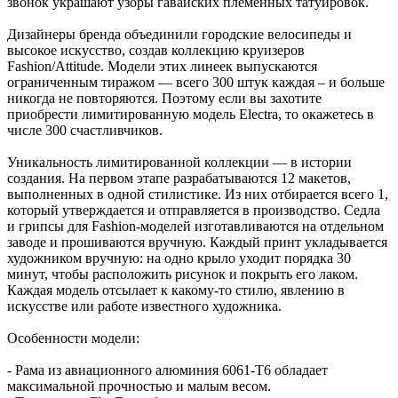
звонок украшают узоры гавайских племенных татуировок.
Дизайнеры бренда объединили городские велосипеды и
высокое искусство, создав коллекцию круизеров
Fashion/Attitude. Модели этих линеек выпускаются
ограниченным тиражом — всего 300 штук каждая – и больше
никогда не повторяются. Поэтому если вы захотите
приобрести лимитированную модель Electra, то окажетесь в
числе 300 счастливчиков.
Уникальность лимитированной коллекции — в истории
создания. На первом этапе разрабатываются 12 макетов,
выполненных в одной стилистике. Из них отбирается всего 1,
который утверждается и отправляется в производство. Седла
и грипсы для Fashion-моделей изготавливаются на отдельном
заводе и прошиваются вручную. Каждый принт укладывается
художником вручную: на одно крыло уходит порядка 30
минут, чтобы расположить рисунок и покрыть его лаком.
Каждая модель отсылает к какому-то стилю, явлению в
искусстве или работе известного художника.
Особенности модели:
- Рама из авиационного алюминия 6061-T6 обладает
максимальной прочностью и малым весом.