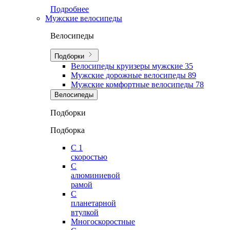
Подробнее
Мужские велосипеды
Велосипеды
Подборки
Велосипеды круизеры мужские
35
Мужские дорожные велосипеды
89
Мужские комфортные велосипеды
78
Велосипеды
Подборки
Подборка
С 1
скоростью
С
алюминиевой
рамой
С
планетарной
втулкой
Многоскоростные