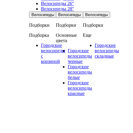
Велосипеды 26''
Велосипеды 28''
Велосипеды
Велосипеды
Велосипеды
Подборки
Подборки
Подборки
Подборка
Основные
Еще
цвета
Городские
Городские
велосипеды
Городские
велосипеды
с
велосипеды
складные
корзиной
черные
Городские
велосипеды
белые
Городские
велосипеды
красные