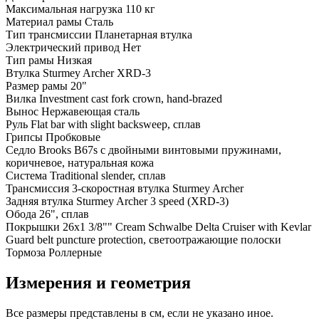
Максимальная нагрузка
110 кг
Материал рамы
Сталь
Тип трансмиссии
Планетарная втулка
Электрический привод
Нет
Тип рамы
Низкая
Втулка
Sturmey Archer XRD-3
Размер рамы
20"
Вилка
Investment cast fork crown, hand-brazed
Вынос
Нержавеющая сталь
Руль
Flat bar with slight backsweep, сплав
Грипсы
Пробковые
Седло
Brooks B67s с двойными винтовыми пружинами,
коричневое, натуральная кожа
Система
Traditional slender, сплав
Трансмиссия
3-скоростная втулка Sturmey Archer
Задняя втулка
Sturmey Archer 3 speed (XRD-3)
Обода
26", сплав
Покрышки
26x1 3/8"" Cream Schwalbe Delta Cruiser with Kevlar
Guard belt puncture protection, светоотражающие полоски
Тормоза
Роллерные
Измерения и геометрия
Все размеры представлены в см, если не указано иное.