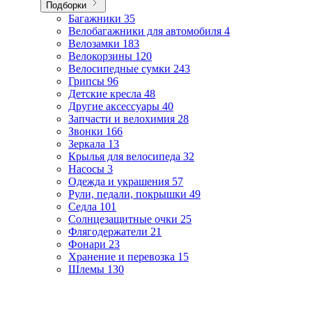
Подборки
Багажники
35
Велобагажники для автомобиля
4
Велозамки
183
Велокорзины
120
Велосипедные сумки
243
Грипсы
96
Детские кресла
48
Другие аксессуары
40
Запчасти и велохимия
28
Звонки
166
Зеркала
13
Крылья для велосипеда
32
Насосы
3
Одежда и украшения
57
Рули, педали, покрышки
49
Седла
101
Солнцезащитные очки
25
Флягодержатели
21
Фонари
23
Хранение и перевозка
15
Шлемы
130