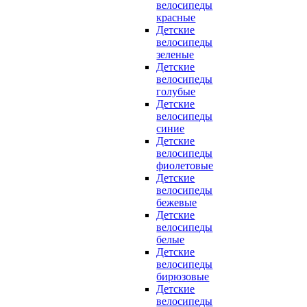
велосипеды
красные
Детские
велосипеды
зеленые
Детские
велосипеды
голубые
Детские
велосипеды
синие
Детские
велосипеды
фиолетовые
Детские
велосипеды
бежевые
Детские
велосипеды
белые
Детские
велосипеды
бирюзовые
Детские
велосипеды