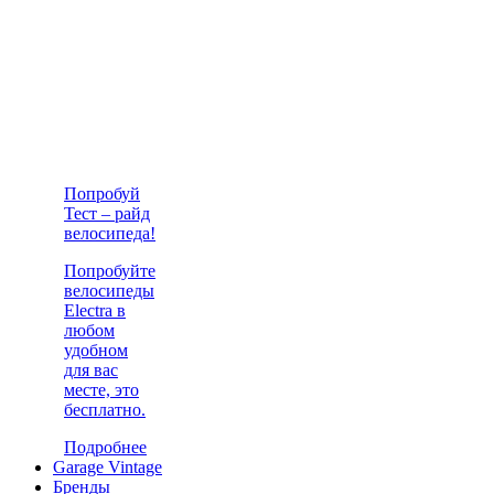
Попробуй
Тест – райд
велосипеда!
Попробуйте
велосипеды
Electra в
любом
удобном
для вас
месте, это
бесплатно.
Подробнее
Garage Vintage
Бренды