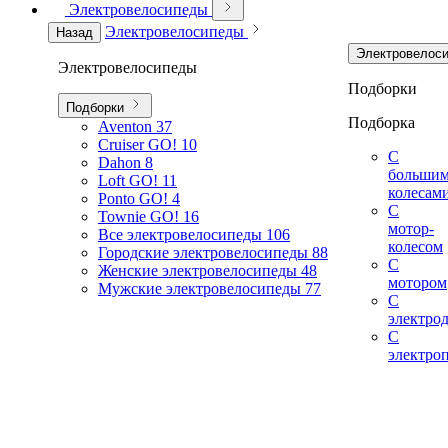
Электровелосипеды
Электровелосипеды
Назад
Электровелос
Электровелосипеды
Подборки
Подборки
Подборка
Aventon
37
Cruiser GO!
10
С
Dahon
8
больши
Loft GO!
11
колесам
Ponto GO!
4
С
Townie GO!
16
мотор-
Все электровелосипеды
106
колесом
Городские электровелосипеды
88
С
Женские электровелосипеды
48
мотором
Мужские электровелосипеды
77
С
электро
С
электро