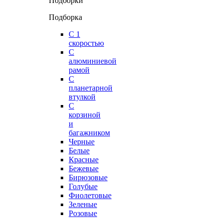
Подборки
Подборка
С 1
скоростью
С
алюминиевой
рамой
С
планетарной
втулкой
С
корзиной
и
багажником
Черные
Белые
Красные
Бежевые
Бирюзовые
Голубые
Фиолетовые
Зеленые
Розовые