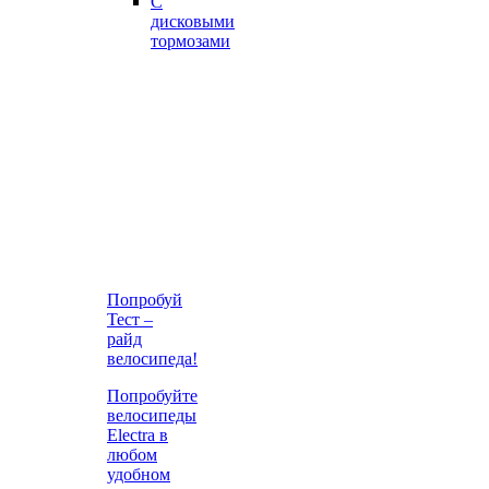
С
дисковыми
тормозами
Попробуй
Тест –
райд
велосипеда!
Попробуйте
велосипеды
Electra в
любом
удобном