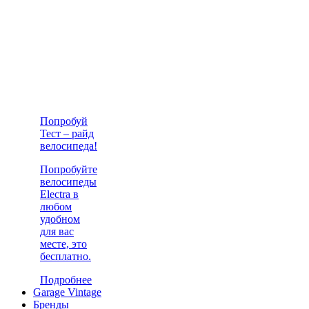
Попробуй
Тест – райд
велосипеда!
Попробуйте
велосипеды
Electra в
любом
удобном
для вас
месте, это
бесплатно.
Подробнее
Garage Vintage
Бренды