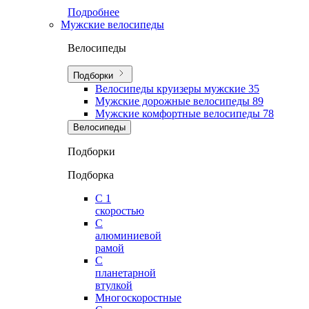
Подробнее
Мужские велосипеды
Велосипеды
Подборки
Велосипеды круизеры мужские
35
Мужские дорожные велосипеды
89
Мужские комфортные велосипеды
78
Велосипеды
Подборки
Подборка
С 1
скоростью
С
алюминиевой
рамой
С
планетарной
втулкой
Многоскоростные