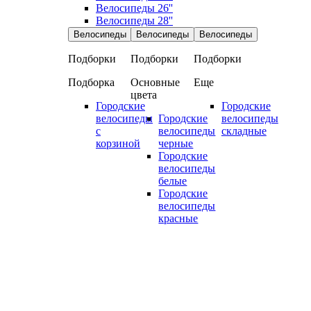
Велосипеды 26''
Велосипеды 28''
Велосипеды
Велосипеды
Велосипеды
Подборки
Подборки
Подборки
Подборка
Основные
Еще
цвета
Городские
Городские
велосипеды
Городские
велосипеды
с
велосипеды
складные
корзиной
черные
Городские
велосипеды
белые
Городские
велосипеды
красные