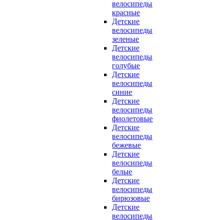
велосипеды
красные
Детские
велосипеды
зеленые
Детские
велосипеды
голубые
Детские
велосипеды
синие
Детские
велосипеды
фиолетовые
Детские
велосипеды
бежевые
Детские
велосипеды
белые
Детские
велосипеды
бирюзовые
Детские
велосипеды