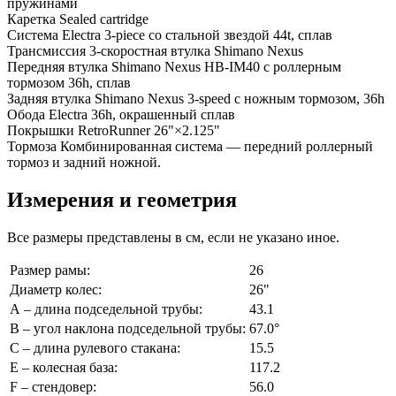
пружинами
Каретка
Sealed cartridge
Система
Electra 3-piece со стальной звездой 44t, сплав
Трансмиссия
3-скоростная втулка Shimano Nexus
Передняя втулка
Shimano Nexus HB-IM40 с роллерным
тормозом 36h, сплав
Задняя втулка
Shimano Nexus 3-speed с ножным тормозом, 36h
Обода
Electra 36h, окрашенный сплав
Покрышки
RetroRunner 26"×2.125"
Тормоза
Комбинированная система — передний роллерный
тормоз и задний ножной.
Измерения и геометрия
Все размеры представлены в см, если не указано иное.
Размер рамы:
26
Диаметр колес:
26"
А – длина подседельной трубы:
43.1
В – угол наклона подседельной трубы:
67.0°
С – длина рулевого стакана:
15.5
Е – колесная база:
117.2
F – стендовер:
56.0