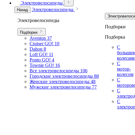
Электровелосипеды
Электровелосипеды
Назад
Электровелос
Электровелосипеды
Подборки
Подборки
Подборка
Aventon
37
Cruiser GO!
10
С
Dahon
8
больши
Loft GO!
11
колесам
Ponto GO!
4
С
Townie GO!
16
мотор-
Все электровелосипеды
106
колесом
Городские электровелосипеды
88
С
Женские электровелосипеды
48
мотором
Мужские электровелосипеды
77
С
электро
С
электро