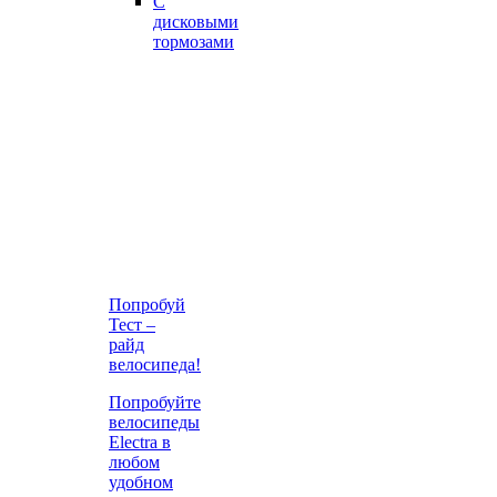
С
дисковыми
тормозами
Попробуй
Тест –
райд
велосипеда!
Попробуйте
велосипеды
Electra в
любом
удобном