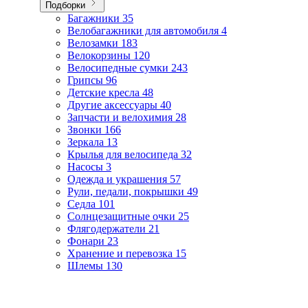
Подборки
Багажники
35
Велобагажники для автомобиля
4
Велозамки
183
Велокорзины
120
Велосипедные сумки
243
Грипсы
96
Детские кресла
48
Другие аксессуары
40
Запчасти и велохимия
28
Звонки
166
Зеркала
13
Крылья для велосипеда
32
Насосы
3
Одежда и украшения
57
Рули, педали, покрышки
49
Седла
101
Солнцезащитные очки
25
Флягодержатели
21
Фонари
23
Хранение и перевозка
15
Шлемы
130