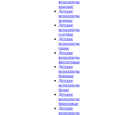
велосипеды
красные
Детские
велосипеды
зеленые
Детские
велосипеды
голубые
Детские
велосипеды
синие
Детские
велосипеды
фиолетовые
Детские
велосипеды
бежевые
Детские
велосипеды
белые
Детские
велосипеды
бирюзовые
Детские
велосипеды