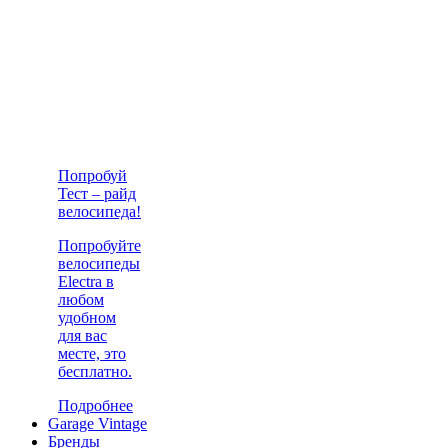
Попробуй
Тест – райд
велосипеда!
Попробуйте
велосипеды
Electra в
любом
удобном
для вас
месте, это
бесплатно.
Подробнее
Garage Vintage
Бренды