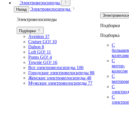
Электровелосипеды
Электровелосипеды
Назад
Электровелос
Электровелосипеды
Подборки
Подборки
Подборка
Aventon
37
Cruiser GO!
10
С
Dahon
8
больши
Loft GO!
11
колесам
Ponto GO!
4
С
Townie GO!
16
мотор-
Все электровелосипеды
106
колесом
Городские электровелосипеды
88
С
Женские электровелосипеды
48
мотором
Мужские электровелосипеды
77
С
электро
С
электро