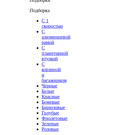
Подборки
Подборка
С 1
скоростью
С
алюминиевой
рамой
С
планетарной
втулкой
С
корзиной
и
багажником
Черные
Белые
Красные
Бежевые
Бирюзовые
Голубые
Фиолетовые
Зеленые
Розовые