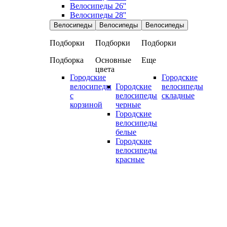
Велосипеды 26''
Велосипеды 28''
Велосипеды
Велосипеды
Велосипеды
Подборки
Подборки
Подборки
Подборка
Основные
Еще
цвета
Городские
Городские
велосипеды
Городские
велосипеды
с
велосипеды
складные
корзиной
черные
Городские
велосипеды
белые
Городские
велосипеды
красные