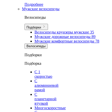
Подробнее
Мужские велосипеды
Велосипеды
Подборки
Велосипеды круизеры мужские
35
Мужские дорожные велосипеды
89
Мужские комфортные велосипеды
78
Велосипеды
Подборки
Подборка
С 1
скоростью
С
алюминиевой
рамой
С
планетарной
втулкой
Многоскоростные