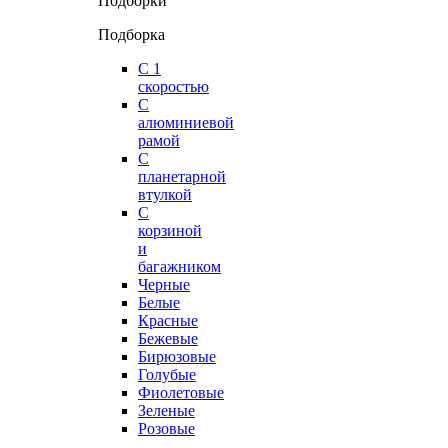
Подборки
Подборка
С 1
скоростью
С
алюминиевой
рамой
С
планетарной
втулкой
С
корзиной
и
багажником
Черные
Белые
Красные
Бежевые
Бирюзовые
Голубые
Фиолетовые
Зеленые
Розовые