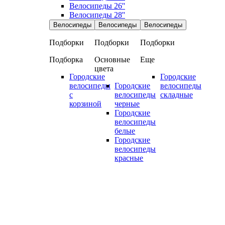
Велосипеды 26''
Велосипеды 28''
Велосипеды
Велосипеды
Велосипеды
Подборки
Подборки
Подборки
Подборка
Основные
Еще
цвета
Городские
Городские
велосипеды
Городские
велосипеды
с
велосипеды
складные
корзиной
черные
Городские
велосипеды
белые
Городские
велосипеды
красные