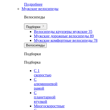
Подробнее
Мужские велосипеды
Велосипеды
Подборки
Велосипеды круизеры мужские
35
Мужские дорожные велосипеды
89
Мужские комфортные велосипеды
78
Велосипеды
Подборки
Подборка
С 1
скоростью
С
алюминиевой
рамой
С
планетарной
втулкой
Многоскоростные