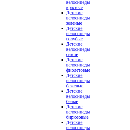
велосипеды
красные
Детские
велосипеды
зеленые
Детские
велосипеды
голубые
Детские
велосипеды
синие
Детские
велосипеды
фиолетовые
Детские
велосипеды
бежевые
Детские
велосипеды
белые
Детские
велосипеды
бирюзовые
Детские
велосипеды