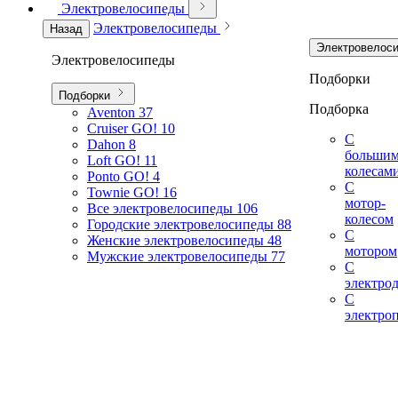
Электровелосипеды
Электровелосипеды
Назад
Электровелос
Электровелосипеды
Подборки
Подборки
Подборка
Aventon
37
Cruiser GO!
10
С
Dahon
8
больши
Loft GO!
11
колесам
Ponto GO!
4
С
Townie GO!
16
мотор-
Все электровелосипеды
106
колесом
Городские электровелосипеды
88
С
Женские электровелосипеды
48
мотором
Мужские электровелосипеды
77
С
электро
С
электро