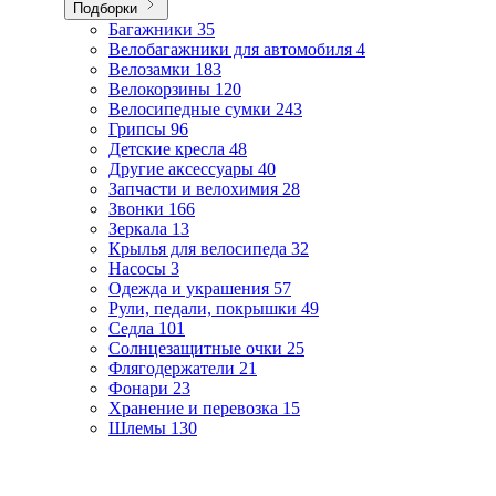
Подборки
Багажники
35
Велобагажники для автомобиля
4
Велозамки
183
Велокорзины
120
Велосипедные сумки
243
Грипсы
96
Детские кресла
48
Другие аксессуары
40
Запчасти и велохимия
28
Звонки
166
Зеркала
13
Крылья для велосипеда
32
Насосы
3
Одежда и украшения
57
Рули, педали, покрышки
49
Седла
101
Солнцезащитные очки
25
Флягодержатели
21
Фонари
23
Хранение и перевозка
15
Шлемы
130