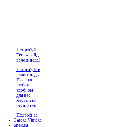
Попробуй
Тест – райд
велосипеда!
Попробуйте
велосипеды
Electra в
любом
удобном
для вас
месте, это
бесплатно.
Подробнее
Garage Vintage
Бренды