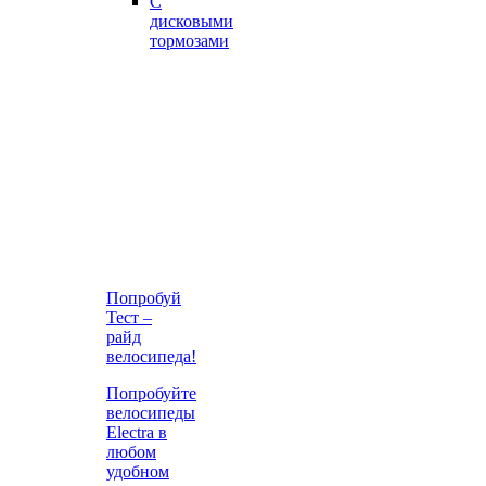
С
дисковыми
тормозами
Попробуй
Тест –
райд
велосипеда!
Попробуйте
велосипеды
Electra в
любом
удобном