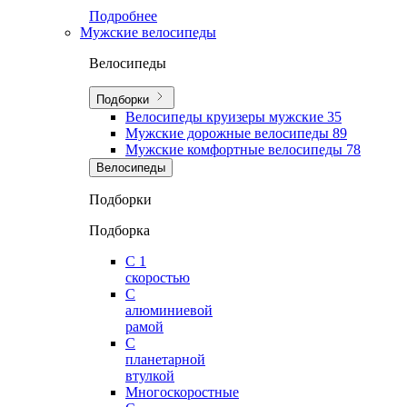
Подробнее
Мужские велосипеды
Велосипеды
Подборки
Велосипеды круизеры мужские
35
Мужские дорожные велосипеды
89
Мужские комфортные велосипеды
78
Велосипеды
Подборки
Подборка
С 1
скоростью
С
алюминиевой
рамой
С
планетарной
втулкой
Многоскоростные