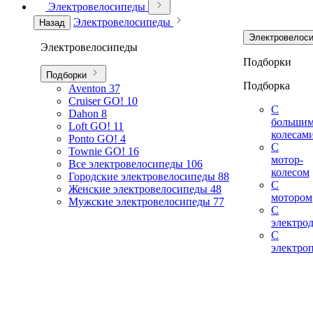
Электровелосипеды
Электровелосипеды
Назад
Электровелос
Электровелосипеды
Подборки
Подборки
Подборка
Aventon
37
Cruiser GO!
10
С
Dahon
8
больши
Loft GO!
11
колесам
Ponto GO!
4
С
Townie GO!
16
мотор-
Все электровелосипеды
106
колесом
Городские электровелосипеды
88
С
Женские электровелосипеды
48
мотором
Мужские электровелосипеды
77
С
электро
С
электро