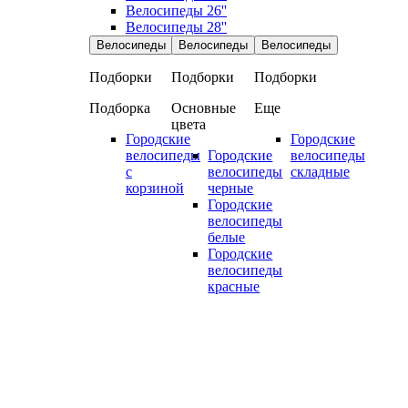
Велосипеды 26''
Велосипеды 28''
Велосипеды
Велосипеды
Велосипеды
Подборки
Подборки
Подборки
Подборка
Основные
Еще
цвета
Городские
Городские
велосипеды
Городские
велосипеды
с
велосипеды
складные
корзиной
черные
Городские
велосипеды
белые
Городские
велосипеды
красные