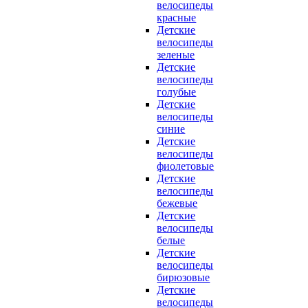
велосипеды
красные
Детские
велосипеды
зеленые
Детские
велосипеды
голубые
Детские
велосипеды
синие
Детские
велосипеды
фиолетовые
Детские
велосипеды
бежевые
Детские
велосипеды
белые
Детские
велосипеды
бирюзовые
Детские
велосипеды