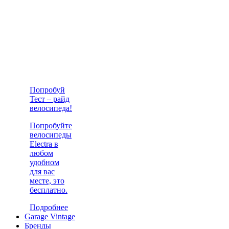
Попробуй
Тест – райд
велосипеда!
Попробуйте
велосипеды
Electra в
любом
удобном
для вас
месте, это
бесплатно.
Подробнее
Garage Vintage
Бренды