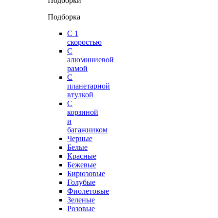
Подборки
Подборка
С 1
скоростью
С
алюминиевой
рамой
С
планетарной
втулкой
С
корзиной
и
багажником
Черные
Белые
Красные
Бежевые
Бирюзовые
Голубые
Фиолетовые
Зеленые
Розовые