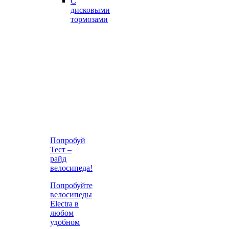
С
дисковыми
тормозами
Попробуй
Тест –
райд
велосипеда!
Попробуйте
велосипеды
Electra в
любом
удобном