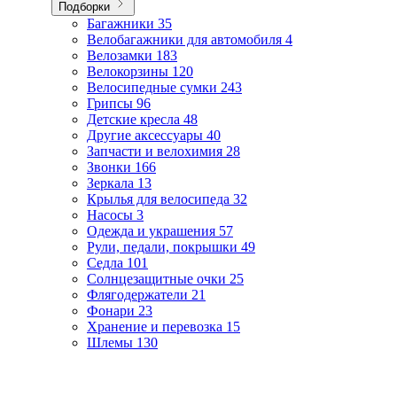
Подборки
Багажники
35
Велобагажники для автомобиля
4
Велозамки
183
Велокорзины
120
Велосипедные сумки
243
Грипсы
96
Детские кресла
48
Другие аксессуары
40
Запчасти и велохимия
28
Звонки
166
Зеркала
13
Крылья для велосипеда
32
Насосы
3
Одежда и украшения
57
Рули, педали, покрышки
49
Седла
101
Солнцезащитные очки
25
Флягодержатели
21
Фонари
23
Хранение и перевозка
15
Шлемы
130