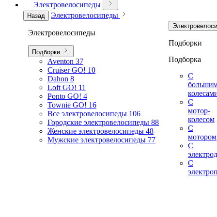
Электровелосипеды
Электровелосипеды
Назад
Электровелос
Электровелосипеды
Подборки
Подборки
Подборка
Aventon
37
Cruiser GO!
10
С
Dahon
8
больши
Loft GO!
11
колесам
Ponto GO!
4
С
Townie GO!
16
мотор-
Все электровелосипеды
106
колесом
Городские электровелосипеды
88
С
Женские электровелосипеды
48
мотором
Мужские электровелосипеды
77
С
электро
С
электро