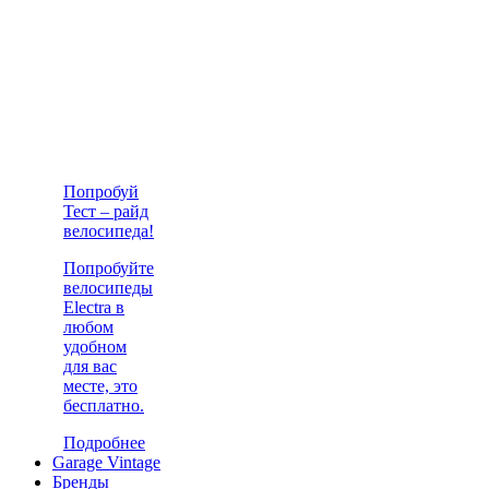
Попробуй
Тест – райд
велосипеда!
Попробуйте
велосипеды
Electra в
любом
удобном
для вас
месте, это
бесплатно.
Подробнее
Garage Vintage
Бренды