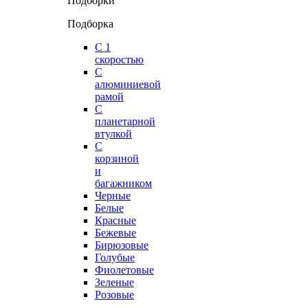
Подборки
Подборка
С 1
скоростью
С
алюминиевой
рамой
С
планетарной
втулкой
С
корзиной
и
багажником
Черные
Белые
Красные
Бежевые
Бирюзовые
Голубые
Фиолетовые
Зеленые
Розовые