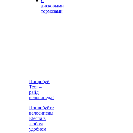
С
дисковыми
тормозами
Попробуй
Тест –
райд
велосипеда!
Попробуйте
велосипеды
Electra в
любом
удобном