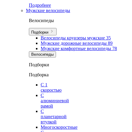
Подробнее
Мужские велосипеды
Велосипеды
Подборки
Велосипеды круизеры мужские
35
Мужские дорожные велосипеды
89
Мужские комфортные велосипеды
78
Велосипеды
Подборки
Подборка
С 1
скоростью
С
алюминиевой
рамой
С
планетарной
втулкой
Многоскоростные