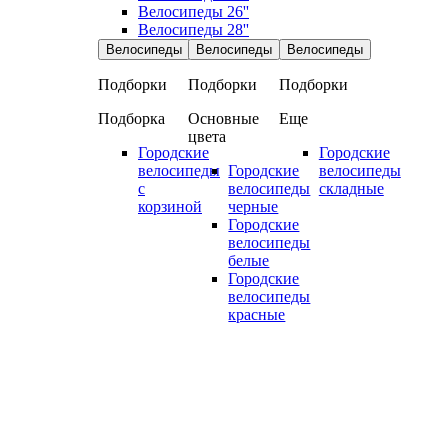
Велосипеды 26''
Велосипеды 28''
Велосипеды
Велосипеды
Велосипеды
Подборки
Подборки
Подборки
Подборка
Основные
Еще
цвета
Городские
Городские
велосипеды
Городские
велосипеды
с
велосипеды
складные
корзиной
черные
Городские
велосипеды
белые
Городские
велосипеды
красные