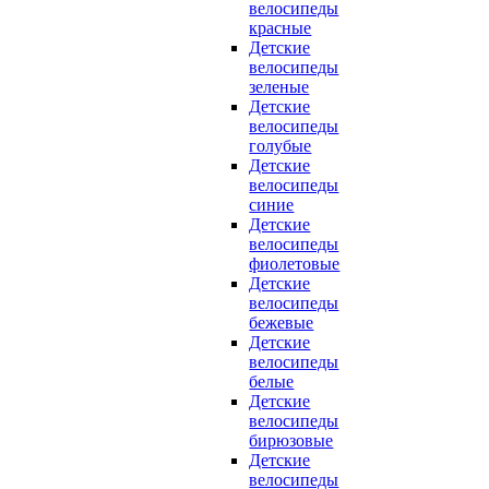
велосипеды
красные
Детские
велосипеды
зеленые
Детские
велосипеды
голубые
Детские
велосипеды
синие
Детские
велосипеды
фиолетовые
Детские
велосипеды
бежевые
Детские
велосипеды
белые
Детские
велосипеды
бирюзовые
Детские
велосипеды