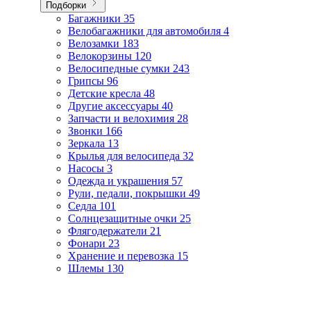
Подборки
Багажники
35
Велобагажники для автомобиля
4
Велозамки
183
Велокорзины
120
Велосипедные сумки
243
Грипсы
96
Детские кресла
48
Другие аксессуары
40
Запчасти и велохимия
28
Звонки
166
Зеркала
13
Крылья для велосипеда
32
Насосы
3
Одежда и украшения
57
Рули, педали, покрышки
49
Седла
101
Солнцезащитные очки
25
Флягодержатели
21
Фонари
23
Хранение и перевозка
15
Шлемы
130