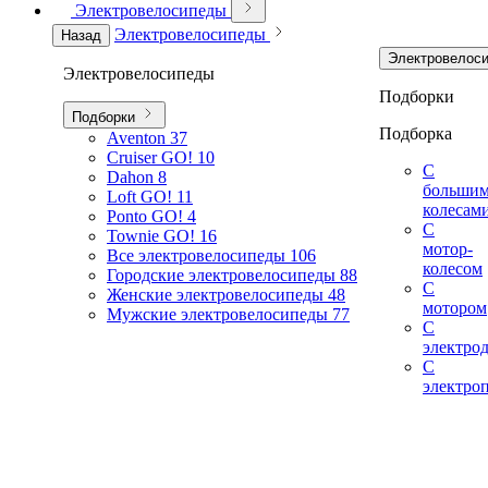
Электровелосипеды
Электровелосипеды
Назад
Электровелос
Электровелосипеды
Подборки
Подборки
Подборка
Aventon
37
Cruiser GO!
10
С
Dahon
8
больши
Loft GO!
11
колесам
Ponto GO!
4
С
Townie GO!
16
мотор-
Все электровелосипеды
106
колесом
Городские электровелосипеды
88
С
Женские электровелосипеды
48
мотором
Мужские электровелосипеды
77
С
электро
С
электро