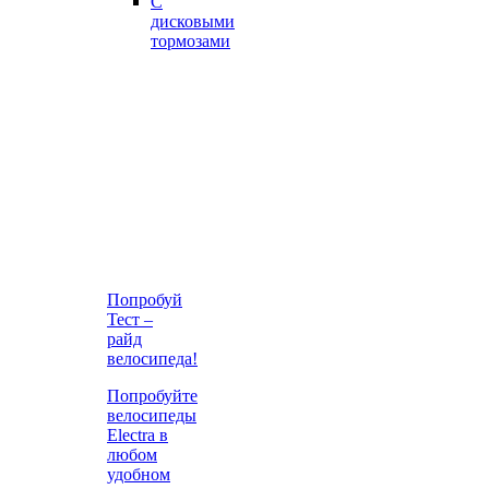
С
дисковыми
тормозами
Попробуй
Тест –
райд
велосипеда!
Попробуйте
велосипеды
Electra в
любом
удобном