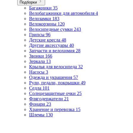
Подборки
Багажники
35
Велобагажники для автомобиля
4
Велозамки
183
Велокорзины
120
Велосипедные сумки
243
Грипсы
96
Детские кресла
48
Другие аксессуары
40
Запчасти и велохимия
28
Звонки
166
Зеркала
13
Крылья для велосипеда
32
Насосы
3
Одежда и украшения
57
Рули, педали, покрышки
49
Седла
101
Солнцезащитные очки
25
Флягодержатели
21
Фонари
23
Хранение и перевозка
15
Шлемы
130