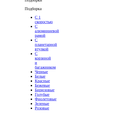
Подборки
Подборка
С 1
скоростью
С
алюминиевой
рамой
С
планетарной
втулкой
С
корзиной
и
багажником
Черные
Белые
Красные
Бежевые
Бирюзовые
Голубые
Фиолетовые
Зеленые
Розовые