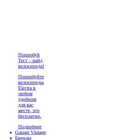
Попробуй
Тест – райд
велосипеда!
Попробуйте
велосипеды
Electra в
любом
удобном
для вас
месте, это
бесплатно.
Подробнее
Garage Vintage
Бренды