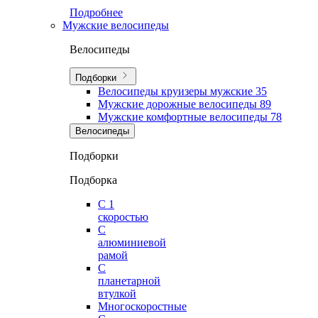
Подробнее
Мужские велосипеды
Велосипеды
Подборки
Велосипеды круизеры мужские
35
Мужские дорожные велосипеды
89
Мужские комфортные велосипеды
78
Велосипеды
Подборки
Подборка
С 1
скоростью
С
алюминиевой
рамой
С
планетарной
втулкой
Многоскоростные