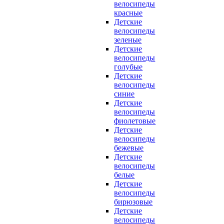
велосипеды
красные
Детские
велосипеды
зеленые
Детские
велосипеды
голубые
Детские
велосипеды
синие
Детские
велосипеды
фиолетовые
Детские
велосипеды
бежевые
Детские
велосипеды
белые
Детские
велосипеды
бирюзовые
Детские
велосипеды