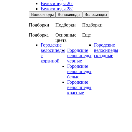
Велосипеды 26''
Велосипеды 28''
Велосипеды
Велосипеды
Велосипеды
Подборки
Подборки
Подборки
Подборка
Основные
Еще
цвета
Городские
Городские
велосипеды
Городские
велосипеды
с
велосипеды
складные
корзиной
черные
Городские
велосипеды
белые
Городские
велосипеды
красные