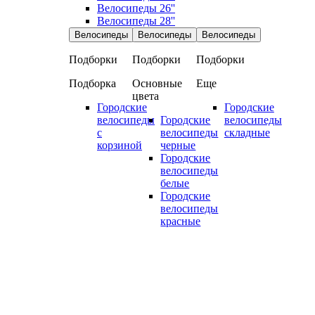
Велосипеды 26''
Велосипеды 28''
Велосипеды
Велосипеды
Велосипеды
Подборки
Подборки
Подборки
Подборка
Основные
Еще
цвета
Городские
Городские
велосипеды
Городские
велосипеды
с
велосипеды
складные
корзиной
черные
Городские
велосипеды
белые
Городские
велосипеды
красные