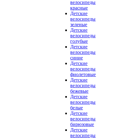
велосипеды
красные
Детские
велосипеды
зеленые
Детские
велосипеды
голубые
Детские
велосипеды
синие
Детские
велосипеды
фиолетовые
Детские
велосипеды
бежевые
Детские
велосипеды
белые
Детские
велосипеды
бирюзовые
Детские
велосипеды