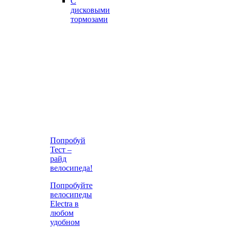
С
дисковыми
тормозами
Попробуй
Тест –
райд
велосипеда!
Попробуйте
велосипеды
Electra в
любом
удобном