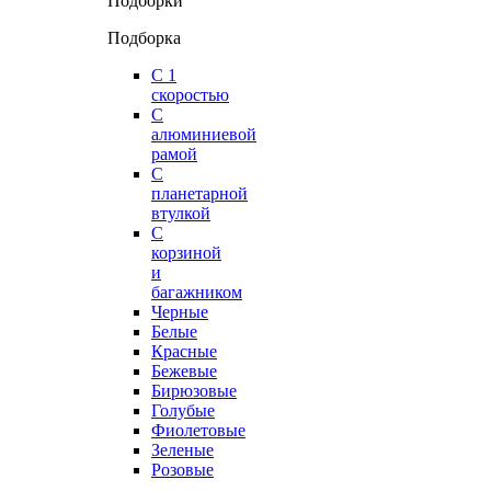
Подборки
Подборка
С 1
скоростью
С
алюминиевой
рамой
С
планетарной
втулкой
С
корзиной
и
багажником
Черные
Белые
Красные
Бежевые
Бирюзовые
Голубые
Фиолетовые
Зеленые
Розовые