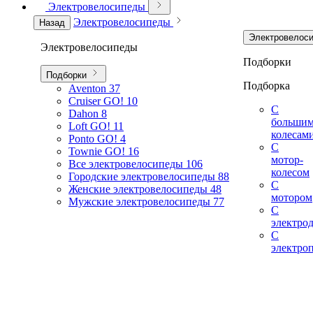
Электровелосипеды
Электровелосипеды
Назад
Электровелос
Электровелосипеды
Подборки
Подборки
Подборка
Aventon
37
Cruiser GO!
10
С
Dahon
8
больши
Loft GO!
11
колесам
Ponto GO!
4
С
Townie GO!
16
мотор-
Все электровелосипеды
106
колесом
Городские электровелосипеды
88
С
Женские электровелосипеды
48
мотором
Мужские электровелосипеды
77
С
электро
С
электро