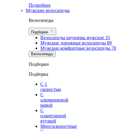
Подробнее
Мужские велосипеды
Велосипеды
Подборки
Велосипеды круизеры мужские
35
Мужские дорожные велосипеды
89
Мужские комфортные велосипеды
78
Велосипеды
Подборки
Подборка
С 1
скоростью
С
алюминиевой
рамой
С
планетарной
втулкой
Многоскоростные