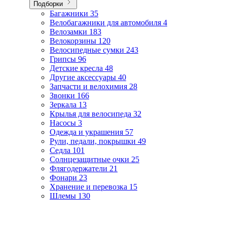
Подборки
Багажники
35
Велобагажники для автомобиля
4
Велозамки
183
Велокорзины
120
Велосипедные сумки
243
Грипсы
96
Детские кресла
48
Другие аксессуары
40
Запчасти и велохимия
28
Звонки
166
Зеркала
13
Крылья для велосипеда
32
Насосы
3
Одежда и украшения
57
Рули, педали, покрышки
49
Седла
101
Солнцезащитные очки
25
Флягодержатели
21
Фонари
23
Хранение и перевозка
15
Шлемы
130