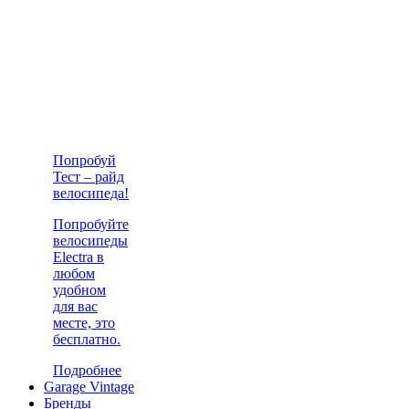
Попробуй
Тест – райд
велосипеда!
Попробуйте
велосипеды
Electra в
любом
удобном
для вас
месте, это
бесплатно.
Подробнее
Garage Vintage
Бренды