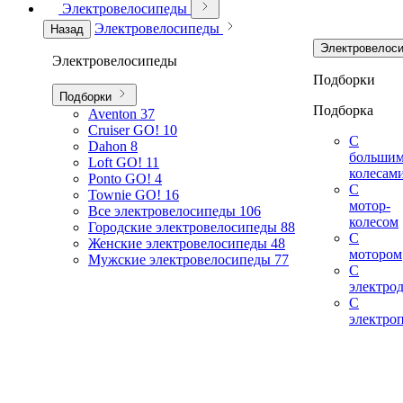
Электровелосипеды
Электровелосипеды
Назад
Электровелос
Электровелосипеды
Подборки
Подборки
Подборка
Aventon
37
Cruiser GO!
10
С
Dahon
8
больши
Loft GO!
11
колесам
Ponto GO!
4
С
Townie GO!
16
мотор-
Все электровелосипеды
106
колесом
Городские электровелосипеды
88
С
Женские электровелосипеды
48
мотором
Мужские электровелосипеды
77
С
электро
С
электро