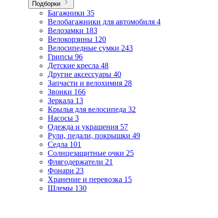
Подборки
Багажники
35
Велобагажники для автомобиля
4
Велозамки
183
Велокорзины
120
Велосипедные сумки
243
Грипсы
96
Детские кресла
48
Другие аксессуары
40
Запчасти и велохимия
28
Звонки
166
Зеркала
13
Крылья для велосипеда
32
Насосы
3
Одежда и украшения
57
Рули, педали, покрышки
49
Седла
101
Солнцезащитные очки
25
Флягодержатели
21
Фонари
23
Хранение и перевозка
15
Шлемы
130