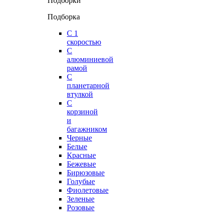
Подборки
Подборка
С 1
скоростью
С
алюминиевой
рамой
С
планетарной
втулкой
С
корзиной
и
багажником
Черные
Белые
Красные
Бежевые
Бирюзовые
Голубые
Фиолетовые
Зеленые
Розовые