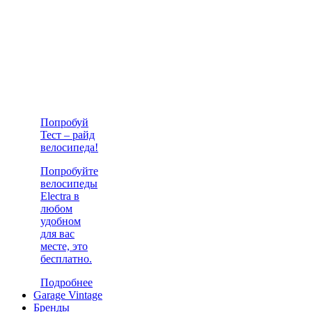
Попробуй
Тест – райд
велосипеда!
Попробуйте
велосипеды
Electra в
любом
удобном
для вас
месте, это
бесплатно.
Подробнее
Garage Vintage
Бренды