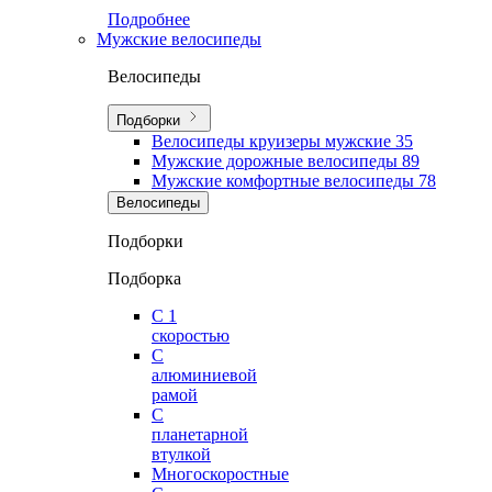
Подробнее
Мужские велосипеды
Велосипеды
Подборки
Велосипеды круизеры мужские
35
Мужские дорожные велосипеды
89
Мужские комфортные велосипеды
78
Велосипеды
Подборки
Подборка
С 1
скоростью
С
алюминиевой
рамой
С
планетарной
втулкой
Многоскоростные