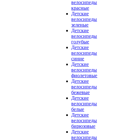
велосипеды
красные
Детские
велосипеды
зеленые
Детские
велосипеды
голубые
Детские
велосипеды
синие
Детские
велосипеды
фиолетовые
Детские
велосипеды
бежевые
Детские
велосипеды
белые
Детские
велосипеды
бирюзовые
Детские
велосипеды