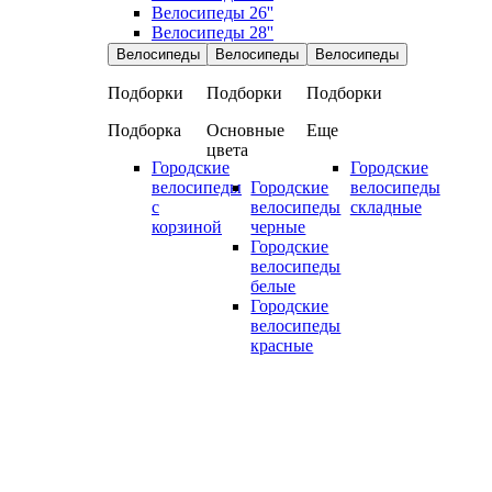
Велосипеды 26''
Велосипеды 28''
Велосипеды
Велосипеды
Велосипеды
Подборки
Подборки
Подборки
Подборка
Основные
Еще
цвета
Городские
Городские
велосипеды
Городские
велосипеды
с
велосипеды
складные
корзиной
черные
Городские
велосипеды
белые
Городские
велосипеды
красные