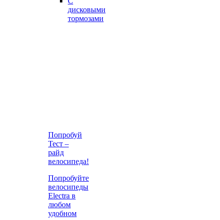
С
дисковыми
тормозами
Попробуй
Тест –
райд
велосипеда!
Попробуйте
велосипеды
Electra в
любом
удобном