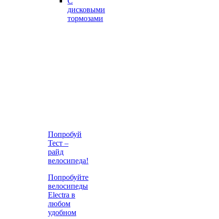
С
дисковыми
тормозами
Попробуй
Тест –
райд
велосипеда!
Попробуйте
велосипеды
Electra в
любом
удобном