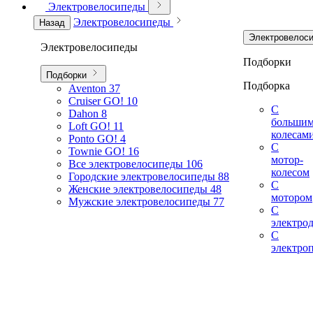
Электровелосипеды
Электровелосипеды
Назад
Электровелос
Электровелосипеды
Подборки
Подборки
Подборка
Aventon
37
Cruiser GO!
10
С
Dahon
8
больши
Loft GO!
11
колесам
Ponto GO!
4
С
Townie GO!
16
мотор-
Все электровелосипеды
106
колесом
Городские электровелосипеды
88
С
Женские электровелосипеды
48
мотором
Мужские электровелосипеды
77
С
электро
С
электро