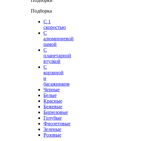
Подборки
Подборка
С 1
скоростью
С
алюминиевой
рамой
С
планетарной
втулкой
С
корзиной
и
багажником
Черные
Белые
Красные
Бежевые
Бирюзовые
Голубые
Фиолетовые
Зеленые
Розовые