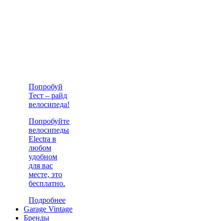
Попробуй
Тест – райд
велосипеда!
Попробуйте
велосипеды
Electra в
любом
удобном
для вас
месте, это
бесплатно.
Подробнее
Garage Vintage
Бренды