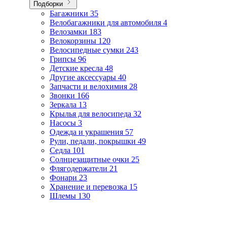
Подборки
Багажники
35
Велобагажники для автомобиля
4
Велозамки
183
Велокорзины
120
Велосипедные сумки
243
Грипсы
96
Детские кресла
48
Другие аксессуары
40
Запчасти и велохимия
28
Звонки
166
Зеркала
13
Крылья для велосипеда
32
Насосы
3
Одежда и украшения
57
Рули, педали, покрышки
49
Седла
101
Солнцезащитные очки
25
Флягодержатели
21
Фонари
23
Хранение и перевозка
15
Шлемы
130