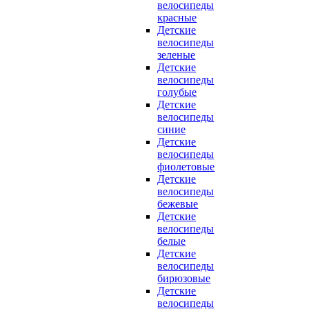
велосипеды
красные
Детские
велосипеды
зеленые
Детские
велосипеды
голубые
Детские
велосипеды
синие
Детские
велосипеды
фиолетовые
Детские
велосипеды
бежевые
Детские
велосипеды
белые
Детские
велосипеды
бирюзовые
Детские
велосипеды