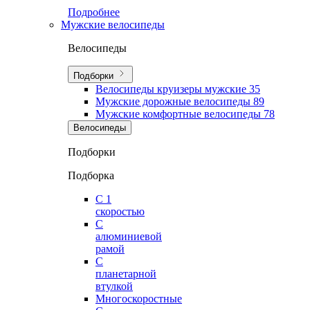
Подробнее
Мужские велосипеды
Велосипеды
Подборки
Велосипеды круизеры мужские
35
Мужские дорожные велосипеды
89
Мужские комфортные велосипеды
78
Велосипеды
Подборки
Подборка
С 1
скоростью
С
алюминиевой
рамой
С
планетарной
втулкой
Многоскоростные