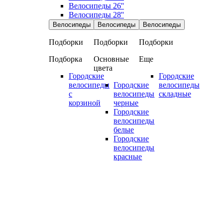
Велосипеды 26''
Велосипеды 28''
Велосипеды
Велосипеды
Велосипеды
Подборки
Подборки
Подборки
Подборка
Основные
Еще
цвета
Городские
Городские
велосипеды
Городские
велосипеды
с
велосипеды
складные
корзиной
черные
Городские
велосипеды
белые
Городские
велосипеды
красные