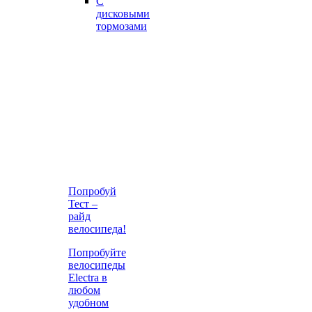
С
дисковыми
тормозами
Попробуй
Тест –
райд
велосипеда!
Попробуйте
велосипеды
Electra в
любом
удобном