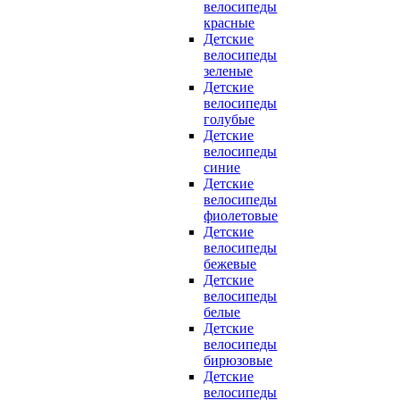
велосипеды
красные
Детские
велосипеды
зеленые
Детские
велосипеды
голубые
Детские
велосипеды
синие
Детские
велосипеды
фиолетовые
Детские
велосипеды
бежевые
Детские
велосипеды
белые
Детские
велосипеды
бирюзовые
Детские
велосипеды