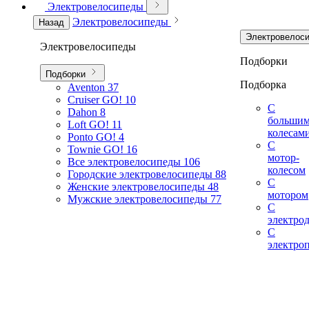
Электровелосипеды
Электровелосипеды
Назад
Электровелос
Электровелосипеды
Подборки
Подборки
Подборка
Aventon
37
Cruiser GO!
10
С
Dahon
8
больши
Loft GO!
11
колесам
Ponto GO!
4
С
Townie GO!
16
мотор-
Все электровелосипеды
106
колесом
Городские электровелосипеды
88
С
Женские электровелосипеды
48
мотором
Мужские электровелосипеды
77
С
электро
С
электро