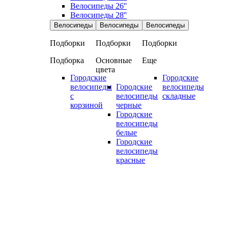
Велосипеды 26''
Велосипеды 28''
Велосипеды
Велосипеды
Велосипеды
Подборки
Подборки
Подборки
Подборка
Основные
Еще
цвета
Городские
Городские
велосипеды
Городские
велосипеды
с
велосипеды
складные
корзиной
черные
Городские
велосипеды
белые
Городские
велосипеды
красные