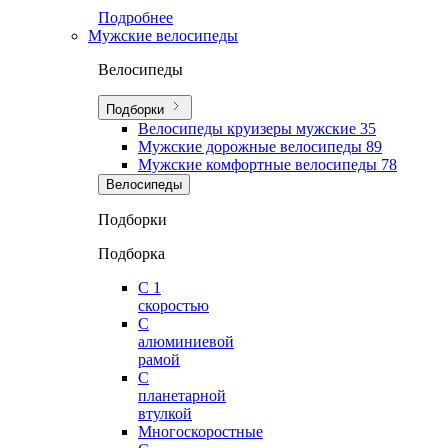
Подробнее
Мужские велосипеды
Велосипеды
Подборки
Велосипеды круизеры мужские
35
Мужские дорожные велосипеды
89
Мужские комфортные велосипеды
78
Велосипеды
Подборки
Подборка
С 1
скоростью
С
алюминиевой
рамой
С
планетарной
втулкой
Многоскоростные