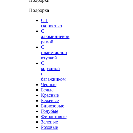
Подборки
Подборка
С 1
скоростью
С
алюминиевой
рамой
С
планетарной
втулкой
С
корзиной
и
багажником
Черные
Белые
Красные
Бежевые
Бирюзовые
Голубые
Фиолетовые
Зеленые
Розовые