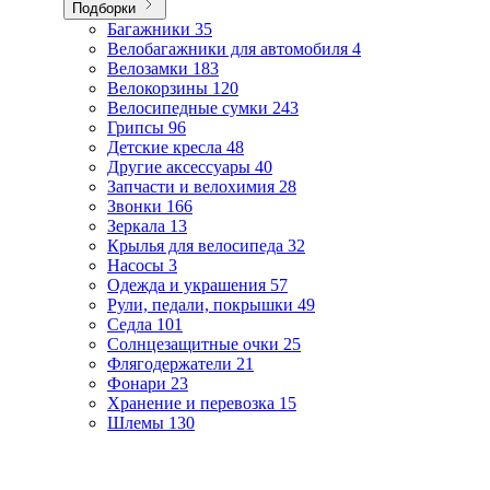
Подборки
Багажники
35
Велобагажники для автомобиля
4
Велозамки
183
Велокорзины
120
Велосипедные сумки
243
Грипсы
96
Детские кресла
48
Другие аксессуары
40
Запчасти и велохимия
28
Звонки
166
Зеркала
13
Крылья для велосипеда
32
Насосы
3
Одежда и украшения
57
Рули, педали, покрышки
49
Седла
101
Солнцезащитные очки
25
Флягодержатели
21
Фонари
23
Хранение и перевозка
15
Шлемы
130