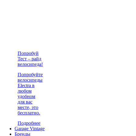
Попробуй
Тест – райд
велосипеда!
Попробуйте
велосипеды
Electra в
любом
удобном
для вас
месте, это
бесплатно.
Подробнее
Garage Vintage
Бренды