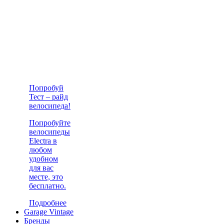
Попробуй
Тест – райд
велосипеда!
Попробуйте
велосипеды
Electra в
любом
удобном
для вас
месте, это
бесплатно.
Подробнее
Garage Vintage
Бренды