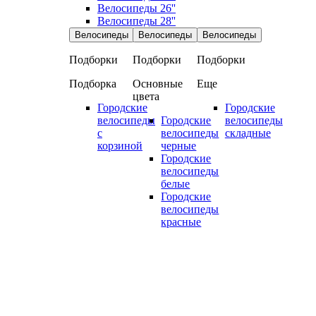
Велосипеды 26''
Велосипеды 28''
Велосипеды
Велосипеды
Велосипеды
Подборки
Подборки
Подборки
Подборка
Основные
Еще
цвета
Городские
Городские
велосипеды
Городские
велосипеды
с
велосипеды
складные
корзиной
черные
Городские
велосипеды
белые
Городские
велосипеды
красные