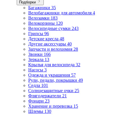
Подборки
Багажники
35
Велобагажники для автомобиля
4
Велозамки
183
Велокорзины
120
Велосипедные сумки
243
Грипсы
96
Детские кресла
48
Другие аксессуары
40
Запчасти и велохимия
28
Звонки
166
Зеркала
13
Крылья для велосипеда
32
Насосы
3
Одежда и украшения
57
Рули, педали, покрышки
49
Седла
101
Солнцезащитные очки
25
Флягодержатели
21
Фонари
23
Хранение и перевозка
15
Шлемы
130