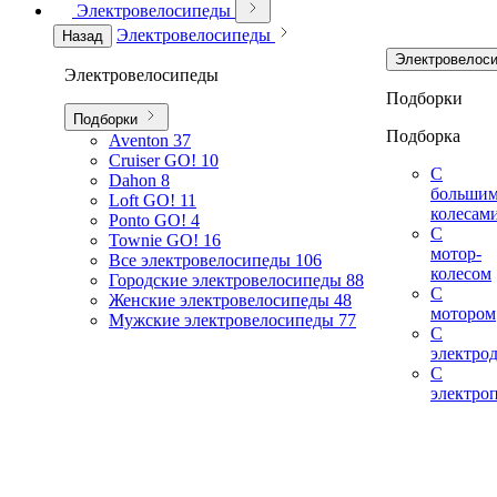
Электровелосипеды
Электровелосипеды
Назад
Электровелос
Электровелосипеды
Подборки
Подборки
Подборка
Aventon
37
Cruiser GO!
10
С
Dahon
8
больши
Loft GO!
11
колесам
Ponto GO!
4
С
Townie GO!
16
мотор-
Все электровелосипеды
106
колесом
Городские электровелосипеды
88
С
Женские электровелосипеды
48
мотором
Мужские электровелосипеды
77
С
электро
С
электро