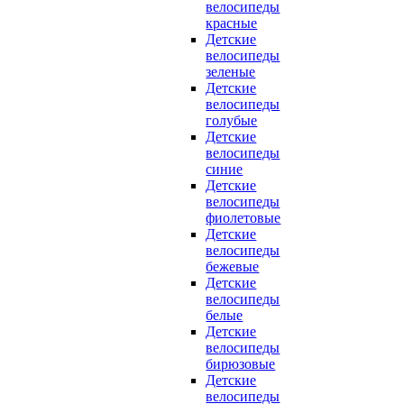
велосипеды
красные
Детские
велосипеды
зеленые
Детские
велосипеды
голубые
Детские
велосипеды
синие
Детские
велосипеды
фиолетовые
Детские
велосипеды
бежевые
Детские
велосипеды
белые
Детские
велосипеды
бирюзовые
Детские
велосипеды