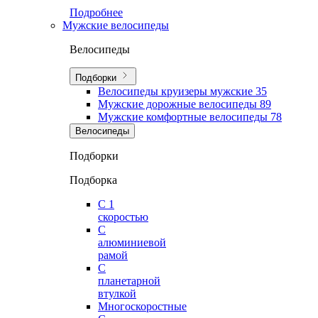
Подробнее
Мужские велосипеды
Велосипеды
Подборки
Велосипеды круизеры мужские
35
Мужские дорожные велосипеды
89
Мужские комфортные велосипеды
78
Велосипеды
Подборки
Подборка
С 1
скоростью
С
алюминиевой
рамой
С
планетарной
втулкой
Многоскоростные