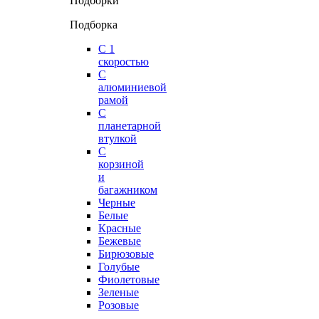
Подборки
Подборка
С 1
скоростью
С
алюминиевой
рамой
С
планетарной
втулкой
С
корзиной
и
багажником
Черные
Белые
Красные
Бежевые
Бирюзовые
Голубые
Фиолетовые
Зеленые
Розовые