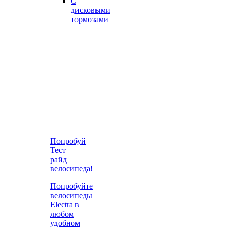
С
дисковыми
тормозами
Попробуй
Тест –
райд
велосипеда!
Попробуйте
велосипеды
Electra в
любом
удобном