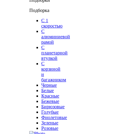
Подборки
Подборка
С 1
скоростью
С
алюминиевой
рамой
С
планетарной
втулкой
С
корзиной
и
багажником
Черные
Белые
Красные
Бежевые
Бирюзовые
Голубые
Фиолетовые
Зеленые
Розовые