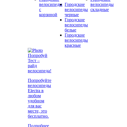
велосипеды
Городские
велосипеды
с
велосипеды
складные
корзиной
черные
Городские
велосипеды
белые
Городские
велосипеды
красные
Попробуй
Тест –
райд
велосипеда!
Попробуйте
велосипеды
Electra в
любом
удобном
для вас
месте, это
бесплатно.
Подробнее