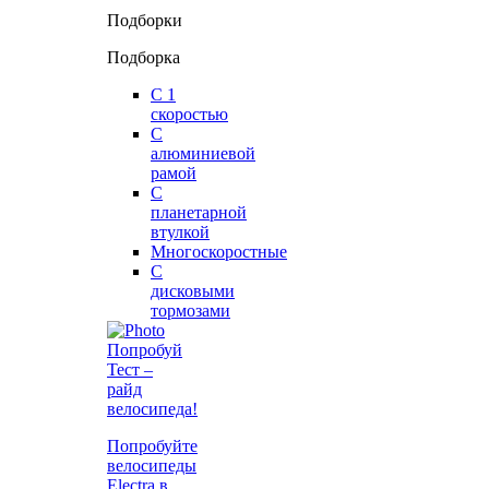
Подборки
Подборка
С 1
скоростью
С
алюминиевой
рамой
С
планетарной
втулкой
Многоскоростные
С
дисковыми
тормозами
Попробуй
Тест –
райд
велосипеда!
Попробуйте
велосипеды
Electra в