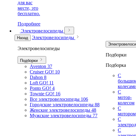
для вас
месте, это
бесплатно.
Подробнее
Электровелосипеды
Электровелосипеды
Назад
Электровелос
Электровелосипеды
Подборки
Подборки
Подборка
Aventon
37
Cruiser GO!
10
С
Dahon
8
больши
Loft GO!
11
колесам
Ponto GO!
4
С
Townie GO!
16
мотор-
Все электровелосипеды
106
колесом
Городские электровелосипеды
88
С
Женские электровелосипеды
48
мотором
Мужские электровелосипеды
77
С
электро
С
электро