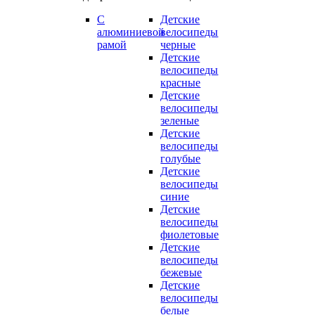
С
Детские
алюминиевой
велосипеды
рамой
черные
Детские
велосипеды
красные
Детские
велосипеды
зеленые
Детские
велосипеды
голубые
Детские
велосипеды
синие
Детские
велосипеды
фиолетовые
Детские
велосипеды
бежевые
Детские
велосипеды
белые