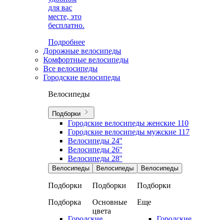
для вас
месте, это
бесплатно.
Подробнее
Дорожные велосипеды
Комфортные велосипеды
Все велосипеды
Городские велосипеды
Велосипеды
Подборки
Городские велосипеды женские
110
Городские велосипеды мужские
117
Велосипеды 24''
Велосипеды 26''
Велосипеды 28''
Велосипеды
Велосипеды
Велосипеды
Подборки
Подборки
Подборки
Подборка
Основные
Еще
цвета
Городские
Городские