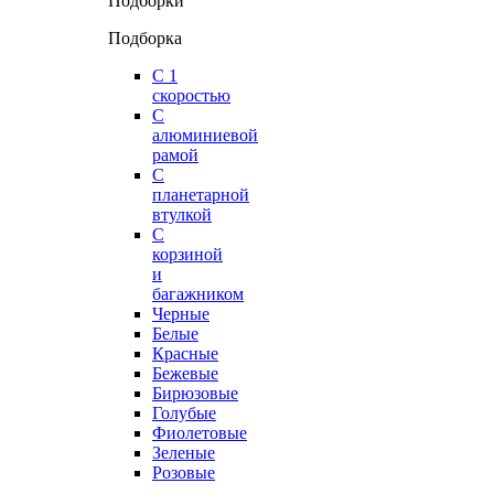
Подборки
Подборка
С 1
скоростью
С
алюминиевой
рамой
С
планетарной
втулкой
С
корзиной
и
багажником
Черные
Белые
Красные
Бежевые
Бирюзовые
Голубые
Фиолетовые
Зеленые
Розовые