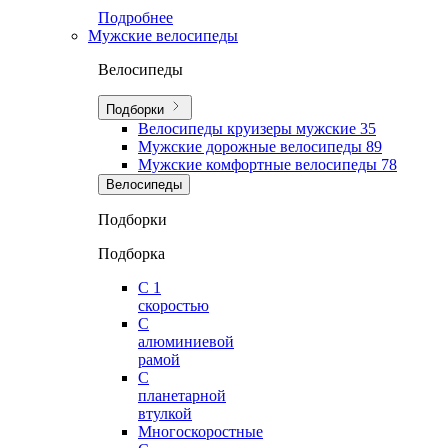
Подробнее
Мужские велосипеды
Велосипеды
Подборки
Велосипеды круизеры мужские
35
Мужские дорожные велосипеды
89
Мужские комфортные велосипеды
78
Велосипеды
Подборки
Подборка
С 1
скоростью
С
алюминиевой
рамой
С
планетарной
втулкой
Многоскоростные