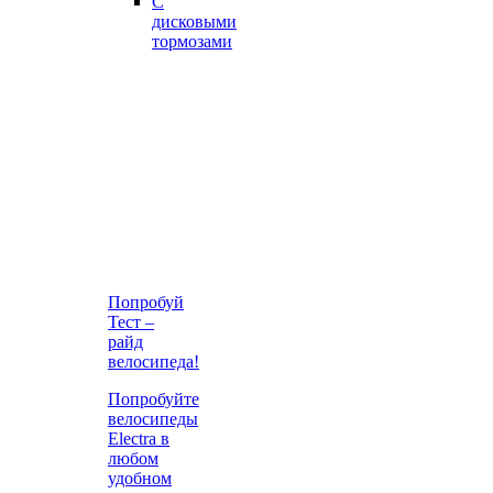
С
дисковыми
тормозами
Попробуй
Тест –
райд
велосипеда!
Попробуйте
велосипеды
Electra в
любом
удобном