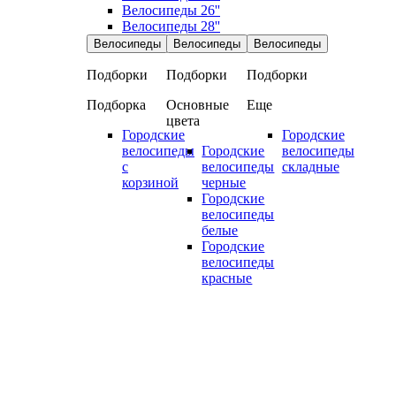
Велосипеды 26''
Велосипеды 28''
Велосипеды
Велосипеды
Велосипеды
Подборки
Подборки
Подборки
Подборка
Основные
Еще
цвета
Городские
Городские
велосипеды
Городские
велосипеды
с
велосипеды
складные
корзиной
черные
Городские
велосипеды
белые
Городские
велосипеды
красные