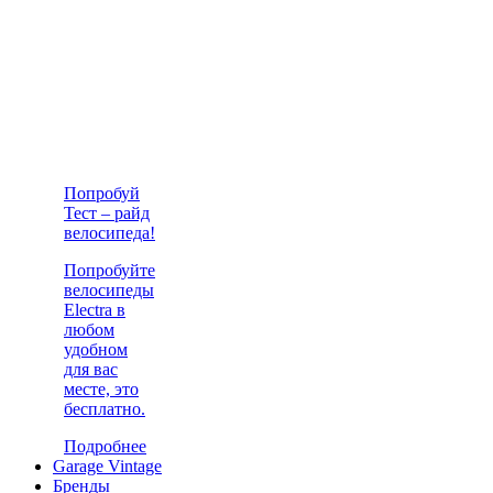
Попробуй
Тест – райд
велосипеда!
Попробуйте
велосипеды
Electra в
любом
удобном
для вас
месте, это
бесплатно.
Подробнее
Garage Vintage
Бренды