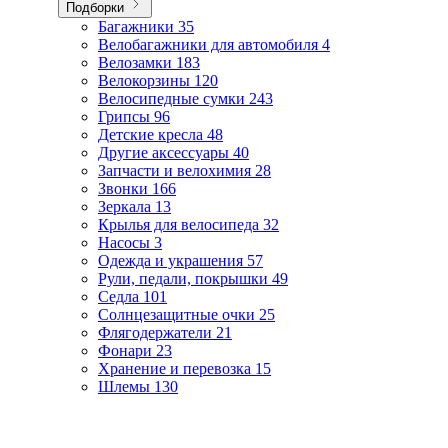
Подборки
Багажники
35
Велобагажники для автомобиля
4
Велозамки
183
Велокорзины
120
Велосипедные сумки
243
Грипсы
96
Детские кресла
48
Другие аксессуары
40
Запчасти и велохимия
28
Звонки
166
Зеркала
13
Крылья для велосипеда
32
Насосы
3
Одежда и украшения
57
Рули, педали, покрышки
49
Седла
101
Солнцезащитные очки
25
Флягодержатели
21
Фонари
23
Хранение и перевозка
15
Шлемы
130