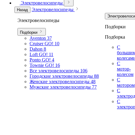
Электровелосипеды
Электровелосипеды
Назад
Электровелос
Электровелосипеды
Подборки
Подборки
Подборка
Aventon
37
Cruiser GO!
10
С
Dahon
8
больши
Loft GO!
11
колесам
Ponto GO!
4
С
Townie GO!
16
мотор-
Все электровелосипеды
106
колесом
Городские электровелосипеды
88
С
Женские электровелосипеды
48
мотором
Мужские электровелосипеды
77
С
электро
С
электро