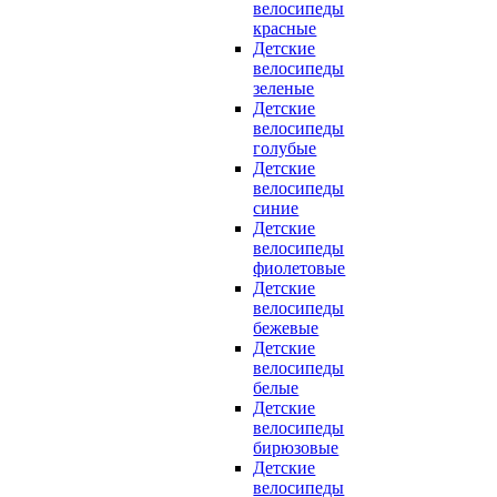
велосипеды
красные
Детские
велосипеды
зеленые
Детские
велосипеды
голубые
Детские
велосипеды
синие
Детские
велосипеды
фиолетовые
Детские
велосипеды
бежевые
Детские
велосипеды
белые
Детские
велосипеды
бирюзовые
Детские
велосипеды