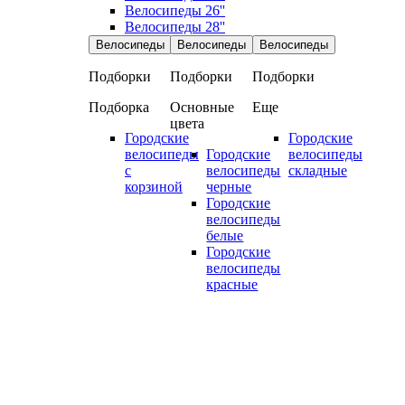
Велосипеды 26''
Велосипеды 28''
Велосипеды
Велосипеды
Велосипеды
Подборки
Подборки
Подборки
Подборка
Основные
Еще
цвета
Городские
Городские
велосипеды
Городские
велосипеды
с
велосипеды
складные
корзиной
черные
Городские
велосипеды
белые
Городские
велосипеды
красные