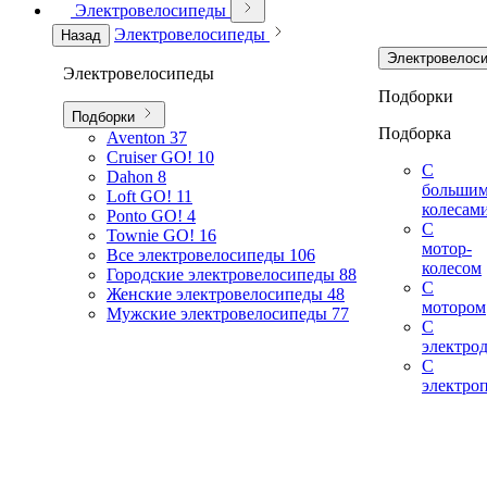
Электровелосипеды
Электровелосипеды
Назад
Электровелос
Электровелосипеды
Подборки
Подборки
Подборка
Aventon
37
Cruiser GO!
10
С
Dahon
8
больши
Loft GO!
11
колесам
Ponto GO!
4
С
Townie GO!
16
мотор-
Все электровелосипеды
106
колесом
Городские электровелосипеды
88
С
Женские электровелосипеды
48
мотором
Мужские электровелосипеды
77
С
электро
С
электро