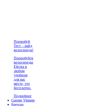
Попробуй
Тест – райд
велосипеда!
Попробуйте
велосипеды
Electra в
любом
удобном
для вас
месте, это
бесплатно.
Подробнее
Garage Vintage
Бренды