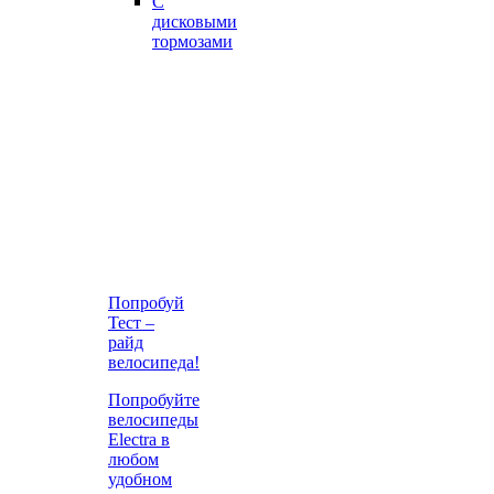
С
дисковыми
тормозами
Попробуй
Тест –
райд
велосипеда!
Попробуйте
велосипеды
Electra в
любом
удобном