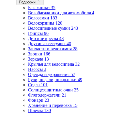
Подборки
Багажники
35
Велобагажники для автомобиля
4
Велозамки
183
Велокорзины
120
Велосипедные сумки
243
Грипсы
96
Детские кресла
48
Другие аксессуары
40
Запчасти и велохимия
28
Звонки
166
Зеркала
13
Крылья для велосипеда
32
Насосы
3
Одежда и украшения
57
Рули, педали, покрышки
49
Седла
101
Солнцезащитные очки
25
Флягодержатели
21
Фонари
23
Хранение и перевозка
15
Шлемы
130