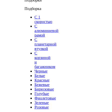
Подборки
Подборка
С 1
скоростью
С
алюминиевой
рамой
С
планетарной
втулкой
С
корзиной
и
багажником
Черные
Белые
Красные
Бежевые
Бирюзовые
Голубые
Фиолетовые
Зеленые
Розовые