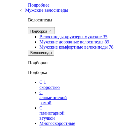
Подробнее
Мужские велосипеды
Велосипеды
Подборки
Велосипеды круизеры мужские
35
Мужские дорожные велосипеды
89
Мужские комфортные велосипеды
78
Велосипеды
Подборки
Подборка
С 1
скоростью
С
алюминиевой
рамой
С
планетарной
втулкой
Многоскоростные