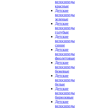
велосипеды
красные
Детские
велосипеды
зеленые
Детские
велосипеды
голубые
Детские
велосипеды
синие
Детские
велосипеды
фиолетовые
Детские
велосипеды
бежевые
Детские
велосипеды
белые
Детские
велосипеды
бирюзовые
Детские
велосипеды