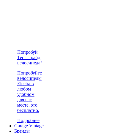
Попробуй
Тест – райд
велосипеда!
Попробуйте
велосипеды
Electra в
любом
удобном
для вас
месте, это
бесплатно.
Подробнее
Garage Vintage
Бренды