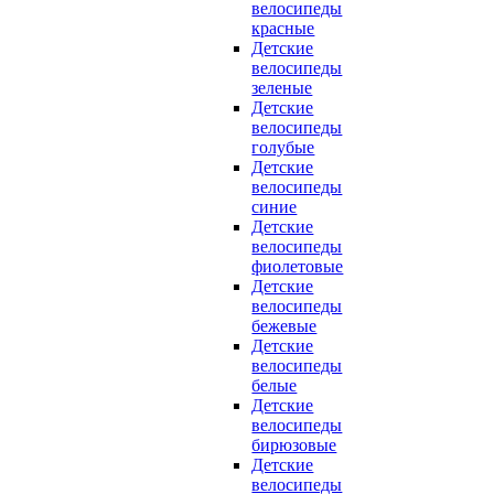
велосипеды
красные
Детские
велосипеды
зеленые
Детские
велосипеды
голубые
Детские
велосипеды
синие
Детские
велосипеды
фиолетовые
Детские
велосипеды
бежевые
Детские
велосипеды
белые
Детские
велосипеды
бирюзовые
Детские
велосипеды