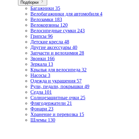
Подборки
Багажники
35
Велобагажники для автомобиля
4
Велозамки
183
Велокорзины
120
Велосипедные сумки
243
Грипсы
96
Детские кресла
48
Другие аксессуары
40
Запчасти и велохимия
28
Звонки
166
Зеркала
13
Крылья для велосипеда
32
Насосы
3
Одежда и украшения
57
Рули, педали, покрышки
49
Седла
101
Солнцезащитные очки
25
Флягодержатели
21
Фонари
23
Хранение и перевозка
15
Шлемы
130