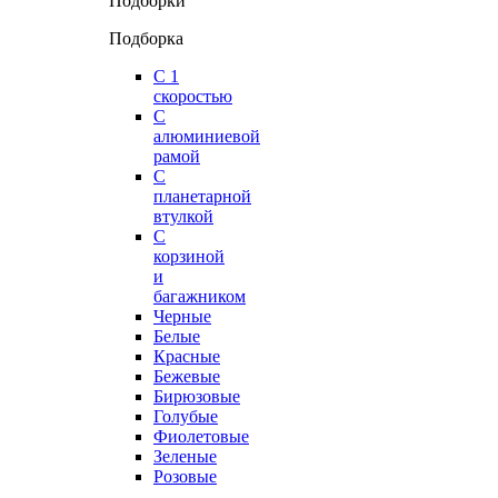
Подборки
Подборка
С 1
скоростью
С
алюминиевой
рамой
С
планетарной
втулкой
С
корзиной
и
багажником
Черные
Белые
Красные
Бежевые
Бирюзовые
Голубые
Фиолетовые
Зеленые
Розовые