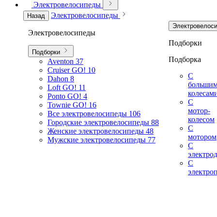
Электровелосипеды
Электровелосипеды
Назад
Электровелос
Электровелосипеды
Подборки
Подборки
Подборка
Aventon
37
Cruiser GO!
10
С
Dahon
8
больши
Loft GO!
11
колесам
Ponto GO!
4
С
Townie GO!
16
мотор-
Все электровелосипеды
106
колесом
Городские электровелосипеды
88
С
Женские электровелосипеды
48
мотором
Мужские электровелосипеды
77
С
электро
С
электро