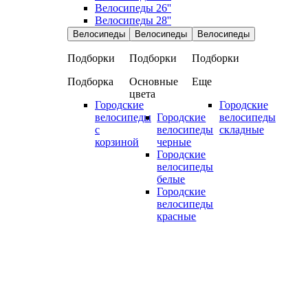
Велосипеды 26''
Велосипеды 28''
Велосипеды
Велосипеды
Велосипеды
Подборки
Подборки
Подборки
Подборка
Основные
Еще
цвета
Городские
Городские
велосипеды
Городские
велосипеды
с
велосипеды
складные
корзиной
черные
Городские
велосипеды
белые
Городские
велосипеды
красные