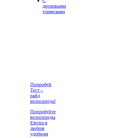
С
дисковыми
тормозами
Попробуй
Тест –
райд
велосипеда!
Попробуйте
велосипеды
Electra в
любом
удобном