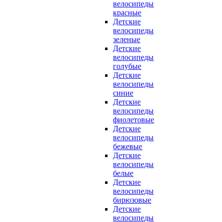
велосипеды
красные
Детские
велосипеды
зеленые
Детские
велосипеды
голубые
Детские
велосипеды
синие
Детские
велосипеды
фиолетовые
Детские
велосипеды
бежевые
Детские
велосипеды
белые
Детские
велосипеды
бирюзовые
Детские
велосипеды