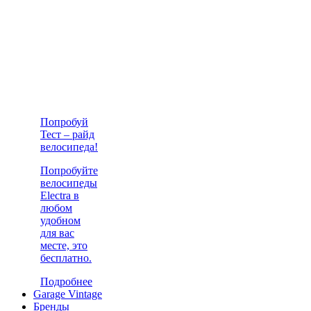
Попробуй
Тест – райд
велосипеда!
Попробуйте
велосипеды
Electra в
любом
удобном
для вас
месте, это
бесплатно.
Подробнее
Garage Vintage
Бренды