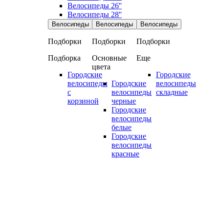
Велосипеды 26''
Велосипеды 28''
Велосипеды
Велосипеды
Велосипеды
Подборки
Подборки
Подборки
Подборка
Основные
Еще
цвета
Городские
Городские
велосипеды
Городские
велосипеды
с
велосипеды
складные
корзиной
черные
Городские
велосипеды
белые
Городские
велосипеды
красные