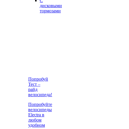
С
дисковыми
тормозами
Попробуй
Тест –
райд
велосипеда!
Попробуйте
велосипеды
Electra в
любом
удобном