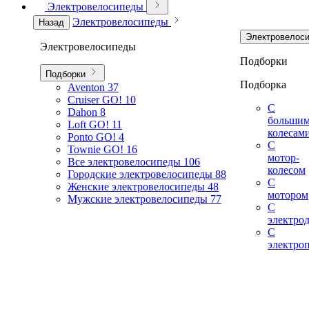
Электровелосипеды
Электровелосипеды
Назад
Электровелос
Электровелосипеды
Подборки
Подборки
Подборка
Aventon
37
Cruiser GO!
10
С
Dahon
8
больши
Loft GO!
11
колесам
Ponto GO!
4
С
Townie GO!
16
мотор-
Все электровелосипеды
106
колесом
Городские электровелосипеды
88
С
Женские электровелосипеды
48
мотором
Мужские электровелосипеды
77
С
электро
С
электро