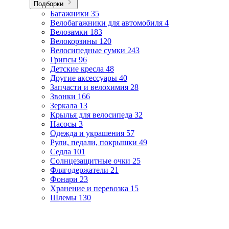
Подборки
Багажники
35
Велобагажники для автомобиля
4
Велозамки
183
Велокорзины
120
Велосипедные сумки
243
Грипсы
96
Детские кресла
48
Другие аксессуары
40
Запчасти и велохимия
28
Звонки
166
Зеркала
13
Крылья для велосипеда
32
Насосы
3
Одежда и украшения
57
Рули, педали, покрышки
49
Седла
101
Солнцезащитные очки
25
Флягодержатели
21
Фонари
23
Хранение и перевозка
15
Шлемы
130