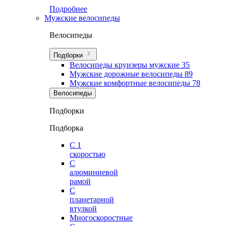
Подробнее
Мужские велосипеды
Велосипеды
Подборки
Велосипеды круизеры мужские
35
Мужские дорожные велосипеды
89
Мужские комфортные велосипеды
78
Велосипеды
Подборки
Подборка
С 1
скоростью
С
алюминиевой
рамой
С
планетарной
втулкой
Многоскоростные