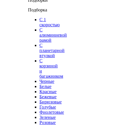
Подборки
Подборка
С 1
скоростью
С
алюминиевой
рамой
С
планетарной
втулкой
С
корзиной
и
багажником
Черные
Белые
Красные
Бежевые
Бирюзовые
Голубые
Фиолетовые
Зеленые
Розовые