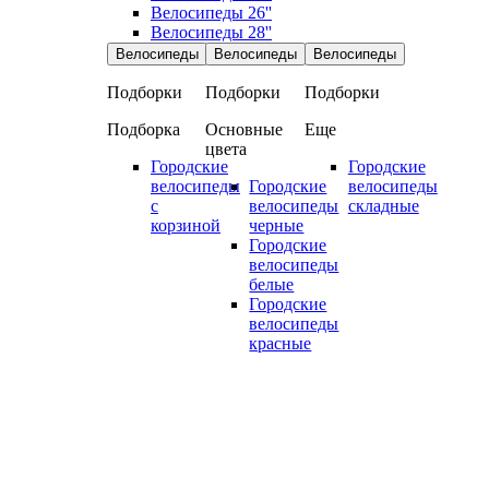
Велосипеды 26''
Велосипеды 28''
Велосипеды
Велосипеды
Велосипеды
Подборки
Подборки
Подборки
Подборка
Основные
Еще
цвета
Городские
Городские
велосипеды
Городские
велосипеды
с
велосипеды
складные
корзиной
черные
Городские
велосипеды
белые
Городские
велосипеды
красные