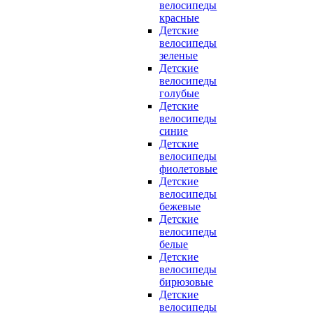
велосипеды
красные
Детские
велосипеды
зеленые
Детские
велосипеды
голубые
Детские
велосипеды
синие
Детские
велосипеды
фиолетовые
Детские
велосипеды
бежевые
Детские
велосипеды
белые
Детские
велосипеды
бирюзовые
Детские
велосипеды