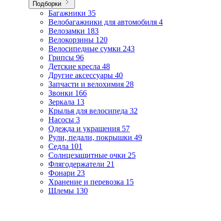
Подборки
Багажники
35
Велобагажники для автомобиля
4
Велозамки
183
Велокорзины
120
Велосипедные сумки
243
Грипсы
96
Детские кресла
48
Другие аксессуары
40
Запчасти и велохимия
28
Звонки
166
Зеркала
13
Крылья для велосипеда
32
Насосы
3
Одежда и украшения
57
Рули, педали, покрышки
49
Седла
101
Солнцезащитные очки
25
Флягодержатели
21
Фонари
23
Хранение и перевозка
15
Шлемы
130