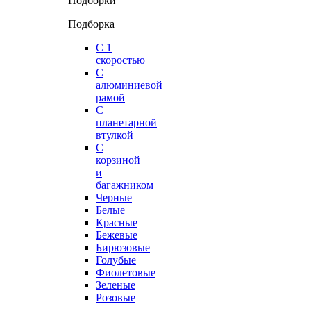
Подборки
Подборка
С 1
скоростью
С
алюминиевой
рамой
С
планетарной
втулкой
С
корзиной
и
багажником
Черные
Белые
Красные
Бежевые
Бирюзовые
Голубые
Фиолетовые
Зеленые
Розовые