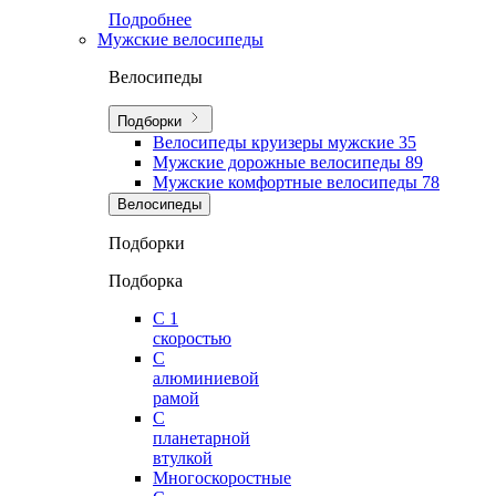
Подробнее
Мужские велосипеды
Велосипеды
Подборки
Велосипеды круизеры мужские
35
Мужские дорожные велосипеды
89
Мужские комфортные велосипеды
78
Велосипеды
Подборки
Подборка
С 1
скоростью
С
алюминиевой
рамой
С
планетарной
втулкой
Многоскоростные