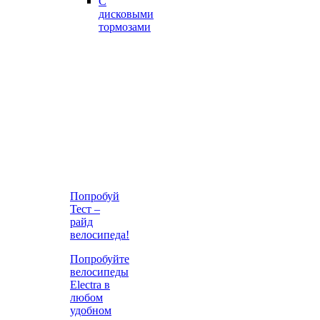
С
дисковыми
тормозами
Попробуй
Тест –
райд
велосипеда!
Попробуйте
велосипеды
Electra в
любом
удобном