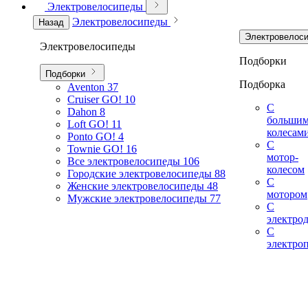
Электровелосипеды
Электровелосипеды
Назад
Электровелос
Электровелосипеды
Подборки
Подборки
Подборка
Aventon
37
Cruiser GO!
10
С
Dahon
8
больши
Loft GO!
11
колесам
Ponto GO!
4
С
Townie GO!
16
мотор-
Все электровелосипеды
106
колесом
Городские электровелосипеды
88
С
Женские электровелосипеды
48
мотором
Мужские электровелосипеды
77
С
электро
С
электро