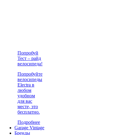
Попробуй
Тест – райд
велосипеда!
Попробуйте
велосипеды
Electra в
любом
удобном
для вас
месте, это
бесплатно.
Подробнее
Garage Vintage
Бренды