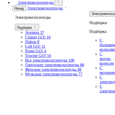
Электровелосипеды
Электровелосипеды
Назад
Электровелос
Электровелосипеды
Подборки
Подборки
Подборка
Aventon
37
Cruiser GO!
10
С
Dahon
8
больши
Loft GO!
11
колесам
Ponto GO!
4
С
Townie GO!
16
мотор-
Все электровелосипеды
106
колесом
Городские электровелосипеды
88
С
Женские электровелосипеды
48
мотором
Мужские электровелосипеды
77
С
электро
С
электро