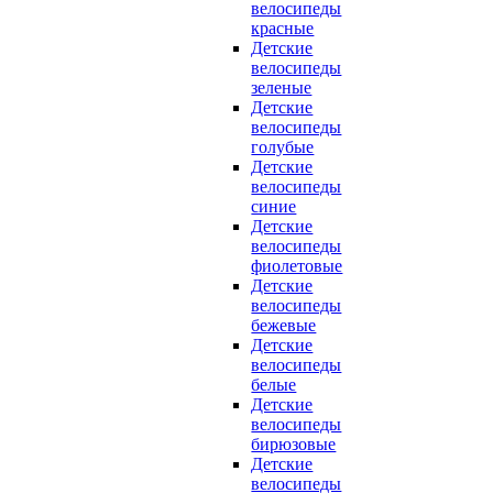
велосипеды
красные
Детские
велосипеды
зеленые
Детские
велосипеды
голубые
Детские
велосипеды
синие
Детские
велосипеды
фиолетовые
Детские
велосипеды
бежевые
Детские
велосипеды
белые
Детские
велосипеды
бирюзовые
Детские
велосипеды