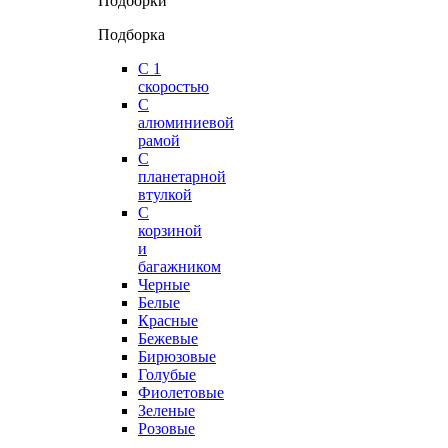
Подборки
Подборка
С 1
скоростью
С
алюминиевой
рамой
С
планетарной
втулкой
С
корзиной
и
багажником
Черные
Белые
Красные
Бежевые
Бирюзовые
Голубые
Фиолетовые
Зеленые
Розовые