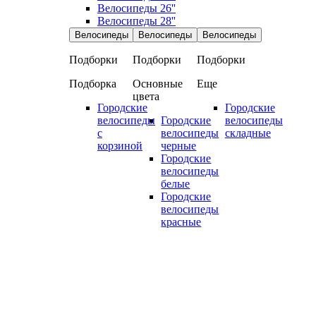
Велосипеды 26''
Велосипеды 28''
Велосипеды
Велосипеды
Велосипеды
Подборки
Подборки
Подборки
Подборка
Основные
Еще
цвета
Городские
Городские
велосипеды
Городские
велосипеды
с
велосипеды
складные
корзиной
черные
Городские
велосипеды
белые
Городские
велосипеды
красные