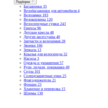
Подборки
Багажники
35
Велобагажники для автомобиля
4
Велозамки
183
Велокорзины
120
Велосипедные сумки
243
Грипсы
96
Детские кресла
48
Другие аксессуары
40
Запчасти и велохимия
28
Звонки
166
Зеркала
13
Крылья для велосипеда
32
Насосы
3
Одежда и украшения
57
Рули, педали, покрышки
49
Седла
101
Солнцезащитные очки
25
Флягодержатели
21
Фонари
23
Хранение и перевозка
15
Шлемы
130