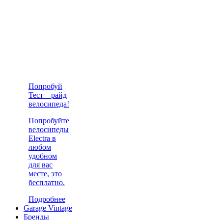
Попробуй
Тест – райд
велосипеда!
Попробуйте
велосипеды
Electra в
любом
удобном
для вас
месте, это
бесплатно.
Подробнее
Garage Vintage
Бренды