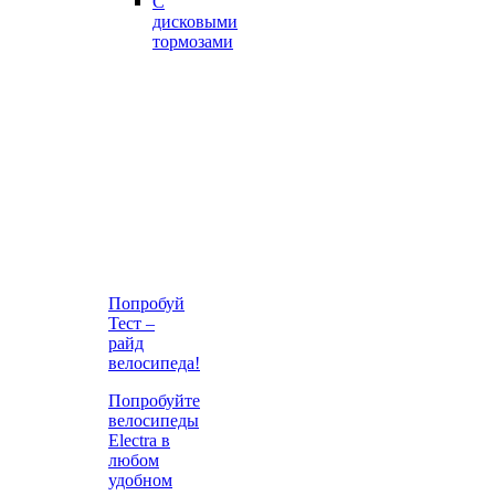
С
дисковыми
тормозами
Попробуй
Тест –
райд
велосипеда!
Попробуйте
велосипеды
Electra в
любом
удобном