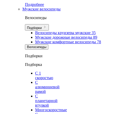
Подробнее
Мужские велосипеды
Велосипеды
Подборки
Велосипеды круизеры мужские
35
Мужские дорожные велосипеды
89
Мужские комфортные велосипеды
78
Велосипеды
Подборки
Подборка
С 1
скоростью
С
алюминиевой
рамой
С
планетарной
втулкой
Многоскоростные