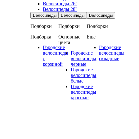
Велосипеды 26''
Велосипеды 28''
Велосипеды
Велосипеды
Велосипеды
Подборки
Подборки
Подборки
Подборка
Основные
Еще
цвета
Городские
Городские
велосипеды
Городские
велосипеды
с
велосипеды
складные
корзиной
черные
Городские
велосипеды
белые
Городские
велосипеды
красные