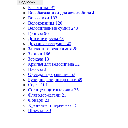
Подборки
Багажники
35
Велобагажники для автомобиля
4
Велозамки
183
Велокорзины
120
Велосипедные сумки
243
Грипсы
96
Детские кресла
48
Другие аксессуары
40
Запчасти и велохимия
28
Звонки
166
Зеркала
13
Крылья для велосипеда
32
Насосы
3
Одежда и украшения
57
Рули, педали, покрышки
49
Седла
101
Солнцезащитные очки
25
Флягодержатели
21
Фонари
23
Хранение и перевозка
15
Шлемы
130