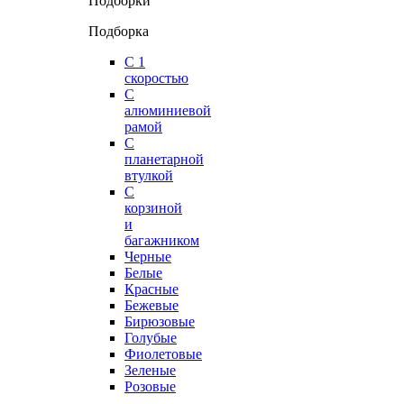
Подборки
Подборка
С 1
скоростью
С
алюминиевой
рамой
С
планетарной
втулкой
С
корзиной
и
багажником
Черные
Белые
Красные
Бежевые
Бирюзовые
Голубые
Фиолетовые
Зеленые
Розовые