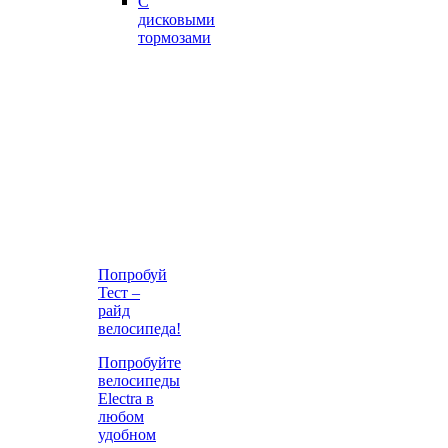
С
дисковыми
тормозами
Попробуй
Тест –
райд
велосипеда!
Попробуйте
велосипеды
Electra в
любом
удобном