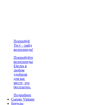
Попробуй
Тест – райд
велосипеда!
Попробуйте
велосипеды
Electra в
любом
удобном
для вас
месте, это
бесплатно.
Подробнее
Garage Vintage
Бренды