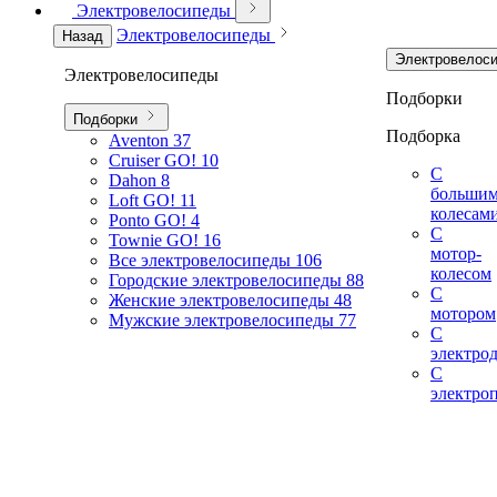
Электровелосипеды
Электровелосипеды
Назад
Электровелос
Электровелосипеды
Подборки
Подборки
Подборка
Aventon
37
Cruiser GO!
10
С
Dahon
8
больши
Loft GO!
11
колесам
Ponto GO!
4
С
Townie GO!
16
мотор-
Все электровелосипеды
106
колесом
Городские электровелосипеды
88
С
Женские электровелосипеды
48
мотором
Мужские электровелосипеды
77
С
электро
С
электро