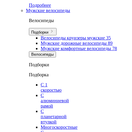
Подробнее
Мужские велосипеды
Велосипеды
Подборки
Велосипеды круизеры мужские
35
Мужские дорожные велосипеды
89
Мужские комфортные велосипеды
78
Велосипеды
Подборки
Подборка
С 1
скоростью
С
алюминиевой
рамой
С
планетарной
втулкой
Многоскоростные