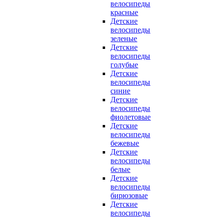
велосипеды
красные
Детские
велосипеды
зеленые
Детские
велосипеды
голубые
Детские
велосипеды
синие
Детские
велосипеды
фиолетовые
Детские
велосипеды
бежевые
Детские
велосипеды
белые
Детские
велосипеды
бирюзовые
Детские
велосипеды