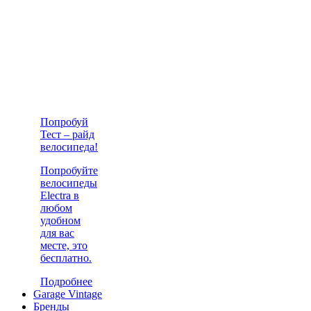
Попробуй
Тест – райд
велосипеда!
Попробуйте
велосипеды
Electra в
любом
удобном
для вас
месте, это
бесплатно.
Подробнее
Garage Vintage
Бренды