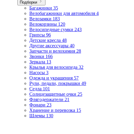
Подборки
Багажники
35
Велобагажники для автомобиля
4
Велозамки
183
Велокорзины
120
Велосипедные сумки
243
Грипсы
96
Детские кресла
48
Другие аксессуары
40
Запчасти и велохимия
28
Звонки
166
Зеркала
13
Крылья для велосипеда
32
Насосы
3
Одежда и украшения
57
Рули, педали, покрышки
49
Седла
101
Солнцезащитные очки
25
Флягодержатели
21
Фонари
23
Хранение и перевозка
15
Шлемы
130