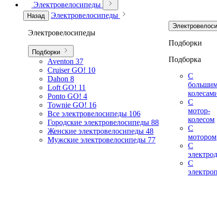
Электровелосипеды
Электровелосипеды
Назад
Электровелос
Электровелосипеды
Подборки
Подборки
Подборка
Aventon
37
Cruiser GO!
10
С
Dahon
8
больши
Loft GO!
11
колесам
Ponto GO!
4
С
Townie GO!
16
мотор-
Все электровелосипеды
106
колесом
Городские электровелосипеды
88
С
Женские электровелосипеды
48
мотором
Мужские электровелосипеды
77
С
электро
С
электро