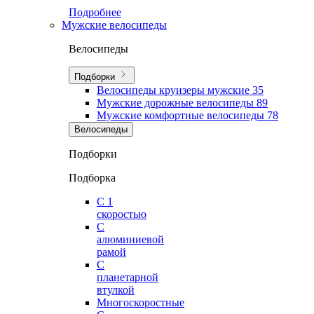
Подробнее
Мужские велосипеды
Велосипеды
Подборки
Велосипеды круизеры мужские
35
Мужские дорожные велосипеды
89
Мужские комфортные велосипеды
78
Велосипеды
Подборки
Подборка
С 1
скоростью
С
алюминиевой
рамой
С
планетарной
втулкой
Многоскоростные