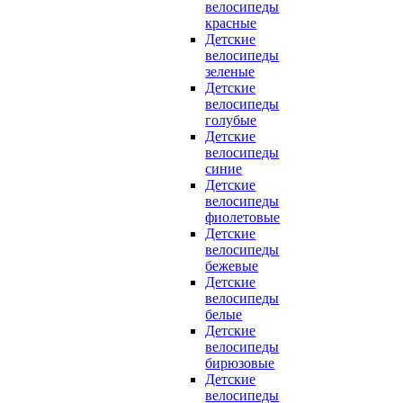
велосипеды
красные
Детские
велосипеды
зеленые
Детские
велосипеды
голубые
Детские
велосипеды
синие
Детские
велосипеды
фиолетовые
Детские
велосипеды
бежевые
Детские
велосипеды
белые
Детские
велосипеды
бирюзовые
Детские
велосипеды