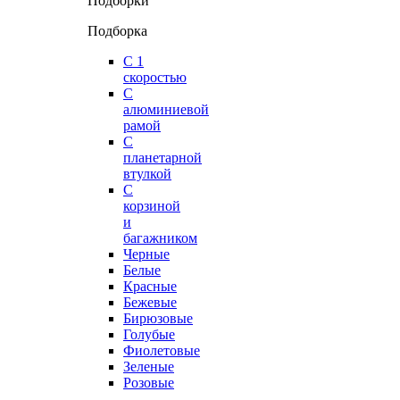
Подборки
Подборка
С 1
скоростью
С
алюминиевой
рамой
С
планетарной
втулкой
С
корзиной
и
багажником
Черные
Белые
Красные
Бежевые
Бирюзовые
Голубые
Фиолетовые
Зеленые
Розовые