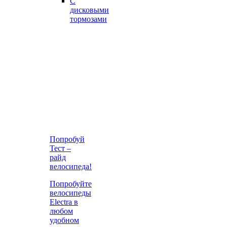
С
дисковыми
тормозами
Попробуй
Тест –
райд
велосипеда!
Попробуйте
велосипеды
Electra в
любом
удобном