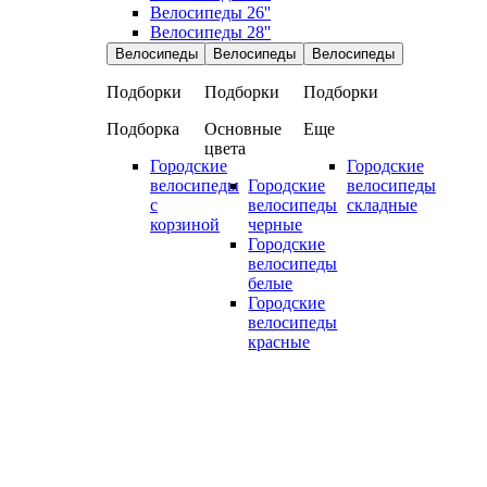
Велосипеды 26''
Велосипеды 28''
Велосипеды
Велосипеды
Велосипеды
Подборки
Подборки
Подборки
Подборка
Основные
Еще
цвета
Городские
Городские
велосипеды
Городские
велосипеды
с
велосипеды
складные
корзиной
черные
Городские
велосипеды
белые
Городские
велосипеды
красные