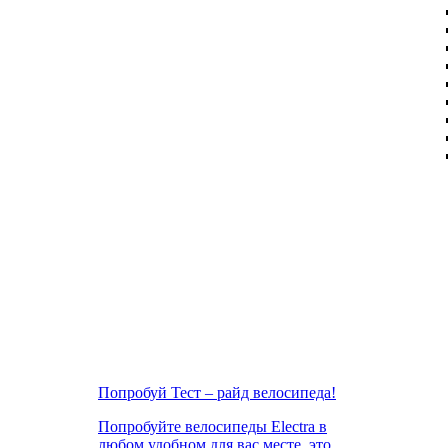
Попробуй Тест – райд велосипеда!
Попробуйте велосипеды Electra в
любом удобном для вас месте, это