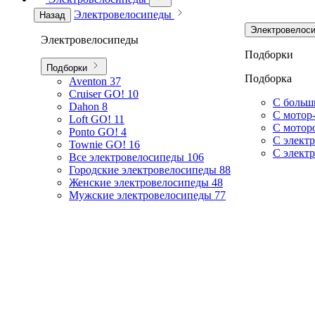
Электровелосипеды
Назад
Электровелос
Электровелосипеды
Подборки
Подборки
Подборка
Aventon
37
Cruiser GO!
10
С больш
Dahon
8
С мотор
Loft GO!
11
С мотор
Ponto GO!
4
С элект
Townie GO!
16
С элект
Все электровелосипеды
106
Городские электровелосипеды
88
Женские электровелосипеды
48
Мужские электровелосипеды
77