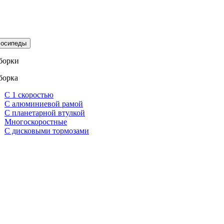
осипеды
борки
борка
С 1 скоростью
С алюминиевой рамой
С планетарной втулкой
Многоскоростные
С дисковыми тормозами