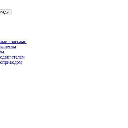
ипеды
ими колесами
-колесом
ом
родвигателем
роприводом