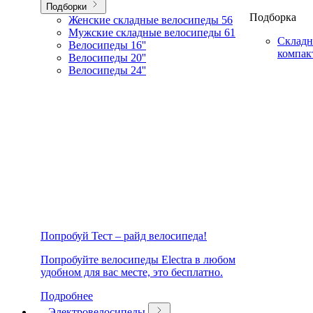
Подборки
Подборка
Женские складные велосипеды
56
Мужские складные велосипеды
61
Складн
Велосипеды 16''
компак
Велосипеды 20''
Велосипеды 24''
Попробуй Тест – райд велосипеда!
Попробуйте велосипеды Electra в любом
удобном для вас месте, это бесплатно.
Подробнее
Электровелосипеды