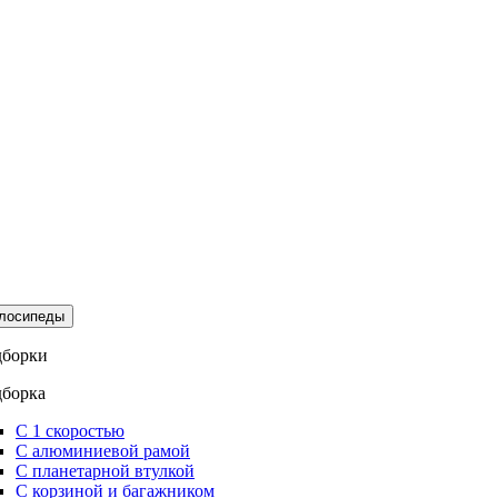
лосипеды
борки
борка
С 1 скоростью
С алюминиевой рамой
С планетарной втулкой
С корзиной и багажником