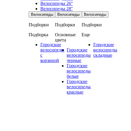
Велосипеды 26''
Велосипеды 28''
Велосипеды
Велосипеды
Велосипеды
Подборки
Подборки
Подборки
Подборка
Основные
Еще
цвета
Городские
Городские
велосипеды
Городские
велосипеды
с
велосипеды
складные
корзиной
черные
Городские
велосипеды
белые
Городские
велосипеды
красные