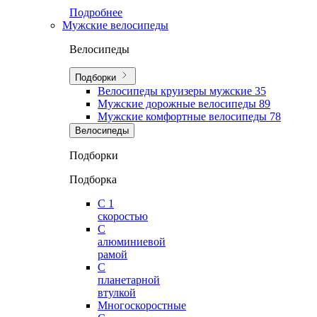
Подробнее
Мужские велосипеды
Велосипеды
Подборки
Велосипеды круизеры мужские
35
Мужские дорожные велосипеды
89
Мужские комфортные велосипеды
78
Велосипеды
Подборки
Подборка
С 1
скоростью
С
алюминиевой
рамой
С
планетарной
втулкой
Многоскоростные