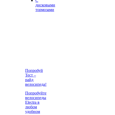
С
дисковыми
тормозами
Попробуй
Тест –
райд
велосипеда!
Попробуйте
велосипеды
Electra в
любом
удобном