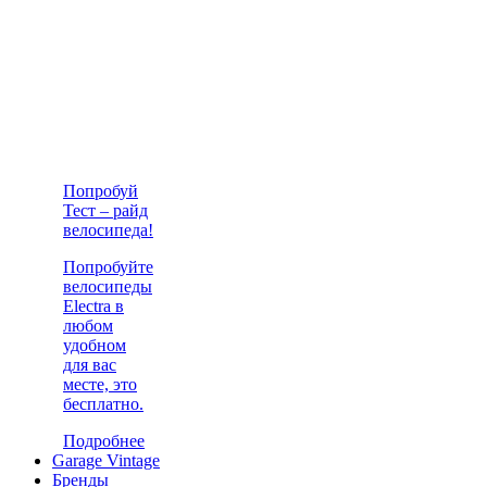
Попробуй
Тест – райд
велосипеда!
Попробуйте
велосипеды
Electra в
любом
удобном
для вас
месте, это
бесплатно.
Подробнее
Garage Vintage
Бренды