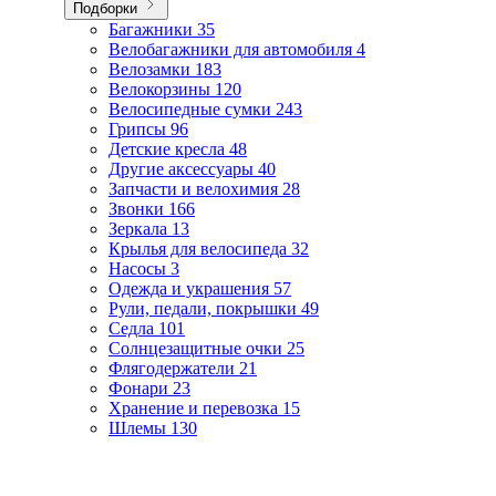
Подборки
Багажники
35
Велобагажники для автомобиля
4
Велозамки
183
Велокорзины
120
Велосипедные сумки
243
Грипсы
96
Детские кресла
48
Другие аксессуары
40
Запчасти и велохимия
28
Звонки
166
Зеркала
13
Крылья для велосипеда
32
Насосы
3
Одежда и украшения
57
Рули, педали, покрышки
49
Седла
101
Солнцезащитные очки
25
Флягодержатели
21
Фонари
23
Хранение и перевозка
15
Шлемы
130