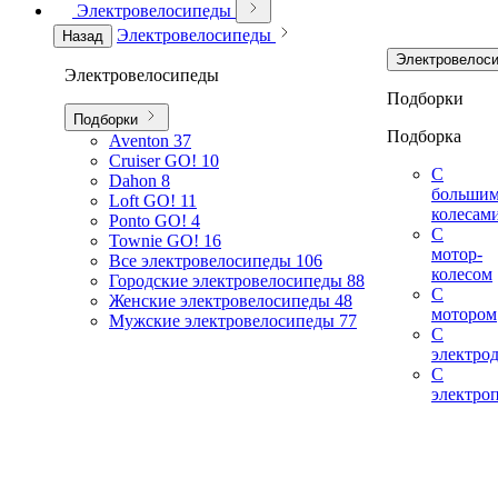
Электровелосипеды
Электровелосипеды
Назад
Электровелос
Электровелосипеды
Подборки
Подборки
Подборка
Aventon
37
Cruiser GO!
10
С
Dahon
8
больши
Loft GO!
11
колесам
Ponto GO!
4
С
Townie GO!
16
мотор-
Все электровелосипеды
106
колесом
Городские электровелосипеды
88
С
Женские электровелосипеды
48
мотором
Мужские электровелосипеды
77
С
электро
С
электро