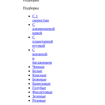
Подборки
Подборка
С 1
скоростью
С
алюминиевой
рамой
С
планетарной
втулкой
С
корзиной
и
багажником
Черные
Белые
Красные
Бежевые
Бирюзовые
Голубые
Фиолетовые
Зеленые
Розовые