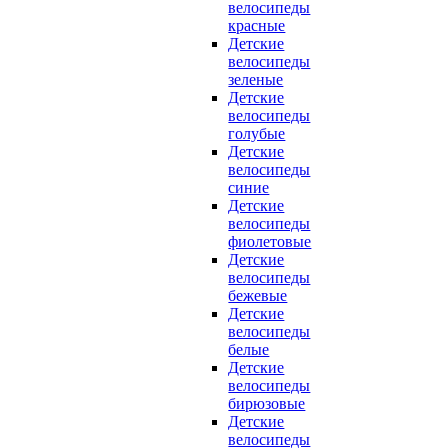
велосипеды
красные
Детские
велосипеды
зеленые
Детские
велосипеды
голубые
Детские
велосипеды
синие
Детские
велосипеды
фиолетовые
Детские
велосипеды
бежевые
Детские
велосипеды
белые
Детские
велосипеды
бирюзовые
Детские
велосипеды