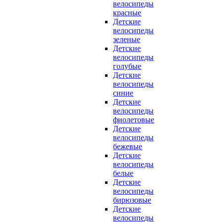
велосипеды
красные
Детские
велосипеды
зеленые
Детские
велосипеды
голубые
Детские
велосипеды
синие
Детские
велосипеды
фиолетовые
Детские
велосипеды
бежевые
Детские
велосипеды
белые
Детские
велосипеды
бирюзовые
Детские
велосипеды