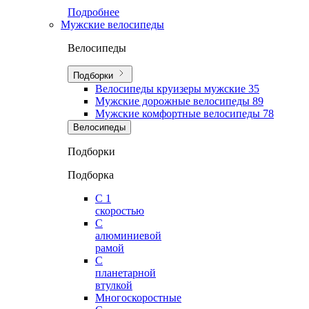
Подробнее
Мужские велосипеды
Велосипеды
Подборки
Велосипеды круизеры мужские
35
Мужские дорожные велосипеды
89
Мужские комфортные велосипеды
78
Велосипеды
Подборки
Подборка
С 1
скоростью
С
алюминиевой
рамой
С
планетарной
втулкой
Многоскоростные