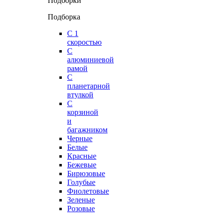
Подборки
Подборка
С 1
скоростью
С
алюминиевой
рамой
С
планетарной
втулкой
С
корзиной
и
багажником
Черные
Белые
Красные
Бежевые
Бирюзовые
Голубые
Фиолетовые
Зеленые
Розовые