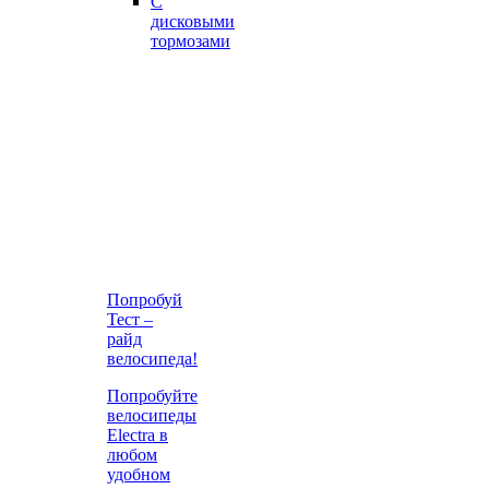
С
дисковыми
тормозами
Попробуй
Тест –
райд
велосипеда!
Попробуйте
велосипеды
Electra в
любом
удобном