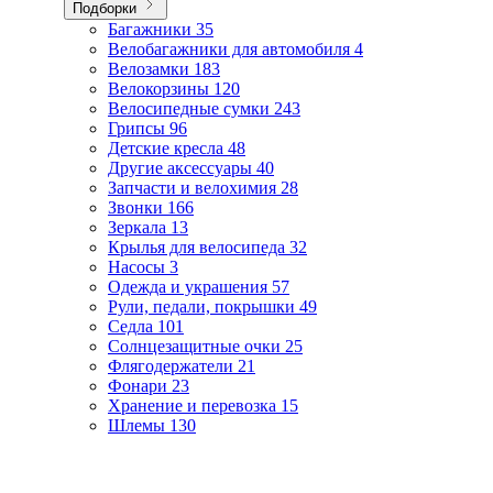
Подборки
Багажники
35
Велобагажники для автомобиля
4
Велозамки
183
Велокорзины
120
Велосипедные сумки
243
Грипсы
96
Детские кресла
48
Другие аксессуары
40
Запчасти и велохимия
28
Звонки
166
Зеркала
13
Крылья для велосипеда
32
Насосы
3
Одежда и украшения
57
Рули, педали, покрышки
49
Седла
101
Солнцезащитные очки
25
Флягодержатели
21
Фонари
23
Хранение и перевозка
15
Шлемы
130