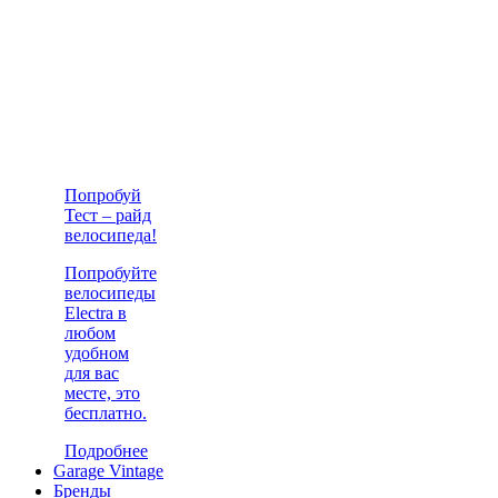
Попробуй
Тест – райд
велосипеда!
Попробуйте
велосипеды
Electra в
любом
удобном
для вас
месте, это
бесплатно.
Подробнее
Garage Vintage
Бренды