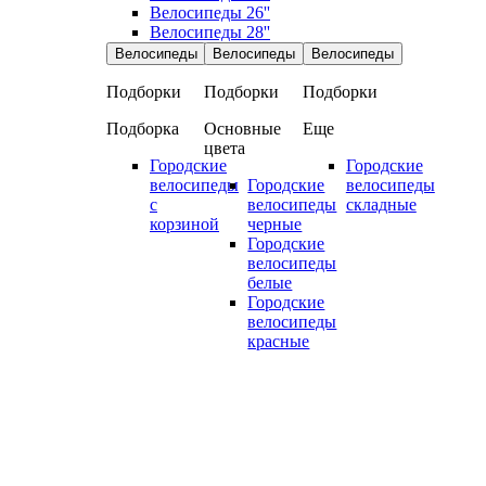
Велосипеды 26''
Велосипеды 28''
Велосипеды
Велосипеды
Велосипеды
Подборки
Подборки
Подборки
Подборка
Основные
Еще
цвета
Городские
Городские
велосипеды
Городские
велосипеды
с
велосипеды
складные
корзиной
черные
Городские
велосипеды
белые
Городские
велосипеды
красные