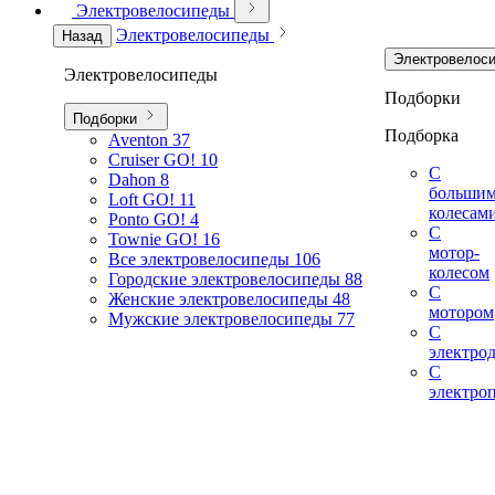
Электровелосипеды
Электровелосипеды
Назад
Электровелос
Электровелосипеды
Подборки
Подборки
Подборка
Aventon
37
Cruiser GO!
10
С
Dahon
8
больши
Loft GO!
11
колесам
Ponto GO!
4
С
Townie GO!
16
мотор-
Все электровелосипеды
106
колесом
Городские электровелосипеды
88
С
Женские электровелосипеды
48
мотором
Мужские электровелосипеды
77
С
электро
С
электро