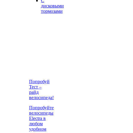
С
дисковыми
тормозами
Попробуй
Тест –
райд
велосипеда!
Попробуйте
велосипеды
Electra в
любом
удобном