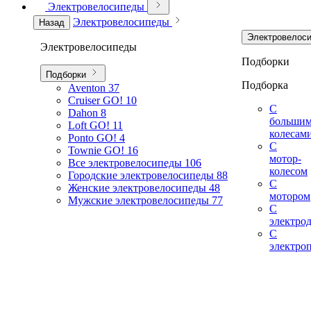
Электровелосипеды
Электровелосипеды
Назад
Электровелос
Электровелосипеды
Подборки
Подборки
Подборка
Aventon
37
Cruiser GO!
10
С
Dahon
8
больши
Loft GO!
11
колесам
Ponto GO!
4
С
Townie GO!
16
мотор-
Все электровелосипеды
106
колесом
Городские электровелосипеды
88
С
Женские электровелосипеды
48
мотором
Мужские электровелосипеды
77
С
электро
С
электро