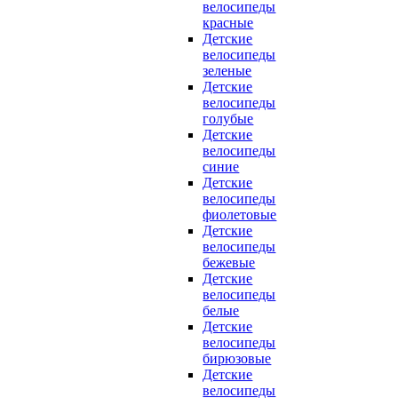
велосипеды
красные
Детские
велосипеды
зеленые
Детские
велосипеды
голубые
Детские
велосипеды
синие
Детские
велосипеды
фиолетовые
Детские
велосипеды
бежевые
Детские
велосипеды
белые
Детские
велосипеды
бирюзовые
Детские
велосипеды