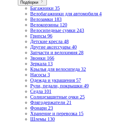
Подборки
Багажники
35
Велобагажники для автомобиля
4
Велозамки
183
Велокорзины
120
Велосипедные сумки
243
Грипсы
96
Детские кресла
48
Другие аксессуары
40
Запчасти и велохимия
28
Звонки
166
Зеркала
13
Крылья для велосипеда
32
Насосы
3
Одежда и украшения
57
Рули, педали, покрышки
49
Седла
101
Солнцезащитные очки
25
Флягодержатели
21
Фонари
23
Хранение и перевозка
15
Шлемы
130