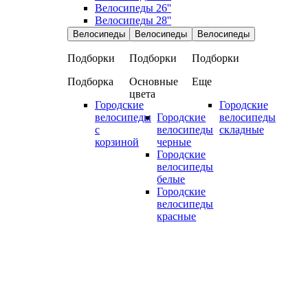
Велосипеды 26''
Велосипеды 28''
Велосипеды
Велосипеды
Велосипеды
Подборки
Подборки
Подборки
Подборка
Основные
Еще
цвета
Городские
Городские
велосипеды
Городские
велосипеды
с
велосипеды
складные
корзиной
черные
Городские
велосипеды
белые
Городские
велосипеды
красные