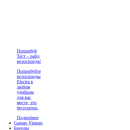
Попробуй
Тест – райд
велосипеда!
Попробуйте
велосипеды
Electra в
любом
удобном
для вас
месте, это
бесплатно.
Подробнее
Garage Vintage
Бренды