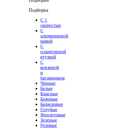
Подборки
Подборка
С 1
скоростью
С
алюминиевой
рамой
С
планетарной
втулкой
С
корзиной
и
багажником
Черные
Белые
Красные
Бежевые
Бирюзовые
Голубые
Фиолетовые
Зеленые
Розовые