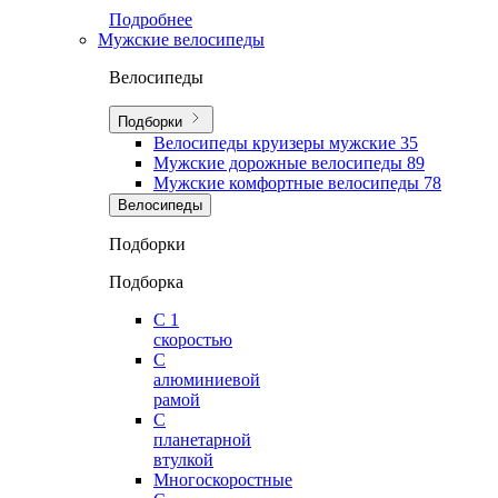
Подробнее
Мужские велосипеды
Велосипеды
Подборки
Велосипеды круизеры мужские
35
Мужские дорожные велосипеды
89
Мужские комфортные велосипеды
78
Велосипеды
Подборки
Подборка
С 1
скоростью
С
алюминиевой
рамой
С
планетарной
втулкой
Многоскоростные