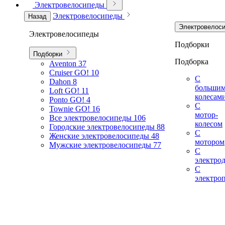
Электровелосипеды
Электровелосипеды
Назад
Электровелос
Электровелосипеды
Подборки
Подборки
Подборка
Aventon
37
Cruiser GO!
10
С
Dahon
8
больши
Loft GO!
11
колесам
Ponto GO!
4
С
Townie GO!
16
мотор-
Все электровелосипеды
106
колесом
Городские электровелосипеды
88
С
Женские электровелосипеды
48
мотором
Мужские электровелосипеды
77
С
электро
С
электро