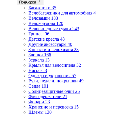
Подборки
Багажники
35
Велобагажники для автомобиля
4
Велозамки
183
Велокорзины
120
Велосипедные сумки
243
Грипсы
96
Детские кресла
48
Другие аксессуары
40
Запчасти и велохимия
28
Звонки
166
Зеркала
13
Крылья для велосипеда
32
Насосы
3
Одежда и украшения
57
Рули, педали, покрышки
49
Седла
101
Солнцезащитные очки
25
Флягодержатели
21
Фонари
23
Хранение и перевозка
15
Шлемы
130