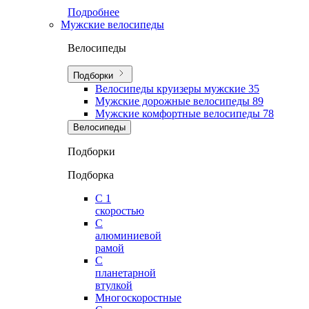
Подробнее
Мужские велосипеды
Велосипеды
Подборки
Велосипеды круизеры мужские
35
Мужские дорожные велосипеды
89
Мужские комфортные велосипеды
78
Велосипеды
Подборки
Подборка
С 1
скоростью
С
алюминиевой
рамой
С
планетарной
втулкой
Многоскоростные