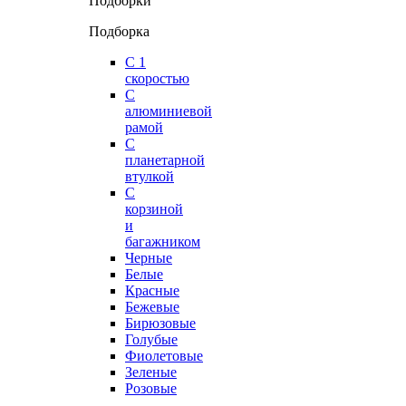
Подборки
Подборка
С 1
скоростью
С
алюминиевой
рамой
С
планетарной
втулкой
С
корзиной
и
багажником
Черные
Белые
Красные
Бежевые
Бирюзовые
Голубые
Фиолетовые
Зеленые
Розовые