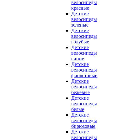
велосипеды
красные
Детские
велосипеды
зеленые
Детские
велосипеды
голубые
Детские
велосипеды
синие
Детские
велосипеды
фиолетовые
Детские
велосипеды
бежевые
Детские
велосипеды
белые
Детские
велосипеды
бирюзовые
Детские
велосипеды