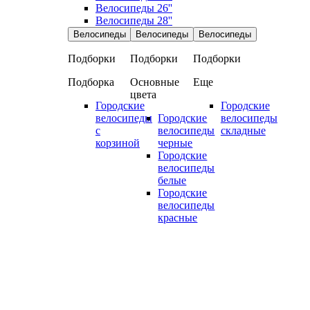
Велосипеды 26''
Велосипеды 28''
Велосипеды
Велосипеды
Велосипеды
Подборки
Подборки
Подборки
Подборка
Основные
Еще
цвета
Городские
Городские
велосипеды
Городские
велосипеды
с
велосипеды
складные
корзиной
черные
Городские
велосипеды
белые
Городские
велосипеды
красные