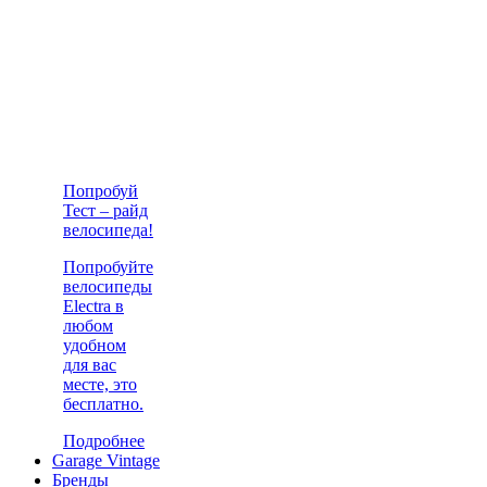
Попробуй
Тест – райд
велосипеда!
Попробуйте
велосипеды
Electra в
любом
удобном
для вас
месте, это
бесплатно.
Подробнее
Garage Vintage
Бренды