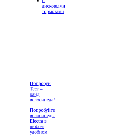
С
дисковыми
тормозами
Попробуй
Тест –
райд
велосипеда!
Попробуйте
велосипеды
Electra в
любом
удобном