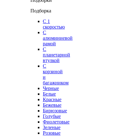
Подборки
Подборка
С 1
скоростью
С
алюминиевой
рамой
С
планетарной
втулкой
С
корзиной
и
багажником
Черные
Белые
Красные
Бежевые
Бирюзовые
Голубые
Фиолетовые
Зеленые
Розовые