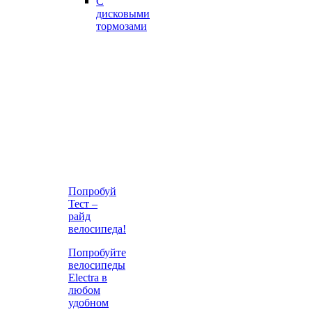
С
дисковыми
тормозами
Попробуй
Тест –
райд
велосипеда!
Попробуйте
велосипеды
Electra в
любом
удобном