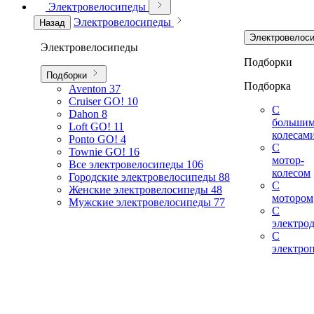
Электровелосипеды
Электровелосипеды
Назад
Электровелос
Электровелосипеды
Подборки
Подборки
Подборка
Aventon
37
Cruiser GO!
10
С
Dahon
8
больши
Loft GO!
11
колесам
Ponto GO!
4
С
Townie GO!
16
мотор-
Все электровелосипеды
106
колесом
Городские электровелосипеды
88
С
Женские электровелосипеды
48
мотором
Мужские электровелосипеды
77
С
электро
С
электро