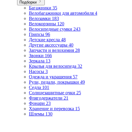
Подборки
Багажники
35
Велобагажники для автомобиля
4
Велозамки
183
Велокорзины
120
Велосипедные сумки
243
Грипсы
96
Детские кресла
48
Другие аксессуары
40
Запчасти и велохимия
28
Звонки
166
Зеркала
13
Крылья для велосипеда
32
Насосы
3
Одежда и украшения
57
Рули, педали, покрышки
49
Седла
101
Солнцезащитные очки
25
Флягодержатели
21
Фонари
23
Хранение и перевозка
15
Шлемы
130