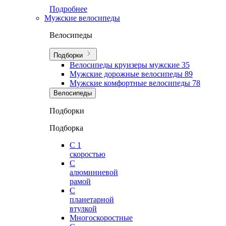
Подробнее
Мужские велосипеды
Велосипеды
Подборки
Велосипеды круизеры мужские
35
Мужские дорожные велосипеды
89
Мужские комфортные велосипеды
78
Велосипеды
Подборки
Подборка
С 1
скоростью
С
алюминиевой
рамой
С
планетарной
втулкой
Многоскоростные