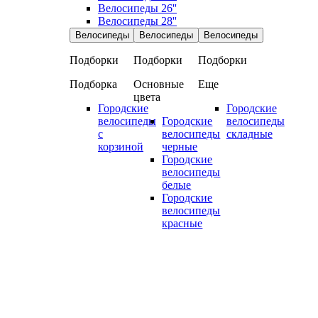
Велосипеды 26''
Велосипеды 28''
Велосипеды
Велосипеды
Велосипеды
Подборки
Подборки
Подборки
Подборка
Основные
Еще
цвета
Городские
Городские
велосипеды
Городские
велосипеды
с
велосипеды
складные
корзиной
черные
Городские
велосипеды
белые
Городские
велосипеды
красные