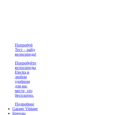
Попробуй
Тест – райд
велосипеда!
Попробуйте
велосипеды
Electra в
любом
удобном
для вас
месте, это
бесплатно.
Подробнее
Garage Vintage
Бренды