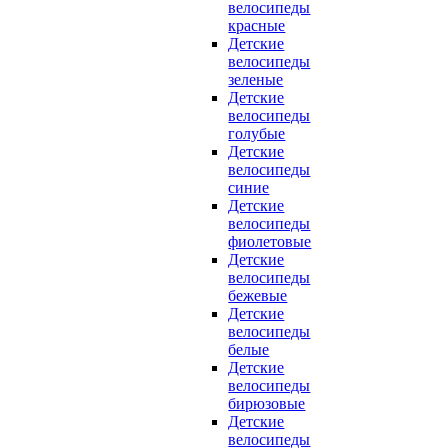
велосипеды
красные
Детские
велосипеды
зеленые
Детские
велосипеды
голубые
Детские
велосипеды
синие
Детские
велосипеды
фиолетовые
Детские
велосипеды
бежевые
Детские
велосипеды
белые
Детские
велосипеды
бирюзовые
Детские
велосипеды