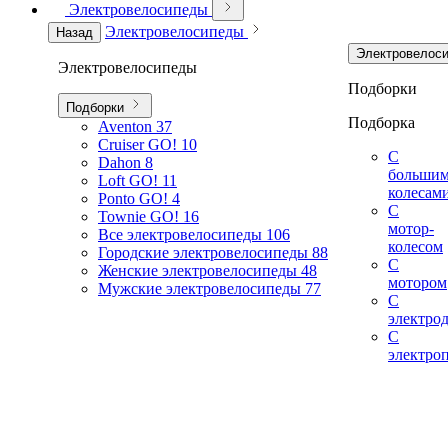
Электровелосипеды
Электровелосипеды
Назад
Электровелос
Электровелосипеды
Подборки
Подборки
Подборка
Aventon
37
Cruiser GO!
10
С
Dahon
8
больши
Loft GO!
11
колесам
Ponto GO!
4
С
Townie GO!
16
мотор-
Все электровелосипеды
106
колесом
Городские электровелосипеды
88
С
Женские электровелосипеды
48
мотором
Мужские электровелосипеды
77
С
электро
С
электро