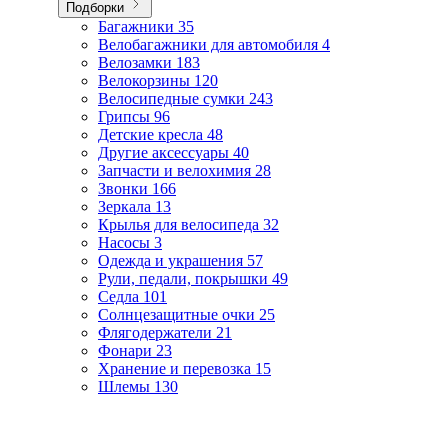
Подборки
Багажники
35
Велобагажники для автомобиля
4
Велозамки
183
Велокорзины
120
Велосипедные сумки
243
Грипсы
96
Детские кресла
48
Другие аксессуары
40
Запчасти и велохимия
28
Звонки
166
Зеркала
13
Крылья для велосипеда
32
Насосы
3
Одежда и украшения
57
Рули, педали, покрышки
49
Седла
101
Солнцезащитные очки
25
Флягодержатели
21
Фонари
23
Хранение и перевозка
15
Шлемы
130