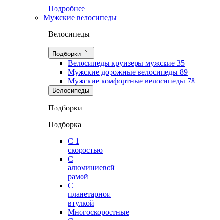
Подробнее
Мужские велосипеды
Велосипеды
Подборки
Велосипеды круизеры мужские
35
Мужские дорожные велосипеды
89
Мужские комфортные велосипеды
78
Велосипеды
Подборки
Подборка
С 1
скоростью
С
алюминиевой
рамой
С
планетарной
втулкой
Многоскоростные