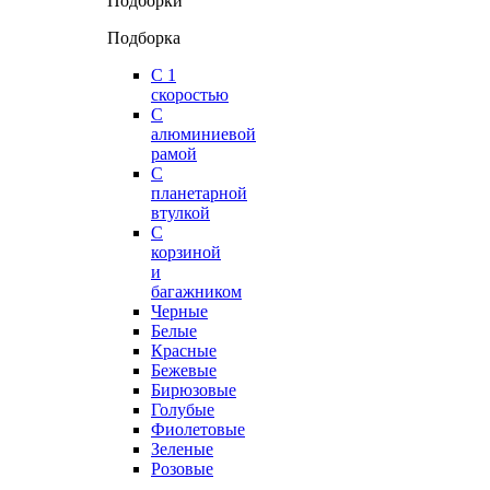
Подборки
Подборка
С 1
скоростью
С
алюминиевой
рамой
С
планетарной
втулкой
С
корзиной
и
багажником
Черные
Белые
Красные
Бежевые
Бирюзовые
Голубые
Фиолетовые
Зеленые
Розовые