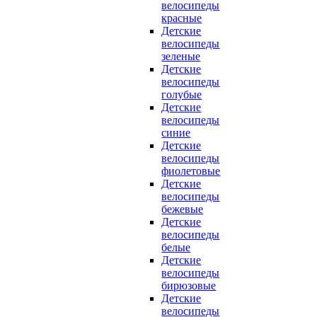
велосипеды
красные
Детские
велосипеды
зеленые
Детские
велосипеды
голубые
Детские
велосипеды
синие
Детские
велосипеды
фиолетовые
Детские
велосипеды
бежевые
Детские
велосипеды
белые
Детские
велосипеды
бирюзовые
Детские
велосипеды