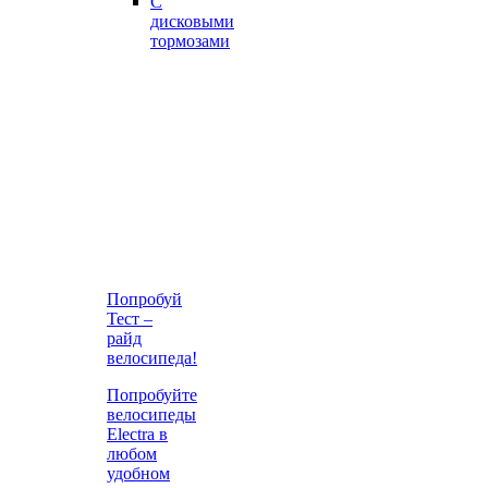
С
дисковыми
тормозами
Попробуй
Тест –
райд
велосипеда!
Попробуйте
велосипеды
Electra в
любом
удобном