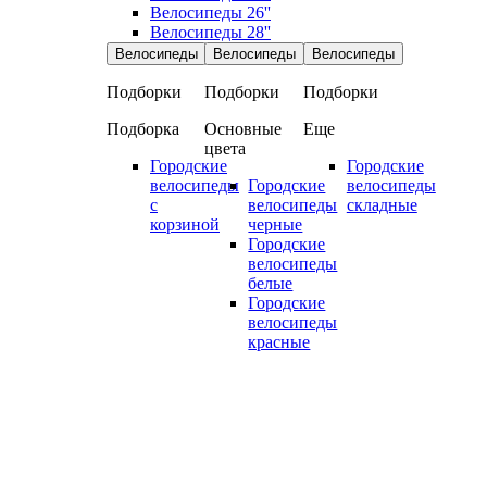
Велосипеды 26''
Велосипеды 28''
Велосипеды
Велосипеды
Велосипеды
Подборки
Подборки
Подборки
Подборка
Основные
Еще
цвета
Городские
Городские
велосипеды
Городские
велосипеды
с
велосипеды
складные
корзиной
черные
Городские
велосипеды
белые
Городские
велосипеды
красные