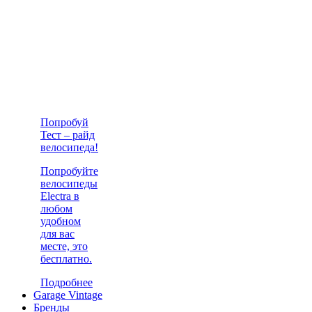
Попробуй
Тест – райд
велосипеда!
Попробуйте
велосипеды
Electra в
любом
удобном
для вас
месте, это
бесплатно.
Подробнее
Garage Vintage
Бренды