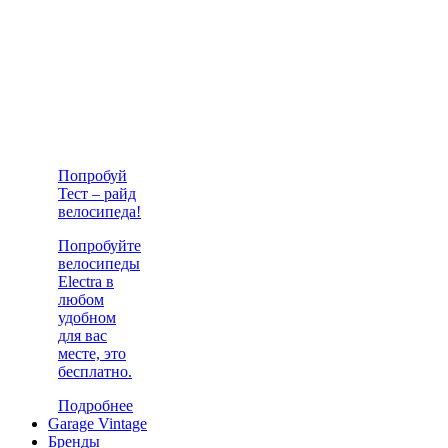
Попробуй
Тест – райд
велосипеда!
Попробуйте
велосипеды
Electra в
любом
удобном
для вас
месте, это
бесплатно.
Подробнее
Garage Vintage
Бренды