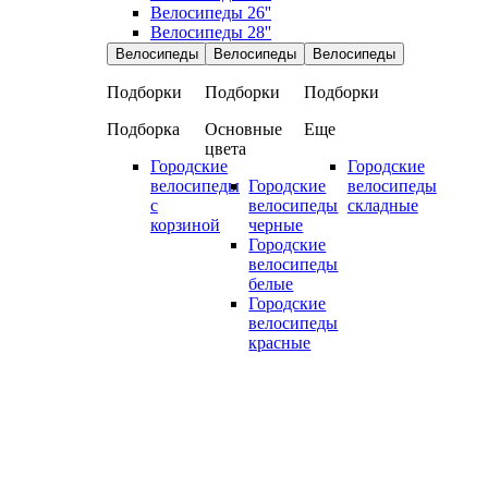
Велосипеды 26''
Велосипеды 28''
Велосипеды
Велосипеды
Велосипеды
Подборки
Подборки
Подборки
Подборка
Основные
Еще
цвета
Городские
Городские
велосипеды
Городские
велосипеды
с
велосипеды
складные
корзиной
черные
Городские
велосипеды
белые
Городские
велосипеды
красные