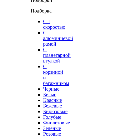
Подборки
Подборка
С 1
скоростью
С
алюминиевой
рамой
С
планетарной
втулкой
С
корзиной
и
багажником
Черные
Белые
Красные
Бежевые
Бирюзовые
Голубые
Фиолетовые
Зеленые
Розовые