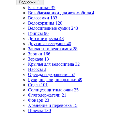
Подборки
Багажники
35
Велобагажники для автомобиля
4
Велозамки
183
Велокорзины
120
Велосипедные сумки
243
Грипсы
96
Детские кресла
48
Другие аксессуары
40
Запчасти и велохимия
28
Звонки
166
Зеркала
13
Крылья для велосипеда
32
Насосы
3
Одежда и украшения
57
Рули, педали, покрышки
49
Седла
101
Солнцезащитные очки
25
Флягодержатели
21
Фонари
23
Хранение и перевозка
15
Шлемы
130