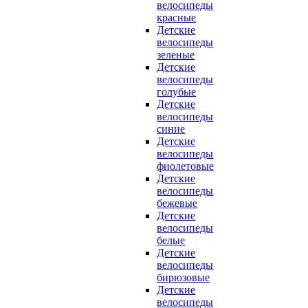
велосипеды
красные
Детские
велосипеды
зеленые
Детские
велосипеды
голубые
Детские
велосипеды
синие
Детские
велосипеды
фиолетовые
Детские
велосипеды
бежевые
Детские
велосипеды
белые
Детские
велосипеды
бирюзовые
Детские
велосипеды