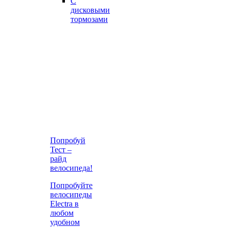
С
дисковыми
тормозами
Попробуй
Тест –
райд
велосипеда!
Попробуйте
велосипеды
Electra в
любом
удобном