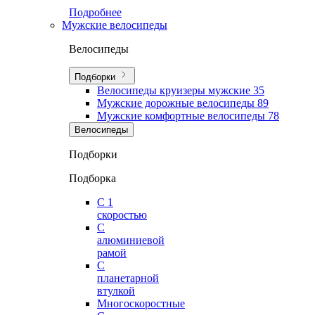
Подробнее
Мужские велосипеды
Велосипеды
Подборки
Велосипеды круизеры мужские
35
Мужские дорожные велосипеды
89
Мужские комфортные велосипеды
78
Велосипеды
Подборки
Подборка
С 1
скоростью
С
алюминиевой
рамой
С
планетарной
втулкой
Многоскоростные