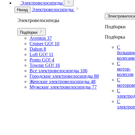
Электровелосипеды
Электровелосипеды
Назад
Электровелос
Электровелосипеды
Подборки
Подборки
Подборка
Aventon
37
Cruiser GO!
10
С
Dahon
8
больши
Loft GO!
11
колесам
Ponto GO!
4
С
Townie GO!
16
мотор-
Все электровелосипеды
106
колесом
Городские электровелосипеды
88
С
Женские электровелосипеды
48
мотором
Мужские электровелосипеды
77
С
электро
С
электро