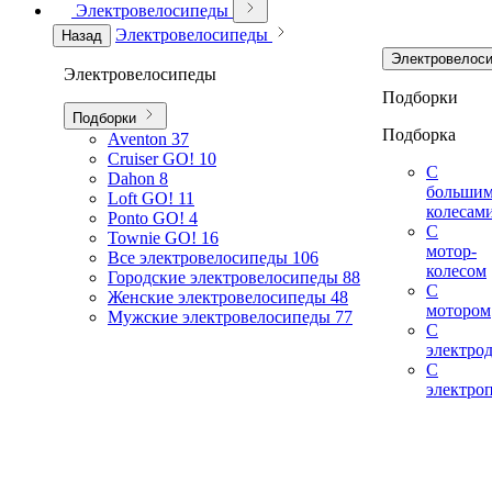
Электровелосипеды
Электровелосипеды
Назад
Электровелос
Электровелосипеды
Подборки
Подборки
Подборка
Aventon
37
Cruiser GO!
10
С
Dahon
8
больши
Loft GO!
11
колесам
Ponto GO!
4
С
Townie GO!
16
мотор-
Все электровелосипеды
106
колесом
Городские электровелосипеды
88
С
Женские электровелосипеды
48
мотором
Мужские электровелосипеды
77
С
электро
С
электро