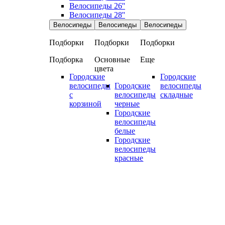
Велосипеды 26''
Велосипеды 28''
Велосипеды
Велосипеды
Велосипеды
Подборки
Подборки
Подборки
Подборка
Основные
Еще
цвета
Городские
Городские
велосипеды
Городские
велосипеды
с
велосипеды
складные
корзиной
черные
Городские
велосипеды
белые
Городские
велосипеды
красные