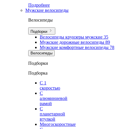
Подробнее
Мужские велосипеды
Велосипеды
Подборки
Велосипеды круизеры мужские
35
Мужские дорожные велосипеды
89
Мужские комфортные велосипеды
78
Велосипеды
Подборки
Подборка
С 1
скоростью
С
алюминиевой
рамой
С
планетарной
втулкой
Многоскоростные