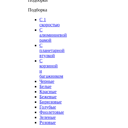
Подборки
Подборка
С 1
скоростью
С
алюминиевой
рамой
С
планетарной
втулкой
С
корзиной
и
багажником
Черные
Белые
Красные
Бежевые
Бирюзовые
Голубые
Фиолетовые
Зеленые
Розовые