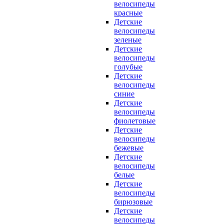
велосипеды
красные
Детские
велосипеды
зеленые
Детские
велосипеды
голубые
Детские
велосипеды
синие
Детские
велосипеды
фиолетовые
Детские
велосипеды
бежевые
Детские
велосипеды
белые
Детские
велосипеды
бирюзовые
Детские
велосипеды