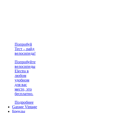
Попробуй
Тест – райд
велосипеда!
Попробуйте
велосипеды
Electra в
любом
удобном
для вас
месте, это
бесплатно.
Подробнее
Garage Vintage
Бренды