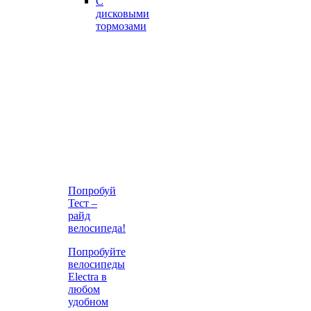
С
дисковыми
тормозами
Попробуй
Тест –
райд
велосипеда!
Попробуйте
велосипеды
Electra в
любом
удобном