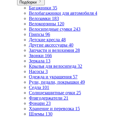
Подборки
Багажники
35
Велобагажники для автомобиля
4
Велозамки
183
Велокорзины
120
Велосипедные сумки
243
Грипсы
96
Детские кресла
48
Другие аксессуары
40
Запчасти и велохимия
28
Звонки
166
Зеркала
13
Крылья для велосипеда
32
Насосы
3
Одежда и украшения
57
Рули, педали, покрышки
49
Седла
101
Солнцезащитные очки
25
Флягодержатели
21
Фонари
23
Хранение и перевозка
15
Шлемы
130