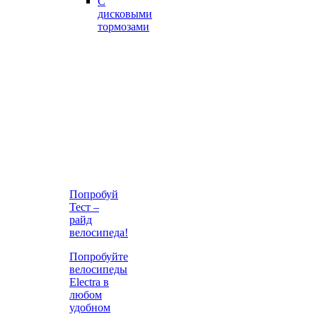
С
дисковыми
тормозами
Попробуй
Тест –
райд
велосипеда!
Попробуйте
велосипеды
Electra в
любом
удобном