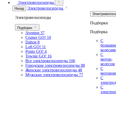
Электровелосипеды
Электровелосипеды
Назад
Электровелос
Электровелосипеды
Подборки
Подборки
Подборка
Aventon
37
Cruiser GO!
10
С
Dahon
8
больши
Loft GO!
11
колесам
Ponto GO!
4
С
Townie GO!
16
мотор-
Все электровелосипеды
106
колесом
Городские электровелосипеды
88
С
Женские электровелосипеды
48
мотором
Мужские электровелосипеды
77
С
электро
С
электро