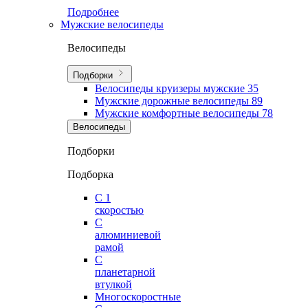
Подробнее
Мужские велосипеды
Велосипеды
Подборки
Велосипеды круизеры мужские
35
Мужские дорожные велосипеды
89
Мужские комфортные велосипеды
78
Велосипеды
Подборки
Подборка
С 1
скоростью
С
алюминиевой
рамой
С
планетарной
втулкой
Многоскоростные