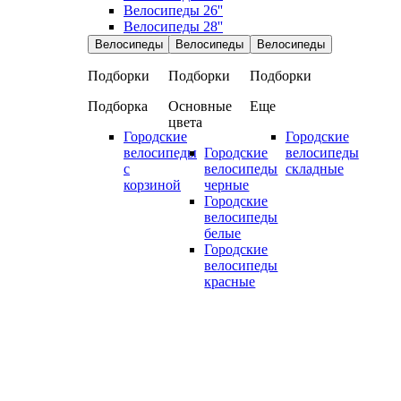
Велосипеды 26''
Велосипеды 28''
Велосипеды
Велосипеды
Велосипеды
Подборки
Подборки
Подборки
Подборка
Основные
Еще
цвета
Городские
Городские
велосипеды
Городские
велосипеды
с
велосипеды
складные
корзиной
черные
Городские
велосипеды
белые
Городские
велосипеды
красные