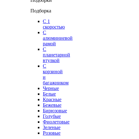
Подборки
Подборка
С 1
скоростью
С
алюминиевой
рамой
С
планетарной
втулкой
С
корзиной
и
багажником
Черные
Белые
Красные
Бежевые
Бирюзовые
Голубые
Фиолетовые
Зеленые
Розовые