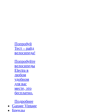
Попробуй
Тест – райд
велосипеда!
Попробуйте
велосипеды
Electra в
любом
удобном
для вас
месте, это
бесплатно.
Подробнее
Garage Vintage
Бренды