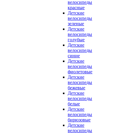
велосипеды
красные
Детские
велосипеды
зеленые
Детские
велосипеды
голубые
Детские
велосипеды
синие
Детские
велосипеды
фиолетовые
Детские
велосипеды
бежевые
Детские
велосипеды
белые
Детские
велосипеды
бирюзовые
Детские
велосипеды