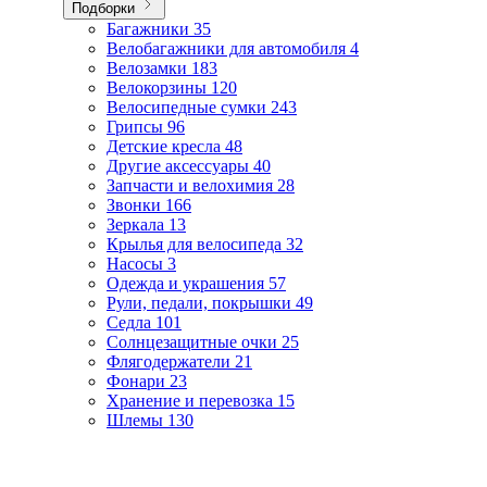
Подборки
Багажники
35
Велобагажники для автомобиля
4
Велозамки
183
Велокорзины
120
Велосипедные сумки
243
Грипсы
96
Детские кресла
48
Другие аксессуары
40
Запчасти и велохимия
28
Звонки
166
Зеркала
13
Крылья для велосипеда
32
Насосы
3
Одежда и украшения
57
Рули, педали, покрышки
49
Седла
101
Солнцезащитные очки
25
Флягодержатели
21
Фонари
23
Хранение и перевозка
15
Шлемы
130