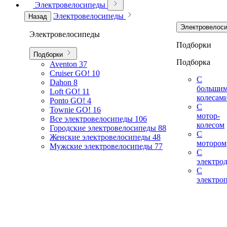
Электровелосипеды
Электровелосипеды
Назад
Электровелос
Электровелосипеды
Подборки
Подборки
Подборка
Aventon
37
Cruiser GO!
10
С
Dahon
8
больши
Loft GO!
11
колесам
Ponto GO!
4
С
Townie GO!
16
мотор-
Все электровелосипеды
106
колесом
Городские электровелосипеды
88
С
Женские электровелосипеды
48
мотором
Мужские электровелосипеды
77
С
электро
С
электро