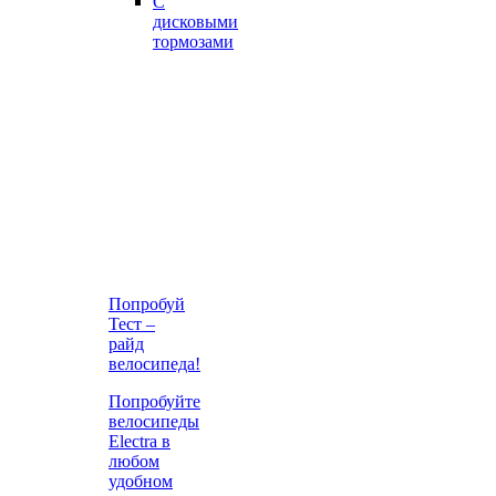
С
дисковыми
тормозами
Попробуй
Тест –
райд
велосипеда!
Попробуйте
велосипеды
Electra в
любом
удобном