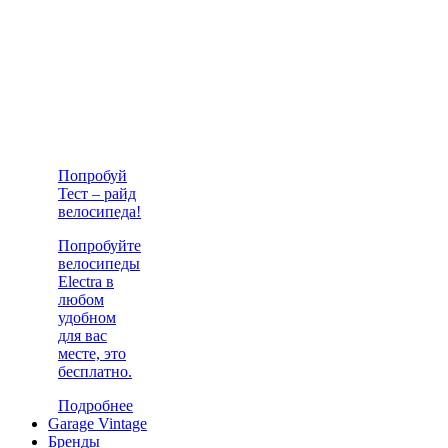
Попробуй
Тест – райд
велосипеда!
Попробуйте
велосипеды
Electra в
любом
удобном
для вас
месте, это
бесплатно.
Подробнее
Garage Vintage
Бренды