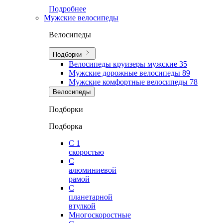
Подробнее
Мужские велосипеды
Велосипеды
Подборки
Велосипеды круизеры мужские
35
Мужские дорожные велосипеды
89
Мужские комфортные велосипеды
78
Велосипеды
Подборки
Подборка
С 1
скоростью
С
алюминиевой
рамой
С
планетарной
втулкой
Многоскоростные