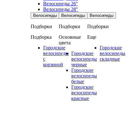
Велосипеды 26''
Велосипеды 28''
Велосипеды
Велосипеды
Велосипеды
Подборки
Подборки
Подборки
Подборка
Основные
Еще
цвета
Городские
Городские
велосипеды
Городские
велосипеды
с
велосипеды
складные
корзиной
черные
Городские
велосипеды
белые
Городские
велосипеды
красные