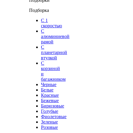
Подборки
Подборка
С 1
скоростью
С
алюминиевой
рамой
С
планетарной
втулкой
С
корзиной
и
багажником
Черные
Белые
Красные
Бежевые
Бирюзовые
Голубые
Фиолетовые
Зеленые
Розовые