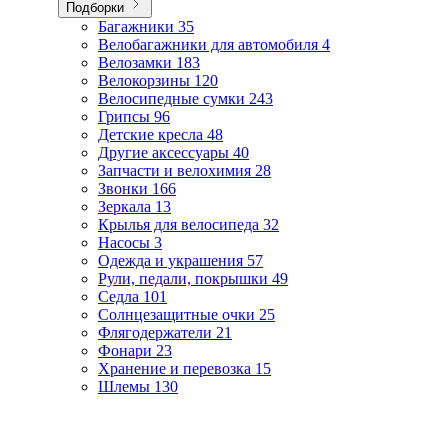
Подборки
Багажники
35
Велобагажники для автомобиля
4
Велозамки
183
Велокорзины
120
Велосипедные сумки
243
Грипсы
96
Детские кресла
48
Другие аксессуары
40
Запчасти и велохимия
28
Звонки
166
Зеркала
13
Крылья для велосипеда
32
Насосы
3
Одежда и украшения
57
Рули, педали, покрышки
49
Седла
101
Солнцезащитные очки
25
Флягодержатели
21
Фонари
23
Хранение и перевозка
15
Шлемы
130