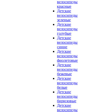
велосипеды
красные
Детские
велосипеды
зеленые
Детские
велосипеды
голубые
Детские
велосипеды
синие
Детские
велосипеды
фиолетовые
Детские
велосипеды
бежевые
Детские
велосипеды
белые
Детские
велосипеды
бирюзовые
Детские
велосипеды